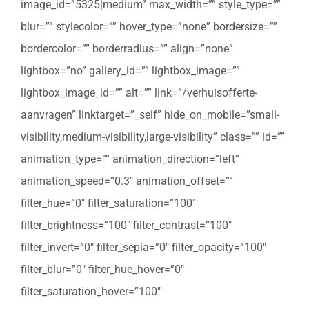
image_id=”5325|medium” max_width=”” style_type=””
blur=”” stylecolor=”” hover_type=”none” bordersize=””
bordercolor=”” borderradius=”” align=”none”
lightbox=”no” gallery_id=”” lightbox_image=””
lightbox_image_id=”” alt=”” link=”/verhuisofferte-
aanvragen” linktarget=”_self” hide_on_mobile=”small-
visibility,medium-visibility,large-visibility” class=”” id=””
animation_type=”” animation_direction=”left”
animation_speed=”0.3″ animation_offset=””
filter_hue=”0″ filter_saturation=”100″
filter_brightness=”100″ filter_contrast=”100″
filter_invert=”0″ filter_sepia=”0″ filter_opacity=”100″
filter_blur=”0″ filter_hue_hover=”0″
filter_saturation_hover=”100″