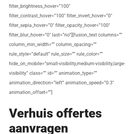
filter_brightness_hover=”100″
filter_contrast_hover=”100″ filter_invert_hover=”0″
filter_sepia_hover=”0″ filter_opacity_hover=”100″
filter_blur_hover=”0″ last=”no”][fusion_text columns=””
column_min_width=”” column_spacing=””
rule_style=”default” rule_size=”” rule_color=””
hide_on_mobile=”small-visibility,medium-visibility,large-
visibility” class=”” id=”” animation_type=””
animation_direction=”left” animation_speed=”0.3″
animation_offset=””]
Verhuis offertes
aanvragen