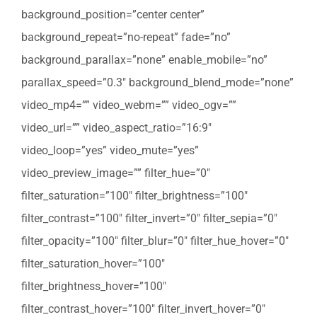
background_position=”center center”
background_repeat=”no-repeat” fade=”no”
background_parallax=”none” enable_mobile=”no”
parallax_speed=”0.3″ background_blend_mode=”none”
video_mp4=”” video_webm=”” video_ogv=””
video_url=”” video_aspect_ratio=”16:9″
video_loop=”yes” video_mute=”yes”
video_preview_image=”” filter_hue=”0″
filter_saturation=”100″ filter_brightness=”100″
filter_contrast=”100″ filter_invert=”0″ filter_sepia=”0″
filter_opacity=”100″ filter_blur=”0″ filter_hue_hover=”0″
filter_saturation_hover=”100″
filter_brightness_hover=”100″
filter_contrast_hover=”100″ filter_invert_hover=”0″