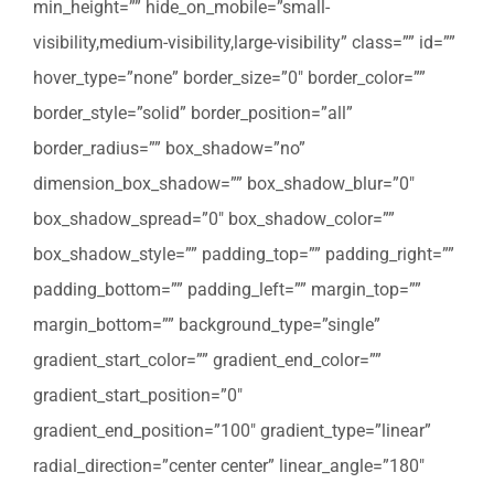
min_height=”” hide_on_mobile=”small-
visibility,medium-visibility,large-visibility” class=”” id=””
hover_type=”none” border_size=”0″ border_color=””
border_style=”solid” border_position=”all”
border_radius=”” box_shadow=”no”
dimension_box_shadow=”” box_shadow_blur=”0″
box_shadow_spread=”0″ box_shadow_color=””
box_shadow_style=”” padding_top=”” padding_right=””
padding_bottom=”” padding_left=”” margin_top=””
margin_bottom=”” background_type=”single”
gradient_start_color=”” gradient_end_color=””
gradient_start_position=”0″
gradient_end_position=”100″ gradient_type=”linear”
radial_direction=”center center” linear_angle=”180″