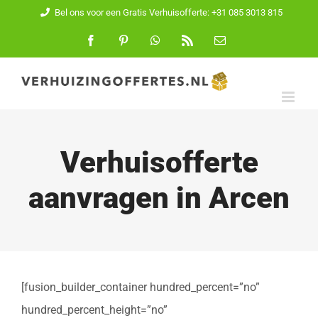
Ga
Bel ons voor een Gratis Verhuisofferte: +31 085 3013 815
naar
Facebook
Pinterest
WhatsApp
Rss
E-
mail
inhoud
Verhuisofferte
aanvragen in Arcen
[fusion_builder_container hundred_percent=”no”
hundred_percent_height=”no”