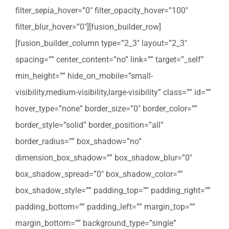
filter_sepia_hover=”0″ filter_opacity_hover=”100″
filter_blur_hover=”0″][fusion_builder_row]
[fusion_builder_column type=”2_3″ layout=”2_3″
spacing=”” center_content=”no” link=”” target=”_self”
min_height=”” hide_on_mobile=”small-
visibility,medium-visibility,large-visibility” class=”” id=””
hover_type=”none” border_size=”0″ border_color=””
border_style=”solid” border_position=”all”
border_radius=”” box_shadow=”no”
dimension_box_shadow=”” box_shadow_blur=”0″
box_shadow_spread=”0″ box_shadow_color=””
box_shadow_style=”” padding_top=”” padding_right=””
padding_bottom=”” padding_left=”” margin_top=””
margin_bottom=”” background_type=”single”