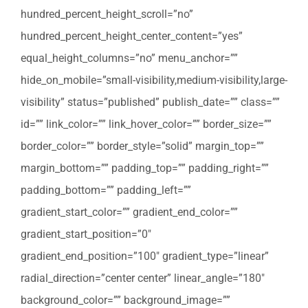
hundred_percent_height_scroll=”no”
hundred_percent_height_center_content=”yes”
equal_height_columns=”no” menu_anchor=””
hide_on_mobile=”small-visibility,medium-visibility,large-
visibility” status=”published” publish_date=”” class=””
id=”” link_color=”” link_hover_color=”” border_size=””
border_color=”” border_style=”solid” margin_top=””
margin_bottom=”” padding_top=”” padding_right=””
padding_bottom=”” padding_left=””
gradient_start_color=”” gradient_end_color=””
gradient_start_position=”0″
gradient_end_position=”100″ gradient_type=”linear”
radial_direction=”center center” linear_angle=”180″
background_color=”” background_image=””