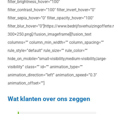
filter_brightness_hover=”100″
filter_contrast_hover=”100″ filter_invert_hover=”0″
filter_sepia_hover=”0″ filter_opacity_hover=”100″
filter_blur_hover=”0″]https://www.bedrijfsverhuizingoffert
300×250.png[/fusion_imageframe][fusion_text
columns=”” column_min_width=”” column_spacing=””
rule_style=”default” rule_size=”” rule_color=””
hide_on_mobile=”small-visibility,medium-visibility,large-
visibility” class=”” id=”” animation_type=””
animation_direction=”left” animation_speed=”0.3″
animation_offset=””]
Wat klanten over ons zeggen