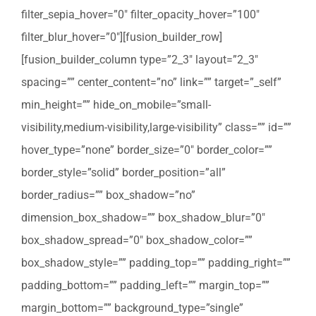
filter_sepia_hover=”0″ filter_opacity_hover=”100″
filter_blur_hover=”0″][fusion_builder_row]
[fusion_builder_column type=”2_3″ layout=”2_3″
spacing=”” center_content=”no” link=”” target=”_self”
min_height=”” hide_on_mobile=”small-
visibility,medium-visibility,large-visibility” class=”” id=””
hover_type=”none” border_size=”0″ border_color=””
border_style=”solid” border_position=”all”
border_radius=”” box_shadow=”no”
dimension_box_shadow=”” box_shadow_blur=”0″
box_shadow_spread=”0″ box_shadow_color=””
box_shadow_style=”” padding_top=”” padding_right=””
padding_bottom=”” padding_left=”” margin_top=””
margin_bottom=”” background_type=”single”