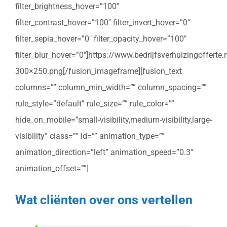
filter_brightness_hover=”100″
filter_contrast_hover=”100″ filter_invert_hover=”0″
filter_sepia_hover=”0″ filter_opacity_hover=”100″
filter_blur_hover=”0″]https://www.bedrijfsverhuizingoffert
300×250.png[/fusion_imageframe][fusion_text
columns=”” column_min_width=”” column_spacing=””
rule_style=”default” rule_size=”” rule_color=””
hide_on_mobile=”small-visibility,medium-visibility,large-
visibility” class=”” id=”” animation_type=””
animation_direction=”left” animation_speed=”0.3″
animation_offset=””]
Wat cliënten over ons vertellen