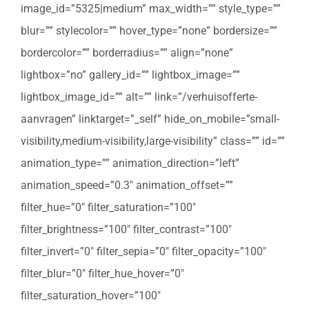
image_id=”5325|medium” max_width=”” style_type=””
blur=”” stylecolor=”” hover_type=”none” bordersize=””
bordercolor=”” borderradius=”” align=”none”
lightbox=”no” gallery_id=”” lightbox_image=””
lightbox_image_id=”” alt=”” link=”/verhuisofferte-
aanvragen” linktarget=”_self” hide_on_mobile=”small-
visibility,medium-visibility,large-visibility” class=”” id=””
animation_type=”” animation_direction=”left”
animation_speed=”0.3″ animation_offset=””
filter_hue=”0″ filter_saturation=”100″
filter_brightness=”100″ filter_contrast=”100″
filter_invert=”0″ filter_sepia=”0″ filter_opacity=”100″
filter_blur=”0″ filter_hue_hover=”0″
filter_saturation_hover=”100″