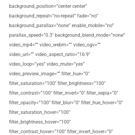
background_position=”center center”
background_repeat=”no-repeat” fade=”no”
background_parallax=”none” enable_mobile=”no”
parallax_speed=”0.3″ background_blend_mode=”none”
video_mp4=”” video_webm=”” video_ogv=””
video_url=”” video_aspect_ratio=”16:9″
video_loop=”yes” video_mute=”yes”
video_preview_image=”” filter_hue=”0″
filter_saturation=”100″ filter_brightness=”100″
filter_contrast=”100″ filter_invert=”0″ filter_sepia=”0″
filter_opacity=”100″ filter_blur=”0″ filter_hue_hover=”0″
filter_saturation_hover=”100″
filter_brightness_hover=”100″
filter_contrast_hover=”100″ filter_invert_hover=”0″