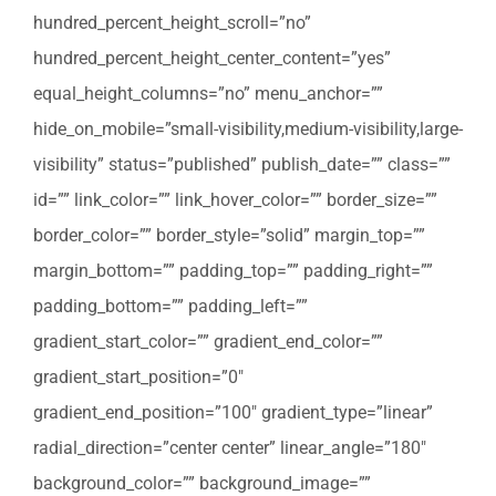
hundred_percent_height_scroll=”no”
hundred_percent_height_center_content=”yes”
equal_height_columns=”no” menu_anchor=””
hide_on_mobile=”small-visibility,medium-visibility,large-
visibility” status=”published” publish_date=”” class=””
id=”” link_color=”” link_hover_color=”” border_size=””
border_color=”” border_style=”solid” margin_top=””
margin_bottom=”” padding_top=”” padding_right=””
padding_bottom=”” padding_left=””
gradient_start_color=”” gradient_end_color=””
gradient_start_position=”0″
gradient_end_position=”100″ gradient_type=”linear”
radial_direction=”center center” linear_angle=”180″
background_color=”” background_image=””