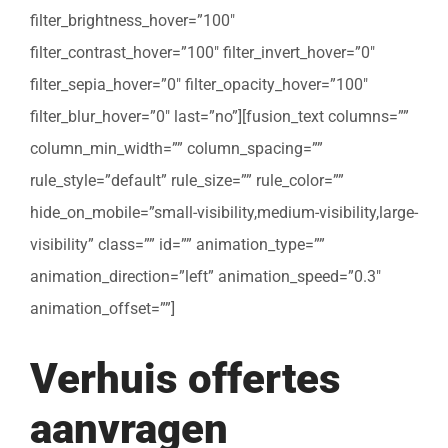
filter_brightness_hover=”100″
filter_contrast_hover=”100″ filter_invert_hover=”0″
filter_sepia_hover=”0″ filter_opacity_hover=”100″
filter_blur_hover=”0″ last=”no”][fusion_text columns=””
column_min_width=”” column_spacing=””
rule_style=”default” rule_size=”” rule_color=””
hide_on_mobile=”small-visibility,medium-visibility,large-
visibility” class=”” id=”” animation_type=””
animation_direction=”left” animation_speed=”0.3″
animation_offset=””]
Verhuis offertes
aanvragen