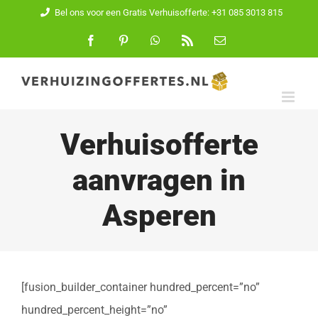
Ga
Bel ons voor een Gratis Verhuisofferte: +31 085 3013 815
naar
Facebook
Pinterest
WhatsApp
Rss
E-
mail
inhoud
Verhuisofferte
aanvragen in
Asperen
[fusion_builder_container hundred_percent=”no”
hundred_percent_height=”no”