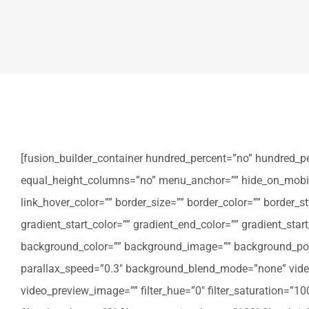
[fusion_builder_container hundred_percent=”no” hundred_p
equal_height_columns=”no” menu_anchor=”” hide_on_mobile=”sm
link_hover_color=”” border_size=”” border_color=”” border
gradient_start_color=”” gradient_end_color=”” gradient_star
background_color=”” background_image=”” background_posi
parallax_speed=”0.3″ background_blend_mode=”none” video
video_preview_image=”” filter_hue=”0″ filter_saturation=”100″ 