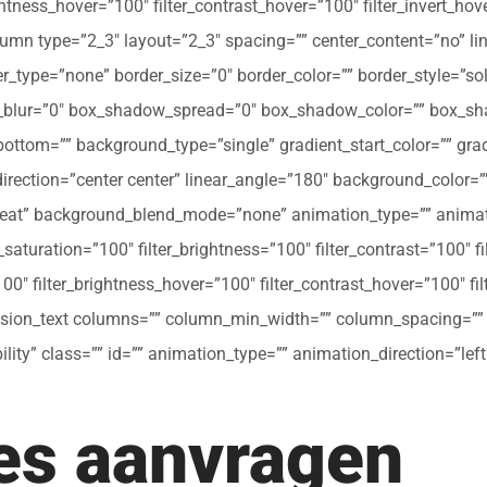
ghtness_hover=”100″ filter_contrast_hover=”100″ filter_invert_hov
olumn type=”2_3″ layout=”2_3″ spacing=”” center_content=”no” li
 hover_type=”none” border_size=”0″ border_color=”” border_style=”s
ur=”0″ box_shadow_spread=”0″ box_shadow_color=”” box_shad
ttom=”” background_type=”single” gradient_start_color=”” gradi
_direction=”center center” linear_angle=”180″ background_colo
peat” background_blend_mode=”none” animation_type=”” animati
r_saturation=”100″ filter_brightness=”100″ filter_contrast=”100″ fil
”100″ filter_brightness_hover=”100″ filter_contrast_hover=”100″ fi
[fusion_text columns=”” column_min_width=”” column_spacing=”” ru
ibility” class=”” id=”” animation_type=”” animation_direction=”l
tes aanvragen