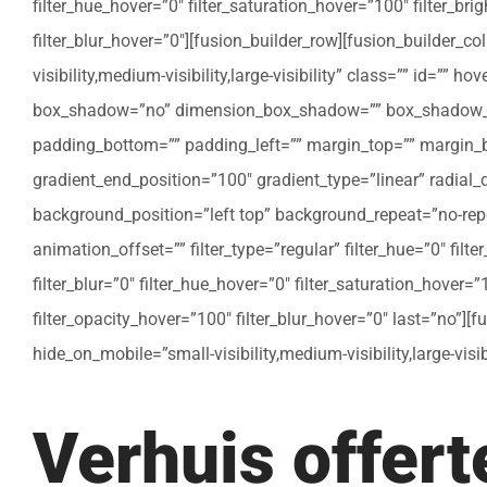
filter_hue_hover=”0″ filter_saturation_hover=”100″ filter_bri
filter_blur_hover=”0″][fusion_builder_row][fusion_builder_c
visibility,medium-visibility,large-visibility” class=”” id=””
box_shadow=”no” dimension_box_shadow=”” box_shadow_bl
padding_bottom=”” padding_left=”” margin_top=”” margin_bo
gradient_end_position=”100″ gradient_type=”linear” radial
background_position=”left top” background_repeat=”no-re
animation_offset=”” filter_type=”regular” filter_hue=”0″ filte
filter_blur=”0″ filter_hue_hover=”0″ filter_saturation_hover=
filter_opacity_hover=”100″ filter_blur_hover=”0″ last=”no”]
hide_on_mobile=”small-visibility,medium-visibility,large-vis
Verhuis offer