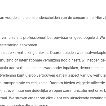
 van voordelen die ons onderscheiden van de concurrentie. Hier 
 verhuizers is professioneel, betrouwbaar en goed opgeleid. We
e bestemming aankomen.
 we dat elke verhuizing uniek is. Daarom bieden we maatwerkopl
erhuizing of internationale verhuizing nodig heeft, wij hebben de
d scala aan verhuisdiensten, waaronder inpakken, demonteren en 
nstverlening kunt u erop vertrouwen dat elk aspect van uw verhu
in transparantie en eerlijkheid. Daarom bieden wij gedetailleerde
ij streven naar een duidelijke en open communicatie met onze k
ntraal. We streven ernaar om elke klant een uitstekende ervaring
rdige service die we leveren.