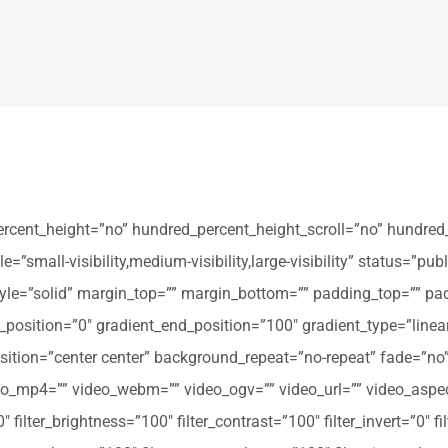
ercent_height=”no” hundred_percent_height_scroll=”no” hundred
all-visibility,medium-visibility,large-visibility” status=”publi
_style=”solid” margin_top=”” margin_bottom=”” padding_top=”” pa
t_position=”0″ gradient_end_position=”100″ gradient_type=”linear
tion=”center center” background_repeat=”no-repeat” fade=”no
_mp4=”” video_webm=”” video_ogv=”” video_url=”” video_aspec
filter_brightness=”100″ filter_contrast=”100″ filter_invert=”0″ fil