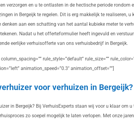
en verzorgen en u te ontlasten in de hectische periode rondom e
gen in Bergeijk te regelen. Dit is erg makkelijk te realiseren, u
je denken aan een schatting van het aantal kubieke meter te ver
etekenen. Nadat u het offerteformulier heeft ingevuld en verstu
nde eerlijke verhuisofferte van ons verhuisbedrijf in Bergeijk.
olumn_spacing=”” rule_style=”default” rule_size=”” rule_color=””
ction=”left” animation_speed=”0.3″ animation_offset=””]
verhuizer voor verhuizen in Bergeijk?
zer in Bergeijk? Bij VerhuisExperts staan wij voor u klaar om u t
erhuisproces zo soepel mogelijk te laten verlopen. Met onze jar