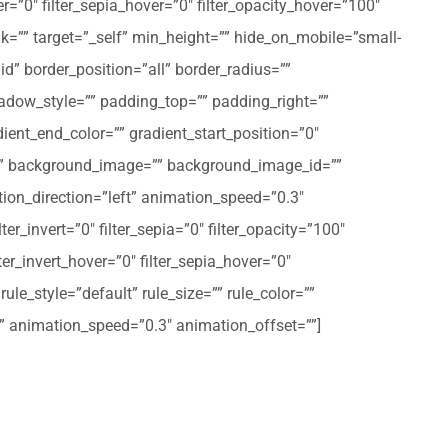
er=”0″ filter_sepia_hover=”0″ filter_opacity_hover=”100″
nk=”” target=”_self” min_height=”” hide_on_mobile=”small-
olid” border_position=”all” border_radius=””
ow_style=”” padding_top=”” padding_right=””
ent_end_color=”” gradient_start_position=”0″
r=”” background_image=”” background_image_id=””
on_direction=”left” animation_speed=”0.3″
ter_invert=”0″ filter_sepia=”0″ filter_opacity=”100″
lter_invert_hover=”0″ filter_sepia_hover=”0″
le_style=”default” rule_size=”” rule_color=””
eft” animation_speed=”0.3″ animation_offset=””]