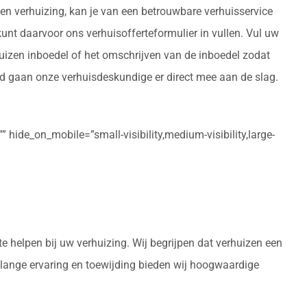
en verhuizing, kan je van een betrouwbare verhuisservice
 kunt daarvoor ons verhuisofferteformulier in vullen. Vul uw
huizen inboedel of het omschrijven van de inboedel zodat
urd gaan onze verhuisdeskundige er direct mee aan de slag.
 hide_on_mobile=”small-visibility,medium-visibility,large-
e helpen bij uw verhuizing. Wij begrijpen dat verhuizen een
enlange ervaring en toewijding bieden wij hoogwaardige