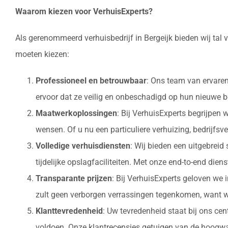
Waarom kiezen voor VerhuisExperts?
Als gerenommeerd verhuisbedrijf in Bergeijk bieden wij tal
moeten kiezen:
Professioneel en betrouwbaar
: Ons team van ervaren
ervoor dat ze veilig en onbeschadigd op hun nieuw
Maatwerkoplossingen
: Bij VerhuisExperts begrijpen
wensen. Of u nu een particuliere verhuizing, bedrijfsv
Volledige verhuisdiensten
: Wij bieden een uitgebrei
tijdelijke opslagfaciliteiten. Met onze end-to-end die
Transparante prijzen
: Bij VerhuisExperts geloven we 
zult geen verborgen verrassingen tegenkomen, want w
Klanttevredenheid
: Uw tevredenheid staat bij ons ce
voldoen. Onze klantrecensies getuigen van de hoogwaa