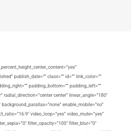
_percent_height_center_content=”yes”
shed” publish_date=”” class=”” id=”” link_color=””
dding_right=”” padding_bottom=”” padding_left=””
” radial_direction=”center center” linear_angle=”180″
” background_parallax=”none” enable_mobile=”no”
t_ratio=”16:9″ video_loop=”yes” video_mute=”yes”
ter_sepia=”0″ filter_opacity=”100″ filter_blur=”0″