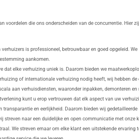
van voordelen die ons onderscheiden van de concurrentie. Hier 
 verhuizers is professioneel, betrouwbaar en goed opgeleid. We
e bestemming aankomen.
 we dat elke verhuizing uniek is. Daarom bieden we maatwerkopl
erhuizing of internationale verhuizing nodig heeft, wij hebben de
d scala aan verhuisdiensten, waaronder inpakken, demonteren en 
nstverlening kunt u erop vertrouwen dat elk aspect van uw verhu
in transparantie en eerlijkheid. Daarom bieden wij gedetailleerde
ij streven naar een duidelijke en open communicatie met onze k
ntraal. We streven ernaar om elke klant een uitstekende ervaring
rdige service die we leveren.