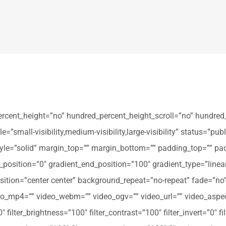
ercent_height=”no” hundred_percent_height_scroll=”no” hundred
all-visibility,medium-visibility,large-visibility” status=”publi
_style=”solid” margin_top=”” margin_bottom=”” padding_top=”” pa
t_position=”0″ gradient_end_position=”100″ gradient_type=”linear
tion=”center center” background_repeat=”no-repeat” fade=”no
_mp4=”” video_webm=”” video_ogv=”” video_url=”” video_aspec
filter_brightness=”100″ filter_contrast=”100″ filter_invert=”0″ fil