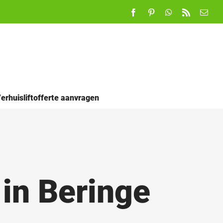
Facebook
Pinterest
WhatsApp
Rss
E-
mail
erhuisliftofferte aanvragen
 in Beringe