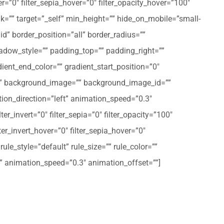
er=”0″ filter_sepia_hover=”0″ filter_opacity_hover=”100″
nk=”” target=”_self” min_height=”” hide_on_mobile=”small-
olid” border_position=”all” border_radius=””
ow_style=”” padding_top=”” padding_right=””
ent_end_color=”” gradient_start_position=”0″
r=”” background_image=”” background_image_id=””
on_direction=”left” animation_speed=”0.3″
ter_invert=”0″ filter_sepia=”0″ filter_opacity=”100″
lter_invert_hover=”0″ filter_sepia_hover=”0″
le_style=”default” rule_size=”” rule_color=””
eft” animation_speed=”0.3″ animation_offset=””]