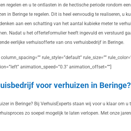
en regelen en u te ontlasten in de hectische periode rondom een
n in Beringe te regelen. Dit is heel eenvoudig te realiseren, u ku
 denken aan een schatting van het aantal kubieke meter te verhu
nen. Nadat u het offerteformulier heeft ingevuld en verstuurd g
ende eerlijke verhuisofferte van ons verhuisbedrijf in Beringe.
olumn_spacing=”” rule_style=”default” rule_size=”” rule_color=””
ction=”left” animation_speed=”0.3″ animation_offset=””]
uisbedrijf voor verhuizen in Beringe?
zer in Beringe? Bij VerhuisExperts staan wij voor u klaar om u t
erhuisproces zo soepel mogelijk te laten verlopen. Met onze jar