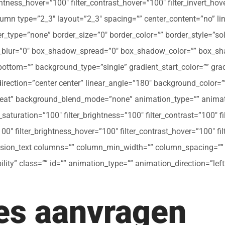
ghtness_hover=”100″ filter_contrast_hover=”100″ filter_invert_hov
olumn type=”2_3″ layout=”2_3″ spacing=”” center_content=”no” li
 hover_type=”none” border_size=”0″ border_color=”” border_style=”s
ur=”0″ box_shadow_spread=”0″ box_shadow_color=”” box_shad
ttom=”” background_type=”single” gradient_start_color=”” gradi
_direction=”center center” linear_angle=”180″ background_colo
peat” background_blend_mode=”none” animation_type=”” animati
r_saturation=”100″ filter_brightness=”100″ filter_contrast=”100″ fil
”100″ filter_brightness_hover=”100″ filter_contrast_hover=”100″ fi
[fusion_text columns=”” column_min_width=”” column_spacing=”” ru
ibility” class=”” id=”” animation_type=”” animation_direction=”l
tes aanvragen