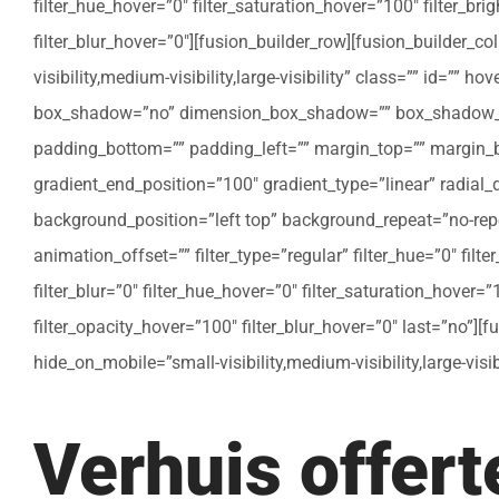
filter_hue_hover=”0″ filter_saturation_hover=”100″ filter_bri
filter_blur_hover=”0″][fusion_builder_row][fusion_builder_c
visibility,medium-visibility,large-visibility” class=”” id=””
box_shadow=”no” dimension_box_shadow=”” box_shadow_bl
padding_bottom=”” padding_left=”” margin_top=”” margin_bo
gradient_end_position=”100″ gradient_type=”linear” radial
background_position=”left top” background_repeat=”no-re
animation_offset=”” filter_type=”regular” filter_hue=”0″ filte
filter_blur=”0″ filter_hue_hover=”0″ filter_saturation_hover=
filter_opacity_hover=”100″ filter_blur_hover=”0″ last=”no”]
hide_on_mobile=”small-visibility,medium-visibility,large-vis
Verhuis offer