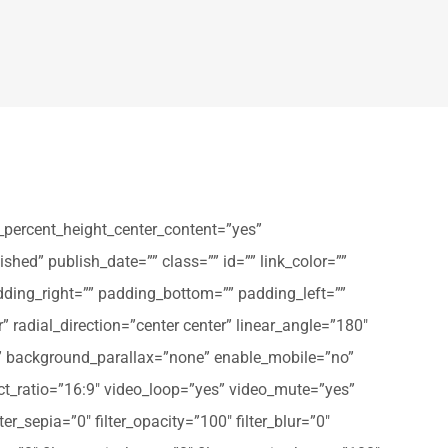
_percent_height_center_content=”yes”
shed” publish_date=”” class=”” id=”” link_color=””
dding_right=”” padding_bottom=”” padding_left=””
” radial_direction=”center center” linear_angle=”180″
” background_parallax=”none” enable_mobile=”no”
t_ratio=”16:9″ video_loop=”yes” video_mute=”yes”
ter_sepia=”0″ filter_opacity=”100″ filter_blur=”0″