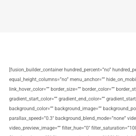
[fusion_builder_container hundred_percent=”no” hundred_p
equal_height_columns=”no” menu_anchor=”” hide_on_mobile=”sm
link_hover_color=”” border_size=”” border_color=”” border
gradient_start_color=”” gradient_end_color=”” gradient_star
background_color=”” background_image=”” background_posi
parallax_speed=”0.3″ background_blend_mode=”none” video
video_preview_image=”” filter_hue=”0″ filter_saturation=”100″ 