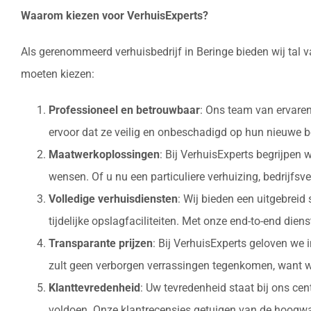
Waarom kiezen voor VerhuisExperts?
Als gerenommeerd verhuisbedrijf in Beringe bieden wij tal 
moeten kiezen:
Professioneel en betrouwbaar
: Ons team van ervaren
ervoor dat ze veilig en onbeschadigd op hun nieuw
Maatwerkoplossingen
: Bij VerhuisExperts begrijpen
wensen. Of u nu een particuliere verhuizing, bedrijfsv
Volledige verhuisdiensten
: Wij bieden een uitgebrei
tijdelijke opslagfaciliteiten. Met onze end-to-end die
Transparante prijzen
: Bij VerhuisExperts geloven we 
zult geen verborgen verrassingen tegenkomen, want w
Klanttevredenheid
: Uw tevredenheid staat bij ons ce
voldoen. Onze klantrecensies getuigen van de hoogwaa