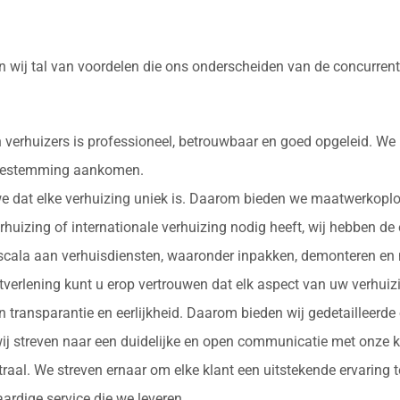
 wij tal van voordelen die ons onderscheiden van de concurrent
 verhuizers is professioneel, betrouwbaar en goed opgeleid. We
e bestemming aankomen.
 we dat elke verhuizing uniek is. Daarom bieden we maatwerkopl
erhuizing of internationale verhuizing nodig heeft, wij hebben de
d scala aan verhuisdiensten, waaronder inpakken, demonteren en 
nstverlening kunt u erop vertrouwen dat elk aspect van uw verhu
in transparantie en eerlijkheid. Daarom bieden wij gedetailleerde
ij streven naar een duidelijke en open communicatie met onze k
ntraal. We streven ernaar om elke klant een uitstekende ervaring
rdige service die we leveren.