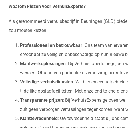
Waarom kiezen voor VerhuisExperts?
Als gerenommeerd verhuisbedrijf in Beuningen (GLD) bieden
zou moeten kiezen:
Professioneel en betrouwbaar
: Ons team van ervaren
ervoor dat ze veilig en onbeschadigd op hun nieuw
Maatwerkoplossingen
: Bij VerhuisExperts begrijpen
wensen. Of u nu een particuliere verhuizing, bedrijfsv
Volledige verhuisdiensten
: Wij bieden een uitgebrei
tijdelijke opslagfaciliteiten. Met onze end-to-end die
Transparante prijzen
: Bij VerhuisExperts geloven we 
zult geen verborgen verrassingen tegenkomen, want w
Klanttevredenheid
: Uw tevredenheid staat bij ons ce
voldoen. Onze klantrecensies getuigen van de hoogwaa