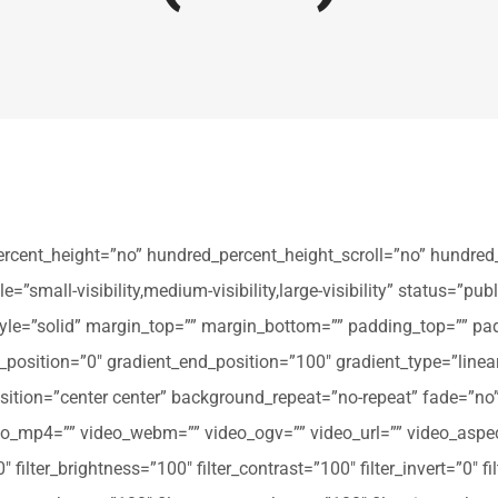
ercent_height=”no” hundred_percent_height_scroll=”no” hundred
all-visibility,medium-visibility,large-visibility” status=”publi
_style=”solid” margin_top=”” margin_bottom=”” padding_top=”” pa
t_position=”0″ gradient_end_position=”100″ gradient_type=”linear
tion=”center center” background_repeat=”no-repeat” fade=”no
_mp4=”” video_webm=”” video_ogv=”” video_url=”” video_aspec
filter_brightness=”100″ filter_contrast=”100″ filter_invert=”0″ fil