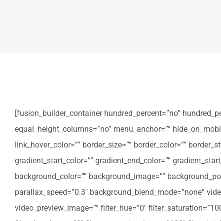
[fusion_builder_container hundred_percent=”no” hundred_p
equal_height_columns=”no” menu_anchor=”” hide_on_mobile=”sm
link_hover_color=”” border_size=”” border_color=”” border
gradient_start_color=”” gradient_end_color=”” gradient_star
background_color=”” background_image=”” background_posi
parallax_speed=”0.3″ background_blend_mode=”none” video
video_preview_image=”” filter_hue=”0″ filter_saturation=”100″ 