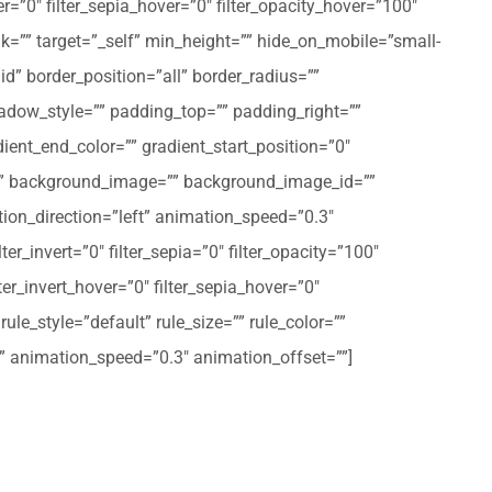
er=”0″ filter_sepia_hover=”0″ filter_opacity_hover=”100″
nk=”” target=”_self” min_height=”” hide_on_mobile=”small-
olid” border_position=”all” border_radius=””
ow_style=”” padding_top=”” padding_right=””
ent_end_color=”” gradient_start_position=”0″
r=”” background_image=”” background_image_id=””
on_direction=”left” animation_speed=”0.3″
ter_invert=”0″ filter_sepia=”0″ filter_opacity=”100″
lter_invert_hover=”0″ filter_sepia_hover=”0″
le_style=”default” rule_size=”” rule_color=””
eft” animation_speed=”0.3″ animation_offset=””]