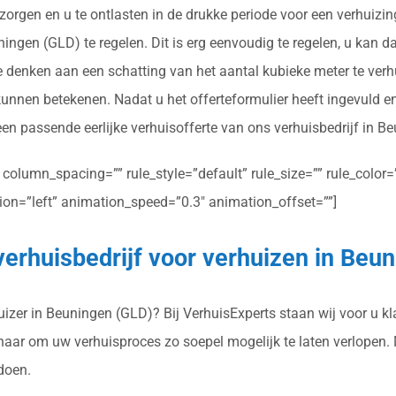
zorgen en u te ontlasten in de drukke periode voor een verhuizi
ingen (GLD) te regelen. Dit is erg eenvoudig te regelen, u kan da
je denken aan een schatting van het aantal kubieke meter te ver
kunnen betekenen. Nadat u het offerteformulier heeft ingevuld 
 een passende eerlijke verhuisofferte van ons verhuisbedrijf in 
olumn_spacing=”” rule_style=”default” rule_size=”” rule_color=””
ction=”left” animation_speed=”0.3″ animation_offset=””]
verhuisbedrijf voor verhuizen in Beu
zer in Beuningen (GLD)? Bij VerhuisExperts staan wij voor u kla
rnaar om uw verhuisproces zo soepel mogelijk te laten verlopen.
doen.