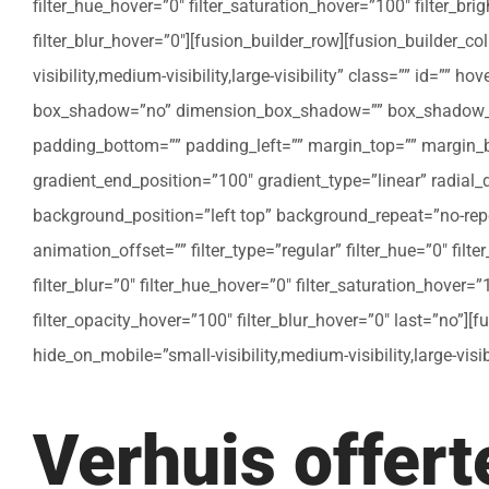
filter_hue_hover=”0″ filter_saturation_hover=”100″ filter_bri
filter_blur_hover=”0″][fusion_builder_row][fusion_builder_c
visibility,medium-visibility,large-visibility” class=”” id=””
box_shadow=”no” dimension_box_shadow=”” box_shadow_bl
padding_bottom=”” padding_left=”” margin_top=”” margin_bo
gradient_end_position=”100″ gradient_type=”linear” radial
background_position=”left top” background_repeat=”no-re
animation_offset=”” filter_type=”regular” filter_hue=”0″ filte
filter_blur=”0″ filter_hue_hover=”0″ filter_saturation_hover=
filter_opacity_hover=”100″ filter_blur_hover=”0″ last=”no”]
hide_on_mobile=”small-visibility,medium-visibility,large-vis
Verhuis offer