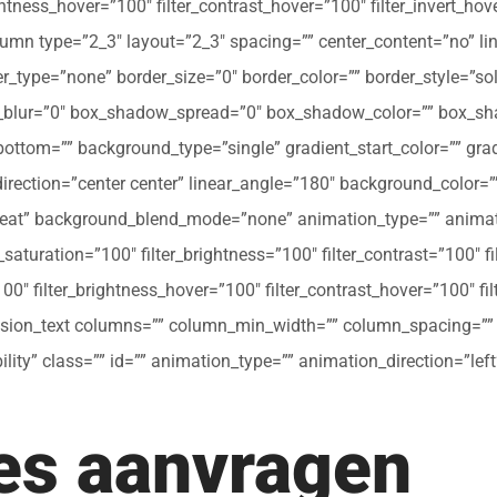
ghtness_hover=”100″ filter_contrast_hover=”100″ filter_invert_hov
olumn type=”2_3″ layout=”2_3″ spacing=”” center_content=”no” li
 hover_type=”none” border_size=”0″ border_color=”” border_style=”s
ur=”0″ box_shadow_spread=”0″ box_shadow_color=”” box_shad
ttom=”” background_type=”single” gradient_start_color=”” gradi
_direction=”center center” linear_angle=”180″ background_colo
peat” background_blend_mode=”none” animation_type=”” animati
r_saturation=”100″ filter_brightness=”100″ filter_contrast=”100″ fil
”100″ filter_brightness_hover=”100″ filter_contrast_hover=”100″ fi
[fusion_text columns=”” column_min_width=”” column_spacing=”” ru
ibility” class=”” id=”” animation_type=”” animation_direction=”l
tes aanvragen