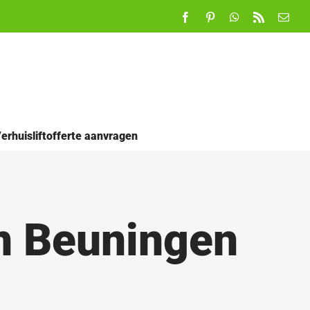
Facebook
Pinterest
WhatsApp
Rss
E-
mail
erhuisliftofferte aanvragen
in Beuningen