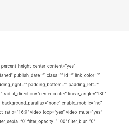
_percent_height_center_content=”yes”
shed” publish_date=”” class=”” id=”” link_color=””
dding_right=”” padding_bottom=”” padding_left=””
” radial_direction=”center center” linear_angle=”180″
” background_parallax=”none” enable_mobile=”no”
t_ratio=”16:9″ video_loop=”yes” video_mute=”yes”
ter_sepia=”0″ filter_opacity=”100″ filter_blur=”0″