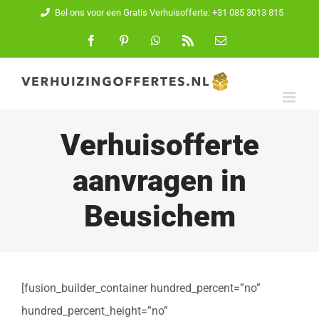
Ga
Bel ons voor een Gratis Verhuisofferte: +31 085 3013 815
naar
Facebook
Pinterest
WhatsApp
Rss
E-
mail
inhoud
Verhuisofferte
aanvragen in
Beusichem
[fusion_builder_container hundred_percent=”no”
hundred_percent_height=”no”