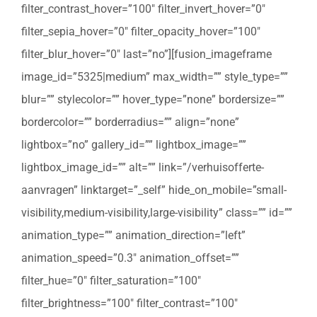
filter_contrast_hover=”100″ filter_invert_hover=”0″
filter_sepia_hover=”0″ filter_opacity_hover=”100″
filter_blur_hover=”0″ last=”no”][fusion_imageframe
image_id=”5325|medium” max_width=”” style_type=””
blur=”” stylecolor=”” hover_type=”none” bordersize=””
bordercolor=”” borderradius=”” align=”none”
lightbox=”no” gallery_id=”” lightbox_image=””
lightbox_image_id=”” alt=”” link=”/verhuisofferte-
aanvragen” linktarget=”_self” hide_on_mobile=”small-
visibility,medium-visibility,large-visibility” class=”” id=””
animation_type=”” animation_direction=”left”
animation_speed=”0.3″ animation_offset=””
filter_hue=”0″ filter_saturation=”100″
filter_brightness=”100″ filter_contrast=”100″