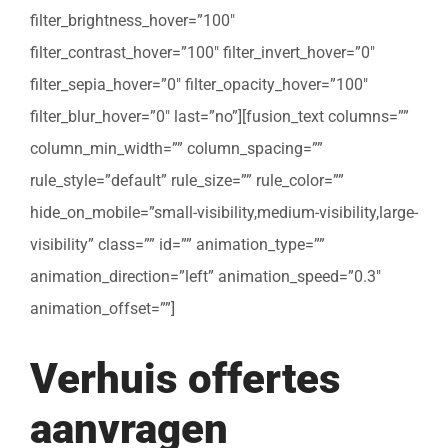
filter_brightness_hover=”100″
filter_contrast_hover=”100″ filter_invert_hover=”0″
filter_sepia_hover=”0″ filter_opacity_hover=”100″
filter_blur_hover=”0″ last=”no”][fusion_text columns=””
column_min_width=”” column_spacing=””
rule_style=”default” rule_size=”” rule_color=””
hide_on_mobile=”small-visibility,medium-visibility,large-
visibility” class=”” id=”” animation_type=””
animation_direction=”left” animation_speed=”0.3″
animation_offset=””]
Verhuis offertes
aanvragen