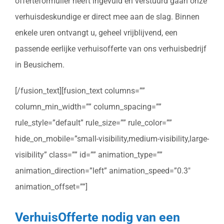
offerteformulier heeft ingevuld en verstuurd gaan onze
verhuisdeskundige er direct mee aan de slag. Binnen
enkele uren ontvangt u, geheel vrijblijvend, een
passende eerlijke verhuisofferte van ons verhuisbedrijf
in Beusichem.
[/fusion_text][fusion_text columns=””
column_min_width=”” column_spacing=””
rule_style=”default” rule_size=”” rule_color=””
hide_on_mobile=”small-visibility,medium-visibility,large-
visibility” class=”” id=”” animation_type=””
animation_direction=”left” animation_speed=”0.3″
animation_offset=””]
VerhuisOfferte nodig van een