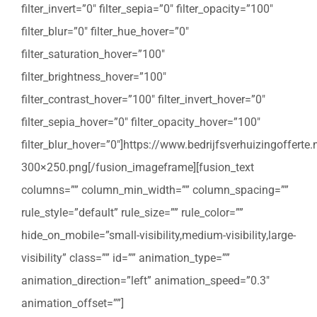
filter_invert=”0″ filter_sepia=”0″ filter_opacity=”100″
filter_blur=”0″ filter_hue_hover=”0″
filter_saturation_hover=”100″
filter_brightness_hover=”100″
filter_contrast_hover=”100″ filter_invert_hover=”0″
filter_sepia_hover=”0″ filter_opacity_hover=”100″
filter_blur_hover=”0″]https://www.bedrijfsverhuizingoffert
300×250.png[/fusion_imageframe][fusion_text
columns=”” column_min_width=”” column_spacing=””
rule_style=”default” rule_size=”” rule_color=””
hide_on_mobile=”small-visibility,medium-visibility,large-
visibility” class=”” id=”” animation_type=””
animation_direction=”left” animation_speed=”0.3″
animation_offset=””]