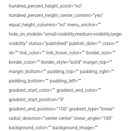
hundred_percent_height_scroll=”no”
hundred_percent_height_center_content=”yes”
equal_height_columns=”no” menu_anchor=””
hide_on_mobile=”small-visibility,medium-visibility,large-
visibility” status=”published” publish_date=”” class=””
id=”” link_color=”” link_hover_color=”” border_size=””
border_color=”” border_style=”solid” margin_top=””
margin_bottom=”” padding_top=”” padding_right=””
padding_bottom=”” padding_left=””
gradient_start_color=”” gradient_end_color=””
gradient_start_position=”0″
gradient_end_position=”100″ gradient_type=”linear”
radial_direction=”center center” linear_angle=”180″
background_color=”” background_image=””