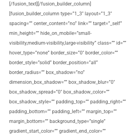
[/fusion_text][/fusion_builder_column]
[fusion_builder_column type=”1_3″ layout=”1_3″
spacing=”” center_content=”no” link=”” target=”_self”
min_height=”” hide_on_mobile=”small-
visibility,medium-visibility,large-visibility” class=”” id=””
hover_type=”none” border_size=”0″ border_color=””
border_style=”solid” border_position=”all”
border_radius=”” box_shadow=”no”
dimension_box_shadow=”” box_shadow_blur=”0″
box_shadow_spread=”0″ box_shadow_color=””
box_shadow_style=”” padding_top=”” padding_right=””
padding_bottom=”” padding_left=”” margin_top=””
margin_bottom=”” background_type=”single”
gradient_start_color=”” gradient_end_color=””