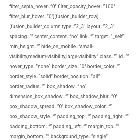
filter_sepia_hover=”0″ filter_opacity_hover=”100″
filter_blur_hover=”0″][fusion_builder_row]
[fusion_builder_column type=”2_3″ layout=”2_3″
spacing=”” center_content=”no” link=”” target=”_self”
min_height=”” hide_on_mobile=”small-
visibility,medium-visibility,large-visibility” class=”” id=””
hover_type=”none” border_size=”0″ border_color=””
border_style=”solid” border_position=”all”
border_radius=”” box_shadow=”no”
dimension_box_shadow=”” box_shadow_blur=”0″
box_shadow_spread=”0″ box_shadow_color=””
box_shadow_style=”” padding_top=”” padding_right=””
padding_bottom=”” padding_left=”” margin_top=””
margin_bottom=”” background_type=”single”