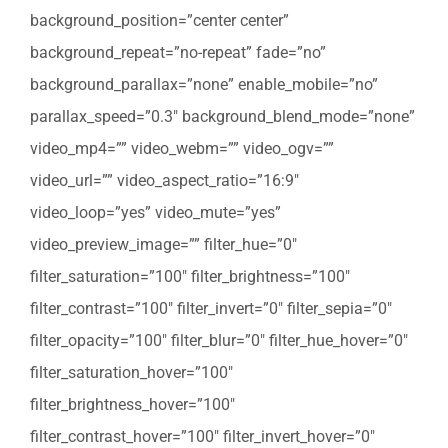
background_position=”center center”
background_repeat=”no-repeat” fade=”no”
background_parallax=”none” enable_mobile=”no”
parallax_speed=”0.3″ background_blend_mode=”none”
video_mp4=”” video_webm=”” video_ogv=””
video_url=”” video_aspect_ratio=”16:9″
video_loop=”yes” video_mute=”yes”
video_preview_image=”” filter_hue=”0″
filter_saturation=”100″ filter_brightness=”100″
filter_contrast=”100″ filter_invert=”0″ filter_sepia=”0″
filter_opacity=”100″ filter_blur=”0″ filter_hue_hover=”0″
filter_saturation_hover=”100″
filter_brightness_hover=”100″
filter_contrast_hover=”100″ filter_invert_hover=”0″