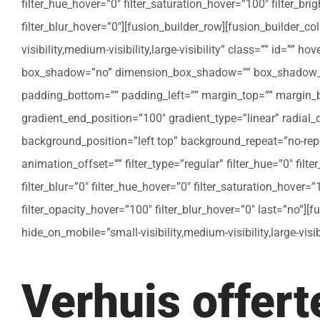
filter_hue_hover=”0″ filter_saturation_hover=”100″ filter_bri
filter_blur_hover=”0″][fusion_builder_row][fusion_builder_c
visibility,medium-visibility,large-visibility” class=”” id=””
box_shadow=”no” dimension_box_shadow=”” box_shadow_bl
padding_bottom=”” padding_left=”” margin_top=”” margin_bo
gradient_end_position=”100″ gradient_type=”linear” radial
background_position=”left top” background_repeat=”no-re
animation_offset=”” filter_type=”regular” filter_hue=”0″ filte
filter_blur=”0″ filter_hue_hover=”0″ filter_saturation_hover=
filter_opacity_hover=”100″ filter_blur_hover=”0″ last=”no”]
hide_on_mobile=”small-visibility,medium-visibility,large-vis
Verhuis offer