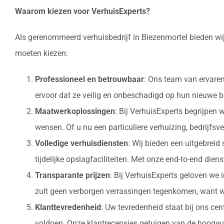
Waarom kiezen voor VerhuisExperts?
Als gerenommeerd verhuisbedrijf in Biezenmortel bieden wij
moeten kiezen:
Professioneel en betrouwbaar
: Ons team van ervaren
ervoor dat ze veilig en onbeschadigd op hun nieuw
Maatwerkoplossingen
: Bij VerhuisExperts begrijpen
wensen. Of u nu een particuliere verhuizing, bedrijfsv
Volledige verhuisdiensten
: Wij bieden een uitgebrei
tijdelijke opslagfaciliteiten. Met onze end-to-end die
Transparante prijzen
: Bij VerhuisExperts geloven we 
zult geen verborgen verrassingen tegenkomen, want w
Klanttevredenheid
: Uw tevredenheid staat bij ons ce
voldoen. Onze klantrecensies getuigen van de hoogwaa