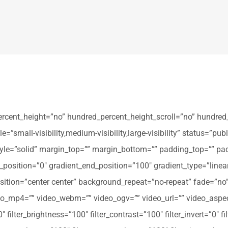
ercent_height=”no” hundred_percent_height_scroll=”no” hundred
all-visibility,medium-visibility,large-visibility” status=”publi
_style=”solid” margin_top=”” margin_bottom=”” padding_top=”” pa
t_position=”0″ gradient_end_position=”100″ gradient_type=”linear
tion=”center center” background_repeat=”no-repeat” fade=”no
_mp4=”” video_webm=”” video_ogv=”” video_url=”” video_aspec
filter_brightness=”100″ filter_contrast=”100″ filter_invert=”0″ fil