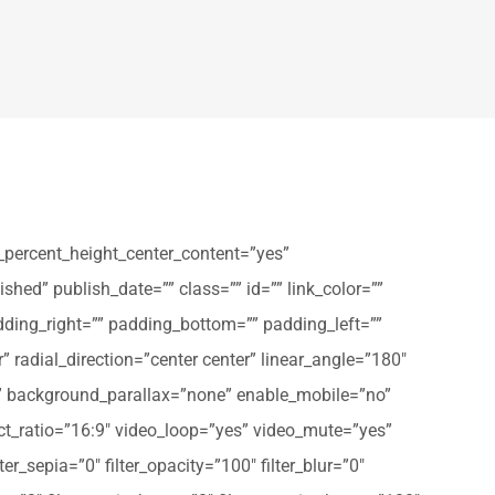
_percent_height_center_content=”yes”
shed” publish_date=”” class=”” id=”” link_color=””
dding_right=”” padding_bottom=”” padding_left=””
” radial_direction=”center center” linear_angle=”180″
” background_parallax=”none” enable_mobile=”no”
t_ratio=”16:9″ video_loop=”yes” video_mute=”yes”
ter_sepia=”0″ filter_opacity=”100″ filter_blur=”0″