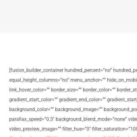
[fusion_builder_container hundred_percent=”no” hundred_p
equal_height_columns=”no” menu_anchor=”” hide_on_mobile=”sm
link_hover_color=”” border_size=”” border_color=”” border
gradient_start_color=”” gradient_end_color=”” gradient_star
background_color=”” background_image=”” background_posi
parallax_speed=”0.3″ background_blend_mode=”none” video
video_preview_image=”” filter_hue=”0″ filter_saturation=”100″ 