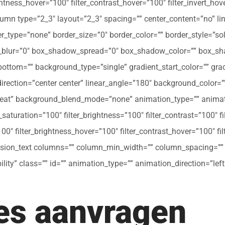
ghtness_hover=”100″ filter_contrast_hover=”100″ filter_invert_hov
olumn type=”2_3″ layout=”2_3″ spacing=”” center_content=”no” li
 hover_type=”none” border_size=”0″ border_color=”” border_style=”s
ur=”0″ box_shadow_spread=”0″ box_shadow_color=”” box_shad
ttom=”” background_type=”single” gradient_start_color=”” gradi
_direction=”center center” linear_angle=”180″ background_colo
peat” background_blend_mode=”none” animation_type=”” animati
r_saturation=”100″ filter_brightness=”100″ filter_contrast=”100″ fil
”100″ filter_brightness_hover=”100″ filter_contrast_hover=”100″ fi
[fusion_text columns=”” column_min_width=”” column_spacing=”” ru
ibility” class=”” id=”” animation_type=”” animation_direction=”l
tes aanvragen