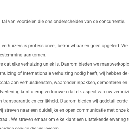
 tal van voordelen die ons onderscheiden van de concurrentie. 
 verhuizers is professioneel, betrouwbaar en goed opgeleid. We
e bestemming aankomen.
 we dat elke verhuizing uniek is. Daarom bieden we maatwerkopl
erhuizing of internationale verhuizing nodig heeft, wij hebben de
d scala aan verhuisdiensten, waaronder inpakken, demonteren en 
nstverlening kunt u erop vertrouwen dat elk aspect van uw verhu
in transparantie en eerlijkheid. Daarom bieden wij gedetailleerde
ij streven naar een duidelijke en open communicatie met onze k
ntraal. We streven ernaar om elke klant een uitstekende ervaring
rdige service die we leveren.