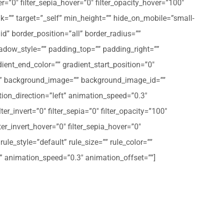
er=”0″ filter_sepia_hover=”0″ filter_opacity_hover=”100″
nk=”” target=”_self” min_height=”” hide_on_mobile=”small-
olid” border_position=”all” border_radius=””
ow_style=”” padding_top=”” padding_right=””
ent_end_color=”” gradient_start_position=”0″
r=”” background_image=”” background_image_id=””
on_direction=”left” animation_speed=”0.3″
ter_invert=”0″ filter_sepia=”0″ filter_opacity=”100″
lter_invert_hover=”0″ filter_sepia_hover=”0″
le_style=”default” rule_size=”” rule_color=””
eft” animation_speed=”0.3″ animation_offset=””]