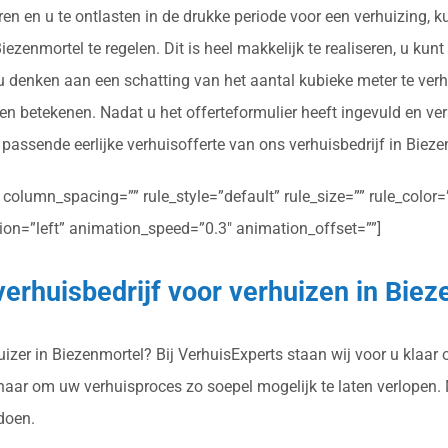
ren en u te ontlasten in de drukke periode voor een verhuizing,
ezenmortel te regelen. Dit is heel makkelijk te realiseren, u kunt
 u denken aan een schatting van het aantal kubieke meter te ver
en betekenen. Nadat u het offerteformulier heeft ingevuld en v
n passende eerlijke verhuisofferte van ons verhuisbedrijf in Bieze
olumn_spacing=”” rule_style=”default” rule_size=”” rule_color=””
ction=”left” animation_speed=”0.3″ animation_offset=””]
verhuisbedrijf voor verhuizen in Bie
zer in Biezenmortel? Bij VerhuisExperts staan wij voor u klaar o
rnaar om uw verhuisproces zo soepel mogelijk te laten verlopen.
doen.