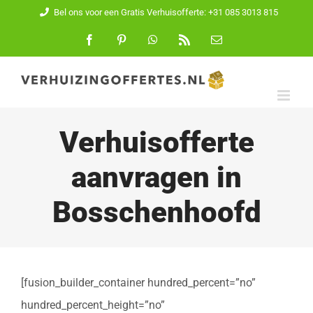
Ga
Bel ons voor een Gratis Verhuisofferte: +31 085 3013 815
naar
Facebook
Pinterest
WhatsApp
Rss
E-
mail
inhoud
Verhuisofferte
aanvragen in
Bosschenhoofd
[fusion_builder_container hundred_percent=”no”
hundred_percent_height=”no”