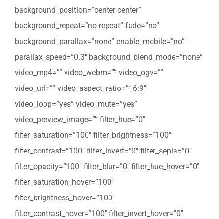
background_position=”center center”
background_repeat=”no-repeat” fade=”no”
background_parallax=”none” enable_mobile=”no”
parallax_speed=”0.3″ background_blend_mode=”none”
video_mp4=”” video_webm=”” video_ogv=””
video_url=”” video_aspect_ratio=”16:9″
video_loop=”yes” video_mute=”yes”
video_preview_image=”” filter_hue=”0″
filter_saturation=”100″ filter_brightness=”100″
filter_contrast=”100″ filter_invert=”0″ filter_sepia=”0″
filter_opacity=”100″ filter_blur=”0″ filter_hue_hover=”0″
filter_saturation_hover=”100″
filter_brightness_hover=”100″
filter_contrast_hover=”100″ filter_invert_hover=”0″