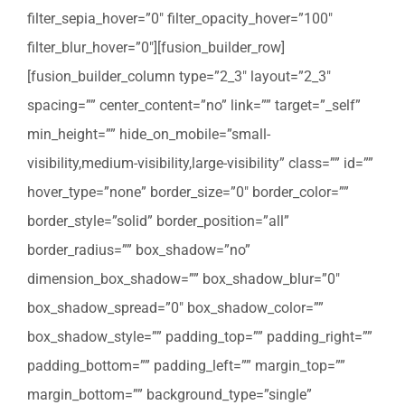
filter_sepia_hover=”0″ filter_opacity_hover=”100″
filter_blur_hover=”0″][fusion_builder_row]
[fusion_builder_column type=”2_3″ layout=”2_3″
spacing=”” center_content=”no” link=”” target=”_self”
min_height=”” hide_on_mobile=”small-
visibility,medium-visibility,large-visibility” class=”” id=””
hover_type=”none” border_size=”0″ border_color=””
border_style=”solid” border_position=”all”
border_radius=”” box_shadow=”no”
dimension_box_shadow=”” box_shadow_blur=”0″
box_shadow_spread=”0″ box_shadow_color=””
box_shadow_style=”” padding_top=”” padding_right=””
padding_bottom=”” padding_left=”” margin_top=””
margin_bottom=”” background_type=”single”