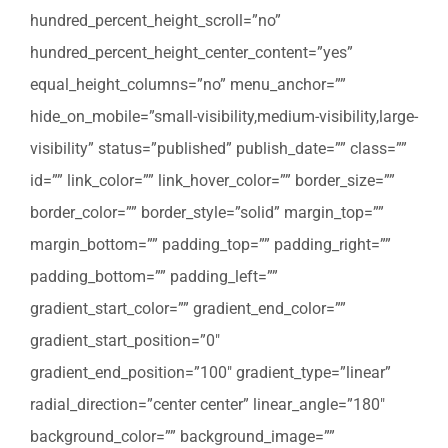
hundred_percent_height_scroll=”no”
hundred_percent_height_center_content=”yes”
equal_height_columns=”no” menu_anchor=””
hide_on_mobile=”small-visibility,medium-visibility,large-
visibility” status=”published” publish_date=”” class=””
id=”” link_color=”” link_hover_color=”” border_size=””
border_color=”” border_style=”solid” margin_top=””
margin_bottom=”” padding_top=”” padding_right=””
padding_bottom=”” padding_left=””
gradient_start_color=”” gradient_end_color=””
gradient_start_position=”0″
gradient_end_position=”100″ gradient_type=”linear”
radial_direction=”center center” linear_angle=”180″
background_color=”” background_image=””