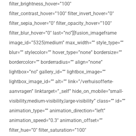
filter_brightness_hover=”100″
filter_contrast_hover=”100″ filter_invert_hover=”0″
filter_sepia_hover=”0″ filter_opacity_hover=”100″
filter_blur_hover=”0″ last=”no”][fusion_imageframe
image_id=”5325|medium” max_width=”” style_type=””
blur=”” stylecolor=”” hover_type=”none” bordersize=””
bordercolor=”” borderradius=”” align=”none”
lightbox=”no” gallery_id=”” lightbox_image=””
lightbox_image_id=”” alt=”” link=”/verhuisofferte-
aanvragen” linktarget=”_self” hide_on_mobile=”small-
visibility,medium-visibility,large-visibility” class=”” id=””
animation_type=”” animation_direction=”left”
animation_speed=”0.3″ animation_offset=””
filter_hue=”0″ filter_saturation=”100″