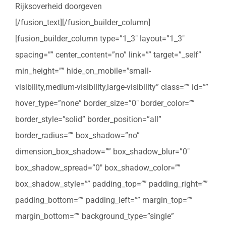
Rijksoverheid doorgeven
[/fusion_text][/fusion_builder_column]
[fusion_builder_column type=”1_3″ layout=”1_3″
spacing=”” center_content=”no” link=”” target=”_self”
min_height=”” hide_on_mobile=”small-
visibility,medium-visibility,large-visibility” class=”” id=””
hover_type=”none” border_size=”0″ border_color=””
border_style=”solid” border_position=”all”
border_radius=”” box_shadow=”no”
dimension_box_shadow=”” box_shadow_blur=”0″
box_shadow_spread=”0″ box_shadow_color=””
box_shadow_style=”” padding_top=”” padding_right=””
padding_bottom=”” padding_left=”” margin_top=””
margin_bottom=”” background_type=”single”