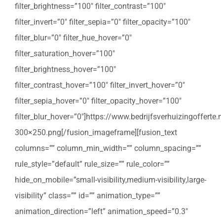
filter_brightness=”100″ filter_contrast=”100″
filter_invert=”0″ filter_sepia=”0″ filter_opacity=”100″
filter_blur=”0″ filter_hue_hover=”0″
filter_saturation_hover=”100″
filter_brightness_hover=”100″
filter_contrast_hover=”100″ filter_invert_hover=”0″
filter_sepia_hover=”0″ filter_opacity_hover=”100″
filter_blur_hover=”0″]https://www.bedrijfsverhuizingoffert
300×250.png[/fusion_imageframe][fusion_text
columns=”” column_min_width=”” column_spacing=””
rule_style=”default” rule_size=”” rule_color=””
hide_on_mobile=”small-visibility,medium-visibility,large-
visibility” class=”” id=”” animation_type=””
animation_direction=”left” animation_speed=”0.3″