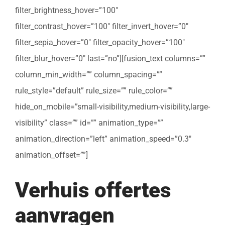
filter_brightness_hover=”100″
filter_contrast_hover=”100″ filter_invert_hover=”0″
filter_sepia_hover=”0″ filter_opacity_hover=”100″
filter_blur_hover=”0″ last=”no”][fusion_text columns=””
column_min_width=”” column_spacing=””
rule_style=”default” rule_size=”” rule_color=””
hide_on_mobile=”small-visibility,medium-visibility,large-
visibility” class=”” id=”” animation_type=””
animation_direction=”left” animation_speed=”0.3″
animation_offset=””]
Verhuis offertes
aanvragen