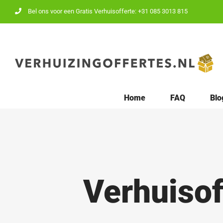
Ga
Bel ons voor een Gratis Verhuisofferte: +31 085 3013 815
naar
inhoud
Home
FAQ
Blo
Verhuisof