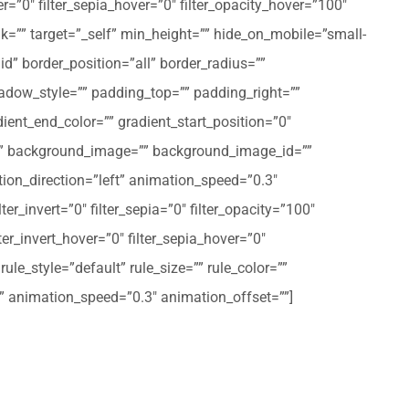
er=”0″ filter_sepia_hover=”0″ filter_opacity_hover=”100″
nk=”” target=”_self” min_height=”” hide_on_mobile=”small-
olid” border_position=”all” border_radius=””
ow_style=”” padding_top=”” padding_right=””
ent_end_color=”” gradient_start_position=”0″
r=”” background_image=”” background_image_id=””
on_direction=”left” animation_speed=”0.3″
ter_invert=”0″ filter_sepia=”0″ filter_opacity=”100″
lter_invert_hover=”0″ filter_sepia_hover=”0″
le_style=”default” rule_size=”” rule_color=””
eft” animation_speed=”0.3″ animation_offset=””]