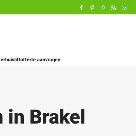
Facebook
Pinterest
WhatsApp
Rss
E-
mail
erhuisliftofferte aanvragen
 in Brakel