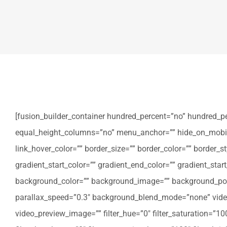
[fusion_builder_container hundred_percent=”no” hundred_p
equal_height_columns=”no” menu_anchor=”” hide_on_mobile=”sm
link_hover_color=”” border_size=”” border_color=”” border
gradient_start_color=”” gradient_end_color=”” gradient_star
background_color=”” background_image=”” background_posi
parallax_speed=”0.3″ background_blend_mode=”none” video
video_preview_image=”” filter_hue=”0″ filter_saturation=”100″ 