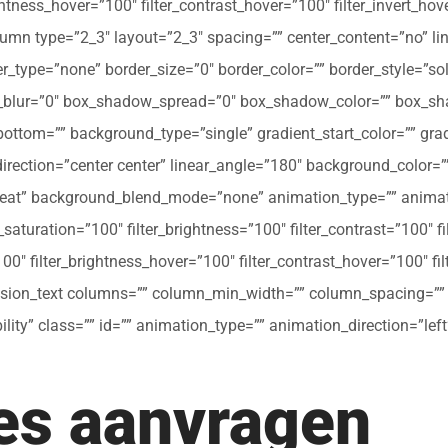
ghtness_hover=”100″ filter_contrast_hover=”100″ filter_invert_hov
olumn type=”2_3″ layout=”2_3″ spacing=”” center_content=”no” li
 hover_type=”none” border_size=”0″ border_color=”” border_style=”s
ur=”0″ box_shadow_spread=”0″ box_shadow_color=”” box_shad
ttom=”” background_type=”single” gradient_start_color=”” gradi
_direction=”center center” linear_angle=”180″ background_colo
peat” background_blend_mode=”none” animation_type=”” animati
r_saturation=”100″ filter_brightness=”100″ filter_contrast=”100″ fil
”100″ filter_brightness_hover=”100″ filter_contrast_hover=”100″ fi
[fusion_text columns=”” column_min_width=”” column_spacing=”” ru
ibility” class=”” id=”” animation_type=”” animation_direction=”l
tes aanvragen