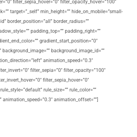
er=”0″ filter_sepia_hover=”0″ filter_opacity_hover=”100″
nk=”” target=”_self” min_height=”” hide_on_mobile=”small-
olid” border_position=”all” border_radius=””
ow_style=”” padding_top=”” padding_right=””
ent_end_color=”” gradient_start_position=”0″
r=”” background_image=”” background_image_id=””
on_direction=”left” animation_speed=”0.3″
ter_invert=”0″ filter_sepia=”0″ filter_opacity=”100″
lter_invert_hover=”0″ filter_sepia_hover=”0″
le_style=”default” rule_size=”” rule_color=””
eft” animation_speed=”0.3″ animation_offset=””]