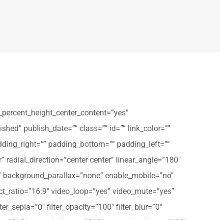
_percent_height_center_content=”yes”
shed” publish_date=”” class=”” id=”” link_color=””
dding_right=”” padding_bottom=”” padding_left=””
” radial_direction=”center center” linear_angle=”180″
” background_parallax=”none” enable_mobile=”no”
t_ratio=”16:9″ video_loop=”yes” video_mute=”yes”
ter_sepia=”0″ filter_opacity=”100″ filter_blur=”0″