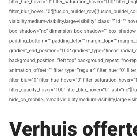
filter_hue_hover=”0″ filter_saturation_hover=”100″ filter_bri
filter_blur_hover=”0″][fusion_builder_row][fusion_builder_c
visibility,medium-visibility,large-visibility” class=”” id=””
box_shadow=”no” dimension_box_shadow=”” box_shadow_bl
padding_bottom=”” padding_left=”” margin_top=”” margin_bo
gradient_end_position=”100″ gradient_type=”linear” radial
background_position=”left top” background_repeat=”no-re
animation_offset=”” filter_type=”regular” filter_hue=”0″ filte
filter_blur=”0″ filter_hue_hover=”0″ filter_saturation_hover=
filter_opacity_hover=”100″ filter_blur_hover=”0″ last=”no”]
hide_on_mobile=”small-visibility,medium-visibility,large-vis
Verhuis offer