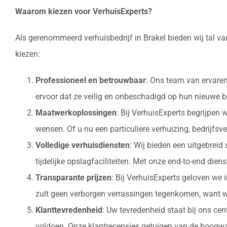
Waarom kiezen voor VerhuisExperts?
Als gerenommeerd verhuisbedrijf in Brakel bieden wij tal v
kiezen:
Professioneel en betrouwbaar
: Ons team van ervaren
ervoor dat ze veilig en onbeschadigd op hun nieuw
Maatwerkoplossingen
: Bij VerhuisExperts begrijpen
wensen. Of u nu een particuliere verhuizing, bedrijfsv
Volledige verhuisdiensten
: Wij bieden een uitgebrei
tijdelijke opslagfaciliteiten. Met onze end-to-end die
Transparante prijzen
: Bij VerhuisExperts geloven we 
zult geen verborgen verrassingen tegenkomen, want w
Klanttevredenheid
: Uw tevredenheid staat bij ons ce
voldoen. Onze klantrecensies getuigen van de hoogwaa