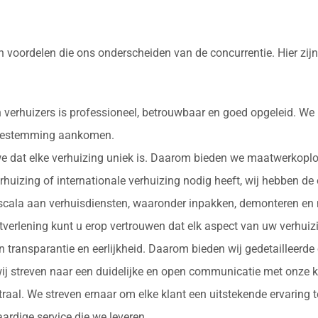
an voordelen die ons onderscheiden van de concurrentie. Hier z
 verhuizers is professioneel, betrouwbaar en goed opgeleid. We
e bestemming aankomen.
 we dat elke verhuizing uniek is. Daarom bieden we maatwerkopl
erhuizing of internationale verhuizing nodig heeft, wij hebben de
d scala aan verhuisdiensten, waaronder inpakken, demonteren en 
nstverlening kunt u erop vertrouwen dat elk aspect van uw verhu
in transparantie en eerlijkheid. Daarom bieden wij gedetailleerde
ij streven naar een duidelijke en open communicatie met onze k
ntraal. We streven ernaar om elke klant een uitstekende ervaring
rdige service die we leveren.