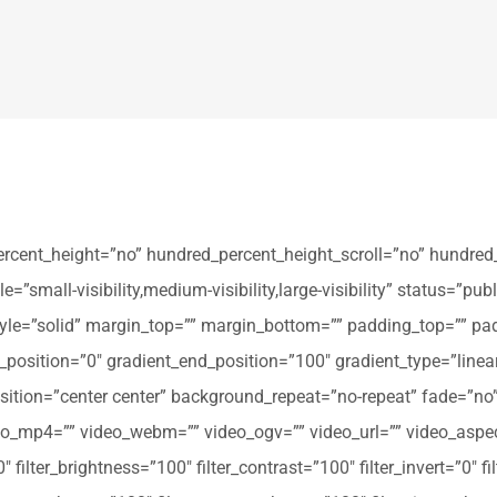
ercent_height=”no” hundred_percent_height_scroll=”no” hundred
all-visibility,medium-visibility,large-visibility” status=”publi
_style=”solid” margin_top=”” margin_bottom=”” padding_top=”” pa
t_position=”0″ gradient_end_position=”100″ gradient_type=”linear
tion=”center center” background_repeat=”no-repeat” fade=”no
_mp4=”” video_webm=”” video_ogv=”” video_url=”” video_aspec
filter_brightness=”100″ filter_contrast=”100″ filter_invert=”0″ fil