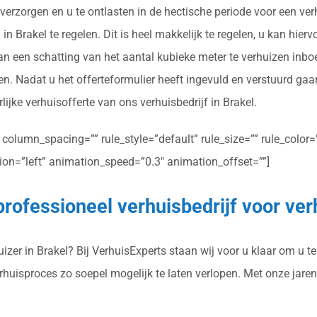
verzorgen en u te ontlasten in de hectische periode voor een ver
n Brakel te regelen. Dit is heel makkelijk te regelen, u kan hier
aan een schatting van het aantal kubieke meter te verhuizen inb
en. Nadat u het offerteformulier heeft ingevuld en verstuurd ga
lijke verhuisofferte van ons verhuisbedrijf in Brakel.
olumn_spacing=”” rule_style=”default” rule_size=”” rule_color=””
ction=”left” animation_speed=”0.3″ animation_offset=””]
rofessioneel verhuisbedrijf voor ver
zer in Brakel? Bij VerhuisExperts staan wij voor u klaar om u te
erhuisproces zo soepel mogelijk te laten verlopen. Met onze jar