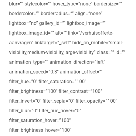
blur=”” stylecolor=”” hover_type=”none” bordersize=””
bordercolor=”” borderradius=”” align=”none”
lightbox=”no” gallery_id=”” lightbox_image=””
lightbox_image_id=”” alt=”” link=”/verhuisofferte-
aanvragen” linktarget=”_self” hide_on_mobile=”small-
visibility,medium-visibility,large-visibility” class=”” id=””
animation_type=”” animation_direction=”left”
animation_speed=”0.3″ animation_offset=””
filter_hue=”0″ filter_saturation=”100″
filter_brightness=”100″ filter_contrast=”100″
filter_invert=”0″ filter_sepia=”0″ filter_opacity=”100″
filter_blur=”0″ filter_hue_hover=”0″
filter_saturation_hover=”100″
filter_brightness_hover=”100″