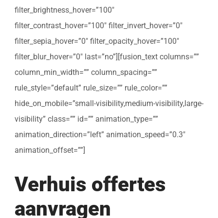
filter_brightness_hover=”100″
filter_contrast_hover=”100″ filter_invert_hover=”0″
filter_sepia_hover=”0″ filter_opacity_hover=”100″
filter_blur_hover=”0″ last=”no”][fusion_text columns=””
column_min_width=”” column_spacing=””
rule_style=”default” rule_size=”” rule_color=””
hide_on_mobile=”small-visibility,medium-visibility,large-
visibility” class=”” id=”” animation_type=””
animation_direction=”left” animation_speed=”0.3″
animation_offset=””]
Verhuis offertes
aanvragen