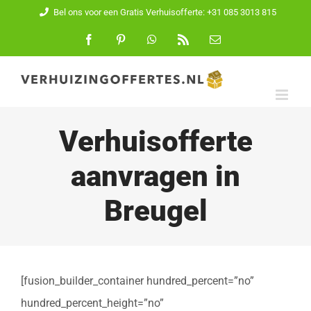
Ga
Bel ons voor een Gratis Verhuisofferte: +31 085 3013 815
naar
Facebook
Pinterest
WhatsApp
Rss
E-
mail
inhoud
Verhuisofferte
aanvragen in
Breugel
[fusion_builder_container hundred_percent=”no”
hundred_percent_height=”no”