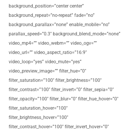
background_position=”center center”
background_repeat=”no-repeat” fade=”no”
background_parallax=”none” enable_mobile=”no”
parallax_speed=”0.3″ background_blend_mode=”none”
video_mp4=”” video_webm=”” video_ogv=””
video_url=”” video_aspect_ratio=”16:9″
video_loop=”yes” video_mute=”yes”
video_preview_image=”” filter_hue=”0″
filter_saturation=”100″ filter_brightness=”100″
filter_contrast=”100″ filter_invert=”0″ filter_sepia=”0″
filter_opacity=”100″ filter_blur=”0″ filter_hue_hover=”0″
filter_saturation_hover=”100″
filter_brightness_hover=”100″
filter_contrast_hover=”100″ filter_invert_hover=”0″