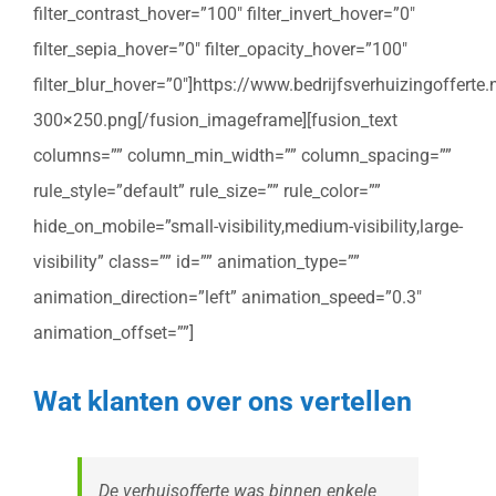
filter_contrast_hover=”100″ filter_invert_hover=”0″
filter_sepia_hover=”0″ filter_opacity_hover=”100″
filter_blur_hover=”0″]https://www.bedrijfsverhuizingoffert
300×250.png[/fusion_imageframe][fusion_text
columns=”” column_min_width=”” column_spacing=””
rule_style=”default” rule_size=”” rule_color=””
hide_on_mobile=”small-visibility,medium-visibility,large-
visibility” class=”” id=”” animation_type=””
animation_direction=”left” animation_speed=”0.3″
animation_offset=””]
Wat klanten over ons vertellen
De verhuisofferte was binnen enkele