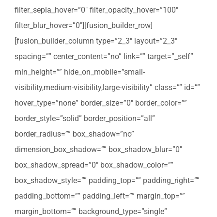
filter_sepia_hover=”0″ filter_opacity_hover=”100″
filter_blur_hover=”0″][fusion_builder_row]
[fusion_builder_column type=”2_3″ layout=”2_3″
spacing=”” center_content=”no” link=”” target=”_self”
min_height=”” hide_on_mobile=”small-
visibility,medium-visibility,large-visibility” class=”” id=””
hover_type=”none” border_size=”0″ border_color=””
border_style=”solid” border_position=”all”
border_radius=”” box_shadow=”no”
dimension_box_shadow=”” box_shadow_blur=”0″
box_shadow_spread=”0″ box_shadow_color=””
box_shadow_style=”” padding_top=”” padding_right=””
padding_bottom=”” padding_left=”” margin_top=””
margin_bottom=”” background_type=”single”