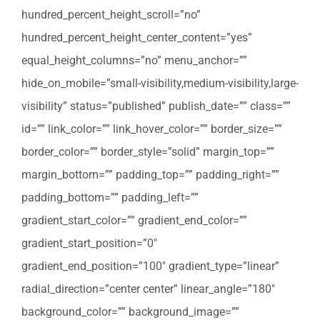
hundred_percent_height_scroll=”no”
hundred_percent_height_center_content=”yes”
equal_height_columns=”no” menu_anchor=””
hide_on_mobile=”small-visibility,medium-visibility,large-
visibility” status=”published” publish_date=”” class=””
id=”” link_color=”” link_hover_color=”” border_size=””
border_color=”” border_style=”solid” margin_top=””
margin_bottom=”” padding_top=”” padding_right=””
padding_bottom=”” padding_left=””
gradient_start_color=”” gradient_end_color=””
gradient_start_position=”0″
gradient_end_position=”100″ gradient_type=”linear”
radial_direction=”center center” linear_angle=”180″
background_color=”” background_image=””