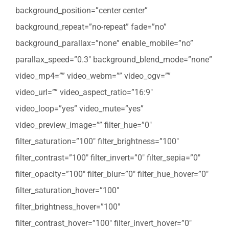
background_position=”center center”
background_repeat=”no-repeat” fade=”no”
background_parallax=”none” enable_mobile=”no”
parallax_speed=”0.3″ background_blend_mode=”none”
video_mp4=”” video_webm=”” video_ogv=””
video_url=”” video_aspect_ratio=”16:9″
video_loop=”yes” video_mute=”yes”
video_preview_image=”” filter_hue=”0″
filter_saturation=”100″ filter_brightness=”100″
filter_contrast=”100″ filter_invert=”0″ filter_sepia=”0″
filter_opacity=”100″ filter_blur=”0″ filter_hue_hover=”0″
filter_saturation_hover=”100″
filter_brightness_hover=”100″
filter_contrast_hover=”100″ filter_invert_hover=”0″