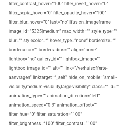
filter_contrast_hover=”100″ filter_invert_hover=”0″
filter_sepia_hover=”0″ filter_opacity_hover=”100″
filter_blur_hover=”0″ last=”no”][fusion_imageframe
image_id=”5325|medium” max_width=”” style_type=””
blur=”” stylecolor=”” hover_type=”none” bordersize=””
bordercolor=”” borderradius=”” align=”none”
lightbox=”no” gallery_id=”” lightbox_image=””
lightbox_image_id=”” alt=”” link=”/verhuisofferte-
aanvragen” linktarget=”_self” hide_on_mobile=”small-
visibility,medium-visibility,large-visibility” class=”” id=””
animation_type=”” animation_direction=”left”
animation_speed=”0.3″ animation_offset=””
filter_hue=”0″ filter_saturation=”100″
filter_brightness=”100″ filter_contrast=”100″