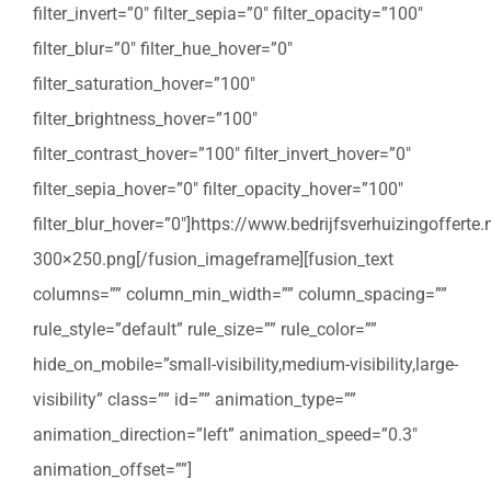
filter_invert=”0″ filter_sepia=”0″ filter_opacity=”100″
filter_blur=”0″ filter_hue_hover=”0″
filter_saturation_hover=”100″
filter_brightness_hover=”100″
filter_contrast_hover=”100″ filter_invert_hover=”0″
filter_sepia_hover=”0″ filter_opacity_hover=”100″
filter_blur_hover=”0″]https://www.bedrijfsverhuizingoffert
300×250.png[/fusion_imageframe][fusion_text
columns=”” column_min_width=”” column_spacing=””
rule_style=”default” rule_size=”” rule_color=””
hide_on_mobile=”small-visibility,medium-visibility,large-
visibility” class=”” id=”” animation_type=””
animation_direction=”left” animation_speed=”0.3″
animation_offset=””]