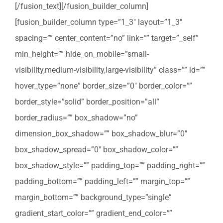
[/fusion_text][/fusion_builder_column]
[fusion_builder_column type=”1_3″ layout=”1_3″
spacing=”” center_content=”no” link=”” target=”_self”
min_height=”” hide_on_mobile=”small-
visibility,medium-visibility,large-visibility” class=”” id=””
hover_type=”none” border_size=”0″ border_color=””
border_style=”solid” border_position=”all”
border_radius=”” box_shadow=”no”
dimension_box_shadow=”” box_shadow_blur=”0″
box_shadow_spread=”0″ box_shadow_color=””
box_shadow_style=”” padding_top=”” padding_right=””
padding_bottom=”” padding_left=”” margin_top=””
margin_bottom=”” background_type=”single”
gradient_start_color=”” gradient_end_color=””