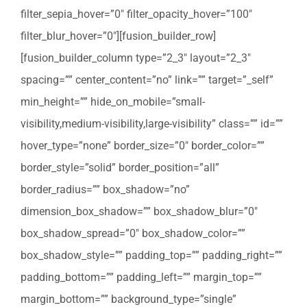
filter_sepia_hover=”0″ filter_opacity_hover=”100″
filter_blur_hover=”0″][fusion_builder_row]
[fusion_builder_column type=”2_3″ layout=”2_3″
spacing=”” center_content=”no” link=”” target=”_self”
min_height=”” hide_on_mobile=”small-
visibility,medium-visibility,large-visibility” class=”” id=””
hover_type=”none” border_size=”0″ border_color=””
border_style=”solid” border_position=”all”
border_radius=”” box_shadow=”no”
dimension_box_shadow=”” box_shadow_blur=”0″
box_shadow_spread=”0″ box_shadow_color=””
box_shadow_style=”” padding_top=”” padding_right=””
padding_bottom=”” padding_left=”” margin_top=””
margin_bottom=”” background_type=”single”