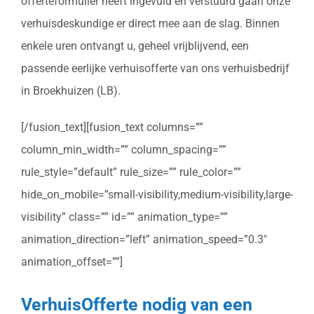
offerteformulier heeft ingevuld en verstuurd gaan onze
verhuisdeskundige er direct mee aan de slag. Binnen
enkele uren ontvangt u, geheel vrijblijvend, een
passende eerlijke verhuisofferte van ons verhuisbedrijf
in Broekhuizen (LB).
[/fusion_text][fusion_text columns=””
column_min_width=”” column_spacing=””
rule_style=”default” rule_size=”” rule_color=””
hide_on_mobile=”small-visibility,medium-visibility,large-
visibility” class=”” id=”” animation_type=””
animation_direction=”left” animation_speed=”0.3″
animation_offset=””]
VerhuisOfferte nodig van een