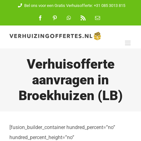
Ga
Bel ons voor een Gratis Verhuisofferte: +31 085 3013 815
naar
Facebook
Pinterest
WhatsApp
Rss
E-
mail
inhoud
Verhuisofferte
aanvragen in
Broekhuizen (LB)
[fusion_builder_container hundred_percent=”no”
hundred_percent_height=”no”