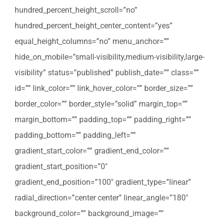
hundred_percent_height_scroll=”no”
hundred_percent_height_center_content=”yes”
equal_height_columns=”no” menu_anchor=””
hide_on_mobile=”small-visibility,medium-visibility,large-
visibility” status=”published” publish_date=”” class=””
id=”” link_color=”” link_hover_color=”” border_size=””
border_color=”” border_style=”solid” margin_top=””
margin_bottom=”” padding_top=”” padding_right=””
padding_bottom=”” padding_left=””
gradient_start_color=”” gradient_end_color=””
gradient_start_position=”0″
gradient_end_position=”100″ gradient_type=”linear”
radial_direction=”center center” linear_angle=”180″
background_color=”” background_image=””