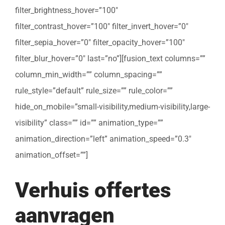
filter_brightness_hover=”100″
filter_contrast_hover=”100″ filter_invert_hover=”0″
filter_sepia_hover=”0″ filter_opacity_hover=”100″
filter_blur_hover=”0″ last=”no”][fusion_text columns=””
column_min_width=”” column_spacing=””
rule_style=”default” rule_size=”” rule_color=””
hide_on_mobile=”small-visibility,medium-visibility,large-
visibility” class=”” id=”” animation_type=””
animation_direction=”left” animation_speed=”0.3″
animation_offset=””]
Verhuis offertes
aanvragen