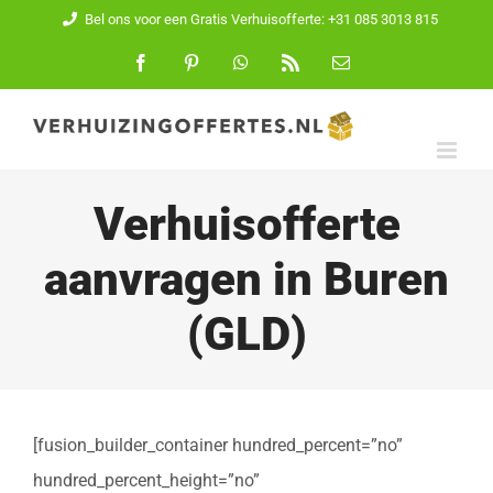
Ga
Bel ons voor een Gratis Verhuisofferte: +31 085 3013 815
naar
Facebook
Pinterest
WhatsApp
Rss
E-
mail
inhoud
Verhuisofferte
aanvragen in Buren
(GLD)
[fusion_builder_container hundred_percent=”no”
hundred_percent_height=”no”