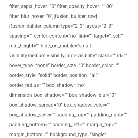
filter_sepia_hover=”0″ filter_opacity_hover=”100″
filter_blur_hover=”0″][fusion_builder_row]
[fusion_builder_column type=”2_3″ layout=”2_3″
spacing=”” center_content=”no” link=”” target=”_self”
min_height=”” hide_on_mobile=”small-
visibility,medium-visibility,large-visibility” class=”” id=””
hover_type=”none” border_size=”0″ border_color=””
border_style=”solid” border_position=”all”
border_radius=”” box_shadow=”no”
dimension_box_shadow=”” box_shadow_blur=”0″
box_shadow_spread=”0″ box_shadow_color=””
box_shadow_style=”” padding_top=”” padding_right=””
padding_bottom=”” padding_left=”” margin_top=””
margin_bottom=”” background_type=”single”