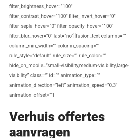
filter_brightness_hover=”100″
filter_contrast_hover=”100″ filter_invert_hover=”0″
filter_sepia_hover=”0″ filter_opacity_hover=”100″
filter_blur_hover=”0″ last=”no”][fusion_text columns=””
column_min_width=”” column_spacing=””
rule_style=”default” rule_size=”” rule_color=””
hide_on_mobile=”small-visibility,medium-visibility,large-
visibility” class=”” id=”” animation_type=””
animation_direction=”left” animation_speed=”0.3″
animation_offset=””]
Verhuis offertes
aanvragen