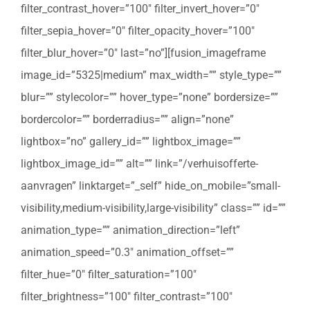
filter_contrast_hover=”100″ filter_invert_hover=”0″
filter_sepia_hover=”0″ filter_opacity_hover=”100″
filter_blur_hover=”0″ last=”no”][fusion_imageframe
image_id=”5325|medium” max_width=”” style_type=””
blur=”” stylecolor=”” hover_type=”none” bordersize=””
bordercolor=”” borderradius=”” align=”none”
lightbox=”no” gallery_id=”” lightbox_image=””
lightbox_image_id=”” alt=”” link=”/verhuisofferte-
aanvragen” linktarget=”_self” hide_on_mobile=”small-
visibility,medium-visibility,large-visibility” class=”” id=””
animation_type=”” animation_direction=”left”
animation_speed=”0.3″ animation_offset=””
filter_hue=”0″ filter_saturation=”100″
filter_brightness=”100″ filter_contrast=”100″