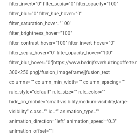
filter_invert=”0″ filter_sepia=”0″ filter_opacity=”100″
filter_blur=”0″ filter_hue_hover=”0″
filter_saturation_hover=”100″
filter_brightness_hover=”100″
filter_contrast_hover=”100″ filter_invert_hover=”0″
filter_sepia_hover=”0″ filter_opacity_hover=”100″
filter_blur_hover=”0″]https://www.bedrijfsverhuizingoffert
300×250.png[/fusion_imageframe][fusion_text
columns=”” column_min_width=”” column_spacing=””
rule_style=”default” rule_size=”” rule_color=””
hide_on_mobile=”small-visibility,medium-visibility,large-
visibility” class=”” id=”” animation_type=””
animation_direction=”left” animation_speed=”0.3″
animation_offset=””]