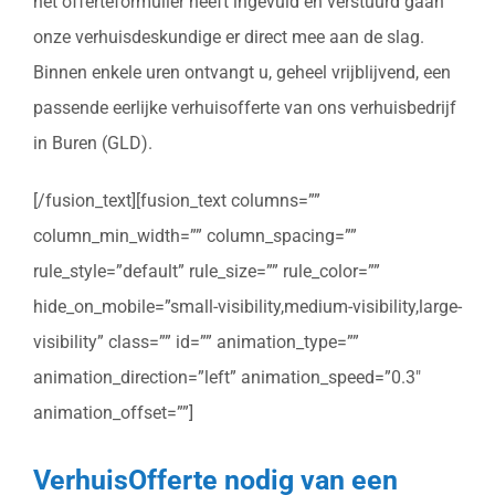
het offerteformulier heeft ingevuld en verstuurd gaan
onze verhuisdeskundige er direct mee aan de slag.
Binnen enkele uren ontvangt u, geheel vrijblijvend, een
passende eerlijke verhuisofferte van ons verhuisbedrijf
in Buren (GLD).
[/fusion_text][fusion_text columns=””
column_min_width=”” column_spacing=””
rule_style=”default” rule_size=”” rule_color=””
hide_on_mobile=”small-visibility,medium-visibility,large-
visibility” class=”” id=”” animation_type=””
animation_direction=”left” animation_speed=”0.3″
animation_offset=””]
VerhuisOfferte nodig van een