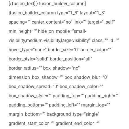
[/fusion_text][/fusion_builder_column]
[fusion_builder_column type=”1_3″ layout=”1_3″
spacing=”” center_content=”no” link=”” target=”_self”
min_height=”” hide_on_mobile=”small-
visibility,medium-visibility,large-visibility” class=”” id=””
hover_type=”none” border_size=”0″ border_color=””
border_style=”solid” border_position=”all”
border_radius=”” box_shadow=”no”
dimension_box_shadow=”” box_shadow_blur=”0″
box_shadow_spread=”0″ box_shadow_color=””
box_shadow_style=”” padding_top=”” padding_right=””
padding_bottom=”” padding_left=”” margin_top=””
margin_bottom=”” background_type=”single”
gradient_start_color=”” gradient_end_color=””