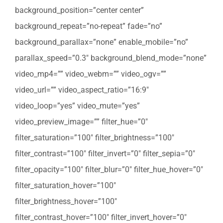
background_position=”center center”
background_repeat=”no-repeat” fade=”no”
background_parallax=”none” enable_mobile=”no”
parallax_speed=”0.3″ background_blend_mode=”none”
video_mp4=”” video_webm=”” video_ogv=””
video_url=”” video_aspect_ratio=”16:9″
video_loop=”yes” video_mute=”yes”
video_preview_image=”” filter_hue=”0″
filter_saturation=”100″ filter_brightness=”100″
filter_contrast=”100″ filter_invert=”0″ filter_sepia=”0″
filter_opacity=”100″ filter_blur=”0″ filter_hue_hover=”0″
filter_saturation_hover=”100″
filter_brightness_hover=”100″
filter_contrast_hover=”100″ filter_invert_hover=”0″