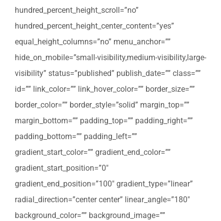
hundred_percent_height_scroll=”no”
hundred_percent_height_center_content=”yes”
equal_height_columns=”no” menu_anchor=””
hide_on_mobile=”small-visibility,medium-visibility,large-
visibility” status=”published” publish_date=”” class=””
id=”” link_color=”” link_hover_color=”” border_size=””
border_color=”” border_style=”solid” margin_top=””
margin_bottom=”” padding_top=”” padding_right=””
padding_bottom=”” padding_left=””
gradient_start_color=”” gradient_end_color=””
gradient_start_position=”0″
gradient_end_position=”100″ gradient_type=”linear”
radial_direction=”center center” linear_angle=”180″
background_color=”” background_image=””