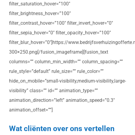
filter_saturation_hover=”100″
filter_brightness_hover=”100″
filter_contrast_hover=”100″ filter_invert_hover=”0″
filter_sepia_hover=”0″ filter_opacity_hover=”100″
filter_blur_hover=”0″]https://www.bedrijfsverhuizingoffert
300×250.png[/fusion_imageframe][fusion_text
columns=”” column_min_width=”” column_spacing=””
rule_style=”default” rule_size=”” rule_color=””
hide_on_mobile=”small-visibility,medium-visibility,large-
visibility” class=”” id=”” animation_type=””
animation_direction=”left” animation_speed=”0.3″
animation_offset=””]
Wat cliënten over ons vertellen