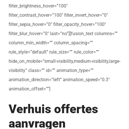
filter_brightness_hover=”100″
filter_contrast_hover=”100″ filter_invert_hover=”0″
filter_sepia_hover=”0″ filter_opacity_hover=”100″
filter_blur_hover=”0″ last=”no”][fusion_text columns=””
column_min_width=”” column_spacing=””
rule_style=”default” rule_size=”” rule_color=””
hide_on_mobile=”small-visibility,medium-visibility,large-
visibility” class=”” id=”” animation_type=””
animation_direction=”left” animation_speed=”0.3″
animation_offset=””]
Verhuis offertes
aanvragen