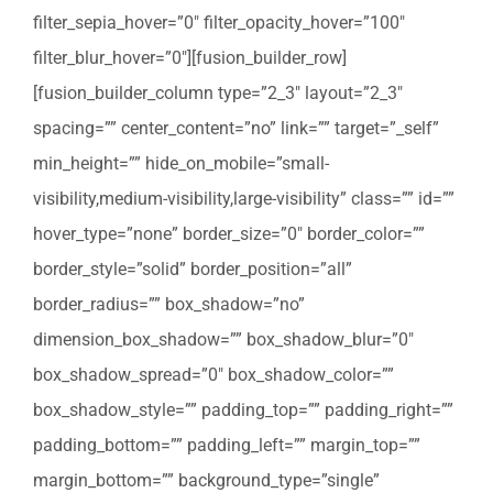
filter_sepia_hover=”0″ filter_opacity_hover=”100″
filter_blur_hover=”0″][fusion_builder_row]
[fusion_builder_column type=”2_3″ layout=”2_3″
spacing=”” center_content=”no” link=”” target=”_self”
min_height=”” hide_on_mobile=”small-
visibility,medium-visibility,large-visibility” class=”” id=””
hover_type=”none” border_size=”0″ border_color=””
border_style=”solid” border_position=”all”
border_radius=”” box_shadow=”no”
dimension_box_shadow=”” box_shadow_blur=”0″
box_shadow_spread=”0″ box_shadow_color=””
box_shadow_style=”” padding_top=”” padding_right=””
padding_bottom=”” padding_left=”” margin_top=””
margin_bottom=”” background_type=”single”