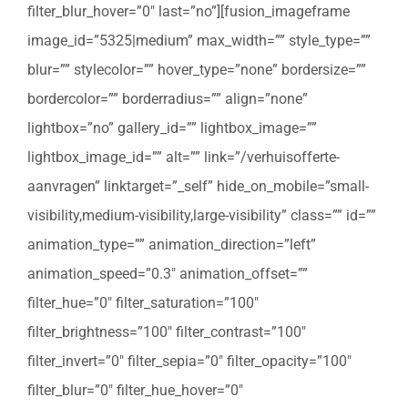
filter_blur_hover=”0″ last=”no”][fusion_imageframe
image_id=”5325|medium” max_width=”” style_type=””
blur=”” stylecolor=”” hover_type=”none” bordersize=””
bordercolor=”” borderradius=”” align=”none”
lightbox=”no” gallery_id=”” lightbox_image=””
lightbox_image_id=”” alt=”” link=”/verhuisofferte-
aanvragen” linktarget=”_self” hide_on_mobile=”small-
visibility,medium-visibility,large-visibility” class=”” id=””
animation_type=”” animation_direction=”left”
animation_speed=”0.3″ animation_offset=””
filter_hue=”0″ filter_saturation=”100″
filter_brightness=”100″ filter_contrast=”100″
filter_invert=”0″ filter_sepia=”0″ filter_opacity=”100″
filter_blur=”0″ filter_hue_hover=”0″