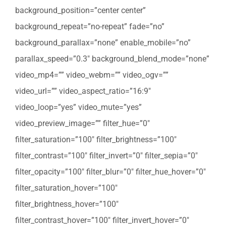
background_position=”center center”
background_repeat=”no-repeat” fade=”no”
background_parallax=”none” enable_mobile=”no”
parallax_speed=”0.3″ background_blend_mode=”none”
video_mp4=”” video_webm=”” video_ogv=””
video_url=”” video_aspect_ratio=”16:9″
video_loop=”yes” video_mute=”yes”
video_preview_image=”” filter_hue=”0″
filter_saturation=”100″ filter_brightness=”100″
filter_contrast=”100″ filter_invert=”0″ filter_sepia=”0″
filter_opacity=”100″ filter_blur=”0″ filter_hue_hover=”0″
filter_saturation_hover=”100″
filter_brightness_hover=”100″
filter_contrast_hover=”100″ filter_invert_hover=”0″