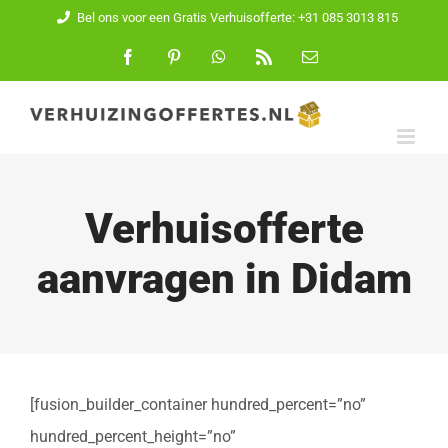
Ga
Bel ons voor een Gratis Verhuisofferte: +31 085 3013 815
naar
Facebook
Pinterest
WhatsApp
Rss
E-
mail
inhoud
Verhuisofferte
aanvragen in Didam
[fusion_builder_container hundred_percent=”no”
hundred_percent_height=”no”