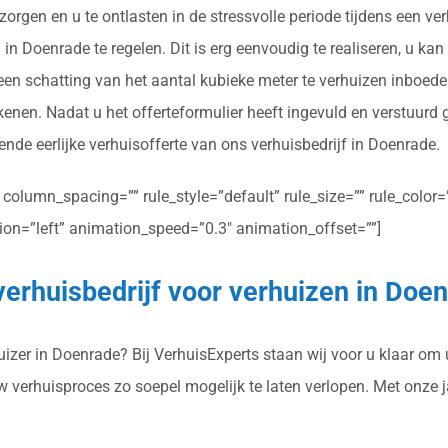
orgen en u te ontlasten in de stressvolle periode tijdens een ve
n Doenrade te regelen. Dit is erg eenvoudig te realiseren, u kan 
 een schatting van het aantal kubieke meter te verhuizen inboed
enen. Nadat u het offerteformulier heeft ingevuld en verstuurd
ende eerlijke verhuisofferte van ons verhuisbedrijf in Doenrade.
olumn_spacing=”” rule_style=”default” rule_size=”” rule_color=””
ction=”left” animation_speed=”0.3″ animation_offset=””]
verhuisbedrijf voor verhuizen in Doe
zer in Doenrade? Bij VerhuisExperts staan wij voor u klaar om u
uw verhuisproces zo soepel mogelijk te laten verlopen. Met onze