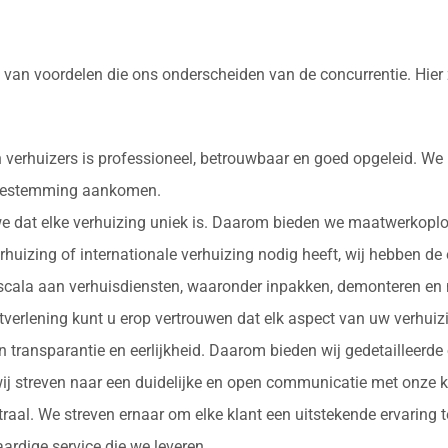
l van voordelen die ons onderscheiden van de concurrentie. Hier
 verhuizers is professioneel, betrouwbaar en goed opgeleid. We
e bestemming aankomen.
 we dat elke verhuizing uniek is. Daarom bieden we maatwerkopl
erhuizing of internationale verhuizing nodig heeft, wij hebben de
d scala aan verhuisdiensten, waaronder inpakken, demonteren en 
nstverlening kunt u erop vertrouwen dat elk aspect van uw verhu
in transparantie en eerlijkheid. Daarom bieden wij gedetailleerde
ij streven naar een duidelijke en open communicatie met onze k
ntraal. We streven ernaar om elke klant een uitstekende ervaring
rdige service die we leveren.