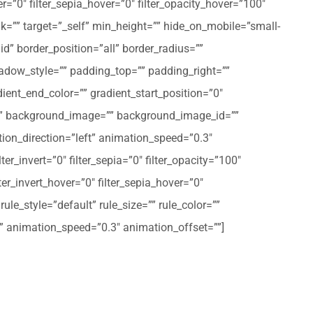
er=”0″ filter_sepia_hover=”0″ filter_opacity_hover=”100″
nk=”” target=”_self” min_height=”” hide_on_mobile=”small-
olid” border_position=”all” border_radius=””
ow_style=”” padding_top=”” padding_right=””
ent_end_color=”” gradient_start_position=”0″
r=”” background_image=”” background_image_id=””
on_direction=”left” animation_speed=”0.3″
ter_invert=”0″ filter_sepia=”0″ filter_opacity=”100″
lter_invert_hover=”0″ filter_sepia_hover=”0″
le_style=”default” rule_size=”” rule_color=””
eft” animation_speed=”0.3″ animation_offset=””]