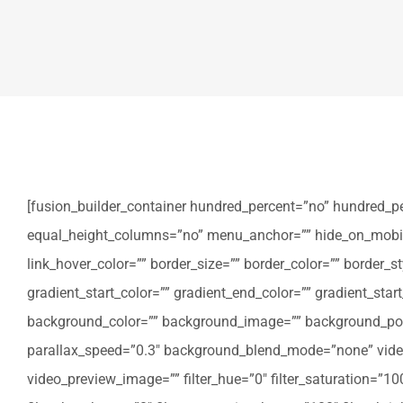
[fusion_builder_container hundred_percent=”no” hundred_p
equal_height_columns=”no” menu_anchor=”” hide_on_mobile=”sm
link_hover_color=”” border_size=”” border_color=”” border
gradient_start_color=”” gradient_end_color=”” gradient_star
background_color=”” background_image=”” background_posi
parallax_speed=”0.3″ background_blend_mode=”none” video
video_preview_image=”” filter_hue=”0″ filter_saturation=”100″ 