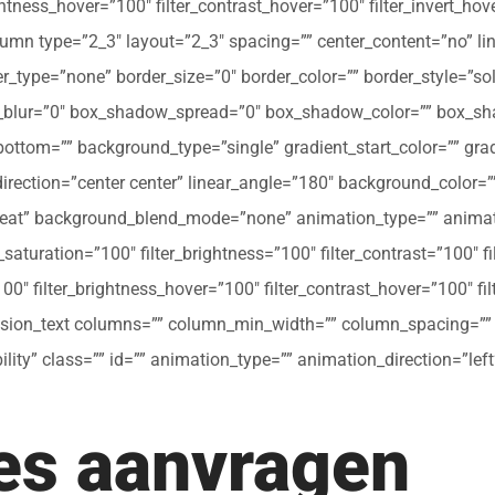
ghtness_hover=”100″ filter_contrast_hover=”100″ filter_invert_hov
olumn type=”2_3″ layout=”2_3″ spacing=”” center_content=”no” li
 hover_type=”none” border_size=”0″ border_color=”” border_style=”s
ur=”0″ box_shadow_spread=”0″ box_shadow_color=”” box_shad
ttom=”” background_type=”single” gradient_start_color=”” gradi
_direction=”center center” linear_angle=”180″ background_colo
peat” background_blend_mode=”none” animation_type=”” animati
r_saturation=”100″ filter_brightness=”100″ filter_contrast=”100″ fil
”100″ filter_brightness_hover=”100″ filter_contrast_hover=”100″ fi
[fusion_text columns=”” column_min_width=”” column_spacing=”” ru
ibility” class=”” id=”” animation_type=”” animation_direction=”l
tes aanvragen