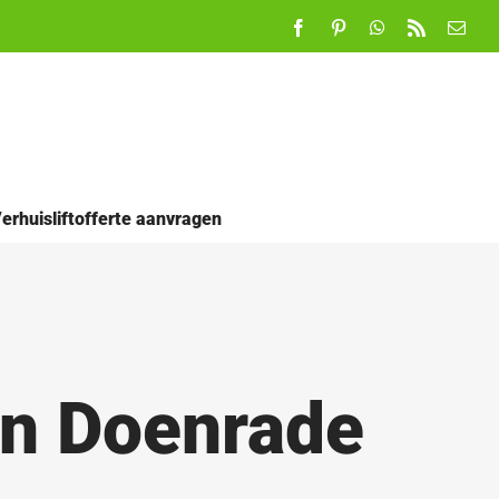
Facebook
Pinterest
WhatsApp
Rss
E-
mail
erhuisliftofferte aanvragen
in Doenrade