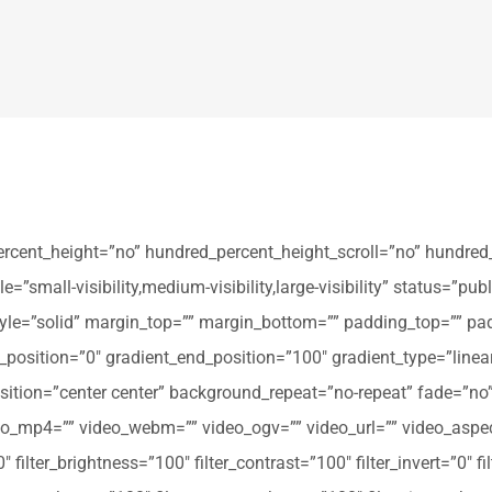
ercent_height=”no” hundred_percent_height_scroll=”no” hundred
all-visibility,medium-visibility,large-visibility” status=”publi
_style=”solid” margin_top=”” margin_bottom=”” padding_top=”” pa
t_position=”0″ gradient_end_position=”100″ gradient_type=”linear
tion=”center center” background_repeat=”no-repeat” fade=”no
_mp4=”” video_webm=”” video_ogv=”” video_url=”” video_aspec
filter_brightness=”100″ filter_contrast=”100″ filter_invert=”0″ fil