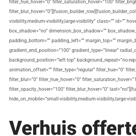
filter_hue_hover=”0″ filter_saturation_hover=”100″ filter_bri
filter_blur_hover=”0″][fusion_builder_row][fusion_builder_c
visibility,medium-visibility,large-visibility” class=”” id=””
box_shadow=”no” dimension_box_shadow=”” box_shadow_bl
padding_bottom=”” padding_left=”” margin_top=”” margin_bo
gradient_end_position=”100″ gradient_type=”linear” radial
background_position=”left top” background_repeat=”no-re
animation_offset=”” filter_type=”regular” filter_hue=”0″ filte
filter_blur=”0″ filter_hue_hover=”0″ filter_saturation_hover=
filter_opacity_hover=”100″ filter_blur_hover=”0″ last=”no”]
hide_on_mobile=”small-visibility,medium-visibility,large-vis
Verhuis offer