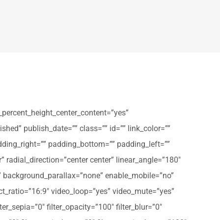
_percent_height_center_content=”yes”
shed” publish_date=”” class=”” id=”” link_color=””
dding_right=”” padding_bottom=”” padding_left=””
” radial_direction=”center center” linear_angle=”180″
” background_parallax=”none” enable_mobile=”no”
t_ratio=”16:9″ video_loop=”yes” video_mute=”yes”
ter_sepia=”0″ filter_opacity=”100″ filter_blur=”0″