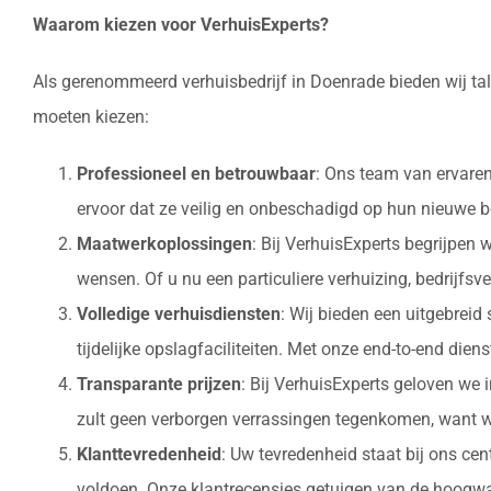
Waarom kiezen voor VerhuisExperts?
Als gerenommeerd verhuisbedrijf in Doenrade bieden wij ta
moeten kiezen:
Professioneel en betrouwbaar
: Ons team van ervaren
ervoor dat ze veilig en onbeschadigd op hun nieuw
Maatwerkoplossingen
: Bij VerhuisExperts begrijpen
wensen. Of u nu een particuliere verhuizing, bedrijfsv
Volledige verhuisdiensten
: Wij bieden een uitgebrei
tijdelijke opslagfaciliteiten. Met onze end-to-end die
Transparante prijzen
: Bij VerhuisExperts geloven we 
zult geen verborgen verrassingen tegenkomen, want w
Klanttevredenheid
: Uw tevredenheid staat bij ons ce
voldoen. Onze klantrecensies getuigen van de hoogwaa