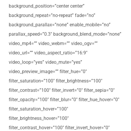
background_position=”center center”
background_repeat=”no-repeat” fade=”no”
background_parallax=”none” enable_mobile=”no”
parallax_speed=”0.3″ background_blend_mode=”none”
video_mp4=”” video_webm=”” video_ogv=””
video_url=”” video_aspect_ratio=”16:9″
video_loop=”yes” video_mute=”yes”
video_preview_image=”” filter_hue=”0″
filter_saturation=”100″ filter_brightness=”100″
filter_contrast=”100″ filter_invert=”0″ filter_sepia=”0″
filter_opacity=”100″ filter_blur=”0″ filter_hue_hover=”0″
filter_saturation_hover=”100″
filter_brightness_hover=”100″
filter_contrast_hover=”100″ filter_invert_hover=”0″