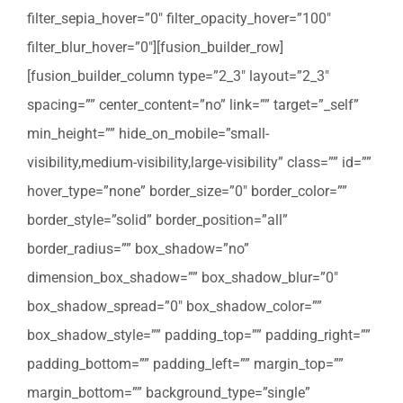
filter_sepia_hover=”0″ filter_opacity_hover=”100″
filter_blur_hover=”0″][fusion_builder_row]
[fusion_builder_column type=”2_3″ layout=”2_3″
spacing=”” center_content=”no” link=”” target=”_self”
min_height=”” hide_on_mobile=”small-
visibility,medium-visibility,large-visibility” class=”” id=””
hover_type=”none” border_size=”0″ border_color=””
border_style=”solid” border_position=”all”
border_radius=”” box_shadow=”no”
dimension_box_shadow=”” box_shadow_blur=”0″
box_shadow_spread=”0″ box_shadow_color=””
box_shadow_style=”” padding_top=”” padding_right=””
padding_bottom=”” padding_left=”” margin_top=””
margin_bottom=”” background_type=”single”