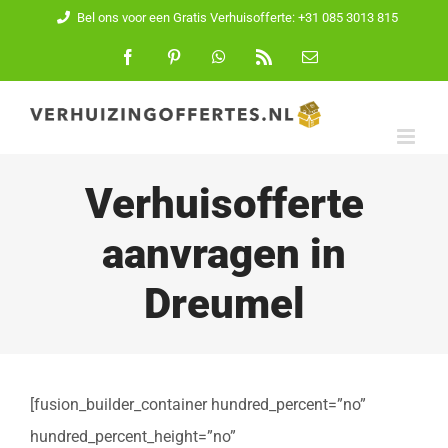
Ga
Bel ons voor een Gratis Verhuisofferte: +31 085 3013 815
naar
Facebook
Pinterest
WhatsApp
Rss
E-
mail
inhoud
Verhuisofferte
aanvragen in
Dreumel
[fusion_builder_container hundred_percent=”no”
hundred_percent_height=”no”