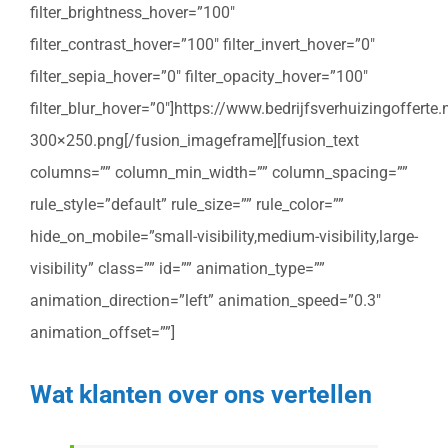
filter_brightness_hover=”100″
filter_contrast_hover=”100″ filter_invert_hover=”0″
filter_sepia_hover=”0″ filter_opacity_hover=”100″
filter_blur_hover=”0″]https://www.bedrijfsverhuizingoffert
300×250.png[/fusion_imageframe][fusion_text
columns=”” column_min_width=”” column_spacing=””
rule_style=”default” rule_size=”” rule_color=””
hide_on_mobile=”small-visibility,medium-visibility,large-
visibility” class=”” id=”” animation_type=””
animation_direction=”left” animation_speed=”0.3″
animation_offset=””]
Wat klanten over ons vertellen