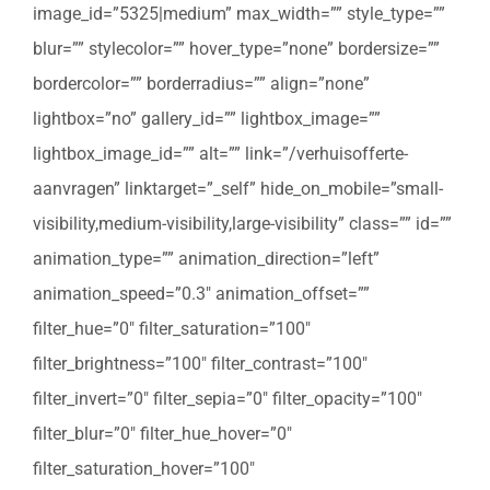
image_id=”5325|medium” max_width=”” style_type=””
blur=”” stylecolor=”” hover_type=”none” bordersize=””
bordercolor=”” borderradius=”” align=”none”
lightbox=”no” gallery_id=”” lightbox_image=””
lightbox_image_id=”” alt=”” link=”/verhuisofferte-
aanvragen” linktarget=”_self” hide_on_mobile=”small-
visibility,medium-visibility,large-visibility” class=”” id=””
animation_type=”” animation_direction=”left”
animation_speed=”0.3″ animation_offset=””
filter_hue=”0″ filter_saturation=”100″
filter_brightness=”100″ filter_contrast=”100″
filter_invert=”0″ filter_sepia=”0″ filter_opacity=”100″
filter_blur=”0″ filter_hue_hover=”0″
filter_saturation_hover=”100″