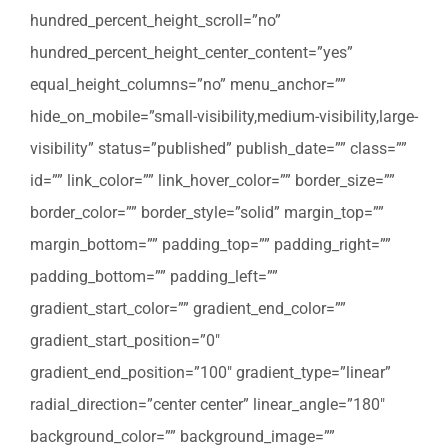
hundred_percent_height_scroll=”no”
hundred_percent_height_center_content=”yes”
equal_height_columns=”no” menu_anchor=””
hide_on_mobile=”small-visibility,medium-visibility,large-
visibility” status=”published” publish_date=”” class=””
id=”” link_color=”” link_hover_color=”” border_size=””
border_color=”” border_style=”solid” margin_top=””
margin_bottom=”” padding_top=”” padding_right=””
padding_bottom=”” padding_left=””
gradient_start_color=”” gradient_end_color=””
gradient_start_position=”0″
gradient_end_position=”100″ gradient_type=”linear”
radial_direction=”center center” linear_angle=”180″
background_color=”” background_image=””