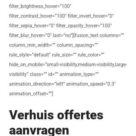
filter_brightness_hover=”100″
filter_contrast_hover=”100″ filter_invert_hover=”0″
filter_sepia_hover=”0″ filter_opacity_hover=”100″
filter_blur_hover=”0″ last=”no”][fusion_text columns=””
column_min_width=”” column_spacing=””
rule_style=”default” rule_size=”” rule_color=””
hide_on_mobile=”small-visibility,medium-visibility,large-
visibility” class=”” id=”” animation_type=””
animation_direction=”left” animation_speed=”0.3″
animation_offset=””]
Verhuis offertes
aanvragen