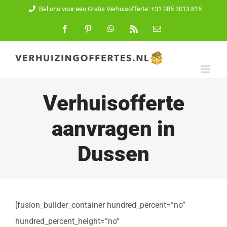
Ga
Bel ons voor een Gratis Verhuisofferte: +31 085 3013 815
naar
Facebook
Pinterest
WhatsApp
Rss
E-
mail
inhoud
Verhuisofferte
aanvragen in
Dussen
[fusion_builder_container hundred_percent=”no”
hundred_percent_height=”no”