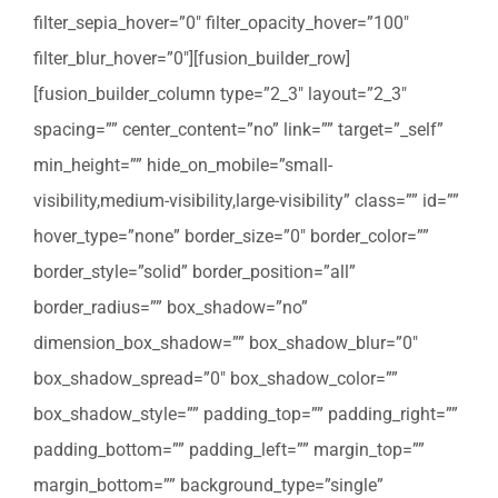
filter_sepia_hover=”0″ filter_opacity_hover=”100″
filter_blur_hover=”0″][fusion_builder_row]
[fusion_builder_column type=”2_3″ layout=”2_3″
spacing=”” center_content=”no” link=”” target=”_self”
min_height=”” hide_on_mobile=”small-
visibility,medium-visibility,large-visibility” class=”” id=””
hover_type=”none” border_size=”0″ border_color=””
border_style=”solid” border_position=”all”
border_radius=”” box_shadow=”no”
dimension_box_shadow=”” box_shadow_blur=”0″
box_shadow_spread=”0″ box_shadow_color=””
box_shadow_style=”” padding_top=”” padding_right=””
padding_bottom=”” padding_left=”” margin_top=””
margin_bottom=”” background_type=”single”