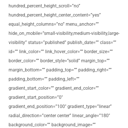
hundred_percent_height_scroll=”no”
hundred_percent_height_center_content=”yes”
equal_height_columns=”no” menu_anchor=””
hide_on_mobile=”small-visibility,medium-visibility,large-
visibility” status=”published” publish_date=”” class=””
id=”” link_color=”” link_hover_color=”” border_size=””
border_color=”” border_style=”solid” margin_top=””
margin_bottom=”” padding_top=”” padding_right=””
padding_bottom=”” padding_left=””
gradient_start_color=”” gradient_end_color=””
gradient_start_position=”0″
gradient_end_position=”100″ gradient_type=”linear”
radial_direction=”center center” linear_angle=”180″
background_color=”” background_image=””