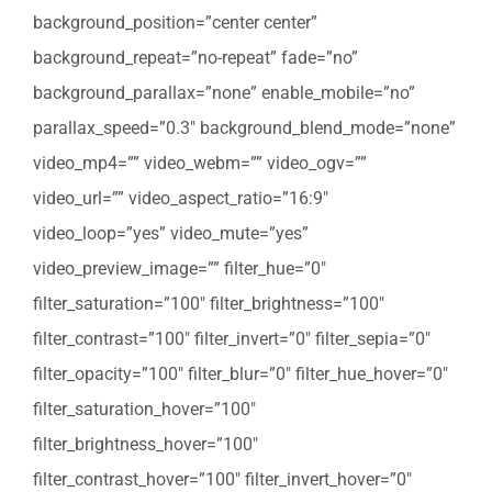
background_position=”center center”
background_repeat=”no-repeat” fade=”no”
background_parallax=”none” enable_mobile=”no”
parallax_speed=”0.3″ background_blend_mode=”none”
video_mp4=”” video_webm=”” video_ogv=””
video_url=”” video_aspect_ratio=”16:9″
video_loop=”yes” video_mute=”yes”
video_preview_image=”” filter_hue=”0″
filter_saturation=”100″ filter_brightness=”100″
filter_contrast=”100″ filter_invert=”0″ filter_sepia=”0″
filter_opacity=”100″ filter_blur=”0″ filter_hue_hover=”0″
filter_saturation_hover=”100″
filter_brightness_hover=”100″
filter_contrast_hover=”100″ filter_invert_hover=”0″