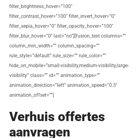
filter_brightness_hover=”100″
filter_contrast_hover=”100″ filter_invert_hover=”0″
filter_sepia_hover=”0″ filter_opacity_hover=”100″
filter_blur_hover=”0″ last=”no”][fusion_text columns=””
column_min_width=”” column_spacing=””
rule_style=”default” rule_size=”” rule_color=””
hide_on_mobile=”small-visibility,medium-visibility,large-
visibility” class=”” id=”” animation_type=””
animation_direction=”left” animation_speed=”0.3″
animation_offset=””]
Verhuis offertes
aanvragen