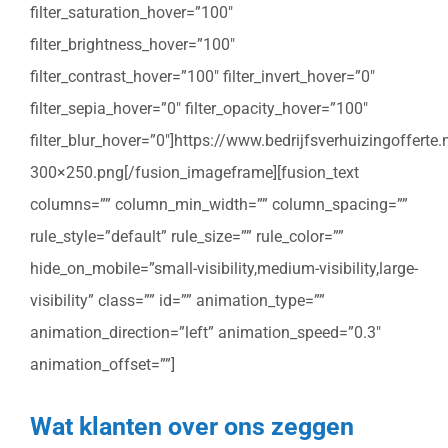
filter_saturation_hover=”100″
filter_brightness_hover=”100″
filter_contrast_hover=”100″ filter_invert_hover=”0″
filter_sepia_hover=”0″ filter_opacity_hover=”100″
filter_blur_hover=”0″]https://www.bedrijfsverhuizingoffert
300×250.png[/fusion_imageframe][fusion_text
columns=”” column_min_width=”” column_spacing=””
rule_style=”default” rule_size=”” rule_color=””
hide_on_mobile=”small-visibility,medium-visibility,large-
visibility” class=”” id=”” animation_type=””
animation_direction=”left” animation_speed=”0.3″
animation_offset=””]
Wat klanten over ons zeggen