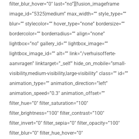
filter_blur_hover=”0″ last=”no”][fusion_imageframe
image_id=”5325|medium” max_width=”” style_type=””
blur=”” stylecolor=”” hover_type=”none” bordersize=””
bordercolor=”” borderradius=”” align=”none”
lightbox=”no” gallery_id=”” lightbox_image=””
lightbox_image_id=”” alt=”” link=”/verhuisofferte-
aanvragen” linktarget=”_self” hide_on_mobile=”small-
visibility,medium-visibility,large-visibility” class=”” id=””
animation_type=”” animation_direction=”left”
animation_speed=”0.3″ animation_offset=””
filter_hue=”0″ filter_saturation=”100″
filter_brightness=”100″ filter_contrast=”100″
filter_invert=”0″ filter_sepia=”0″ filter_opacity=”100″
filter_blur=”0″ filter_hue_hover=”0″