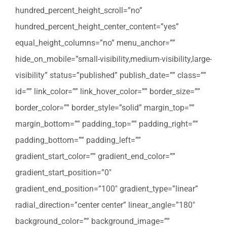
hundred_percent_height_scroll=”no”
hundred_percent_height_center_content=”yes”
equal_height_columns=”no” menu_anchor=””
hide_on_mobile=”small-visibility,medium-visibility,large-
visibility” status=”published” publish_date=”” class=””
id=”” link_color=”” link_hover_color=”” border_size=””
border_color=”” border_style=”solid” margin_top=””
margin_bottom=”” padding_top=”” padding_right=””
padding_bottom=”” padding_left=””
gradient_start_color=”” gradient_end_color=””
gradient_start_position=”0″
gradient_end_position=”100″ gradient_type=”linear”
radial_direction=”center center” linear_angle=”180″
background_color=”” background_image=””