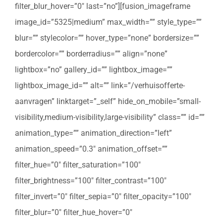
filter_blur_hover=”0″ last=”no”][fusion_imageframe
image_id=”5325|medium” max_width=”” style_type=””
blur=”” stylecolor=”” hover_type=”none” bordersize=””
bordercolor=”” borderradius=”” align=”none”
lightbox=”no” gallery_id=”” lightbox_image=””
lightbox_image_id=”” alt=”” link=”/verhuisofferte-
aanvragen” linktarget=”_self” hide_on_mobile=”small-
visibility,medium-visibility,large-visibility” class=”” id=””
animation_type=”” animation_direction=”left”
animation_speed=”0.3″ animation_offset=””
filter_hue=”0″ filter_saturation=”100″
filter_brightness=”100″ filter_contrast=”100″
filter_invert=”0″ filter_sepia=”0″ filter_opacity=”100″
filter_blur=”0″ filter_hue_hover=”0″