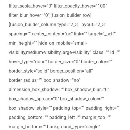
filter_sepia_hover=”0″ filter_opacity_hover=”100″
filter_blur_hover=”0″][fusion_builder_row]
[fusion_builder_column type=”2_3″ layout=”2_3″
spacing=”” center_content=”no” link=”” target=”_self”
min_height=”” hide_on_mobile=”small-
visibility,medium-visibility,large-visibility” class=”” id=””
hover_type=”none” border_size=”0″ border_color=””
border_style=”solid” border_position=”all”
border_radius=”” box_shadow=”no”
dimension_box_shadow=”” box_shadow_blur=”0″
box_shadow_spread=”0″ box_shadow_color=””
box_shadow_style=”” padding_top=”” padding_right=””
padding_bottom=”” padding_left=”” margin_top=””
margin_bottom=”” background_type=”single”