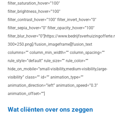
filter_saturation_hover=”100″
filter_brightness_hover=”100″
filter_contrast_hover=”100″ filter_invert_hover=”0″
filter_sepia_hover=”0″ filter_opacity_hover=”100″
filter_blur_hover=”0″]https://www.bedrijfsverhuizingoffert
300×250.png[/fusion_imageframe][fusion_text
columns=”” column_min_width=”” column_spacing=””
rule_style=”default” rule_size=”” rule_color=””
hide_on_mobile=”small-visibility,medium-visibility,large-
visibility” class=”” id=”” animation_type=””
animation_direction=”left” animation_speed=”0.3″
animation_offset=””]
Wat cliënten over ons zeggen