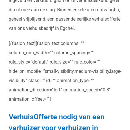
ingevuld en verstuurd gaan onze verhuisdeskundige er
direct mee aan de slag. Binnen enkele uren ontvangt u,
geheel vrijblijvend, een passende eerlijke verhuisofferte
van ons verhuisbedrijf in Egchel.
[/fusion_text][fusion_text columns=””
column_min_width=”” column_spacing=””
rule_style=”default” rule_size=”” rule_color=””
hide_on_mobile=”small-visibility,medium-visibility,large-
visibility” class=”” id=”” animation_type=””
animation_direction=”left” animation_speed=”0.3″
animation_offset=””]
VerhuisOfferte nodig van een
verhuizer voor verhuizen in