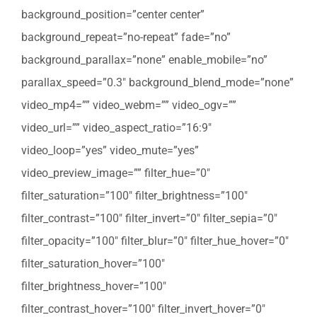
background_position=”center center”
background_repeat=”no-repeat” fade=”no”
background_parallax=”none” enable_mobile=”no”
parallax_speed=”0.3″ background_blend_mode=”none”
video_mp4=”” video_webm=”” video_ogv=””
video_url=”” video_aspect_ratio=”16:9″
video_loop=”yes” video_mute=”yes”
video_preview_image=”” filter_hue=”0″
filter_saturation=”100″ filter_brightness=”100″
filter_contrast=”100″ filter_invert=”0″ filter_sepia=”0″
filter_opacity=”100″ filter_blur=”0″ filter_hue_hover=”0″
filter_saturation_hover=”100″
filter_brightness_hover=”100″
filter_contrast_hover=”100″ filter_invert_hover=”0″