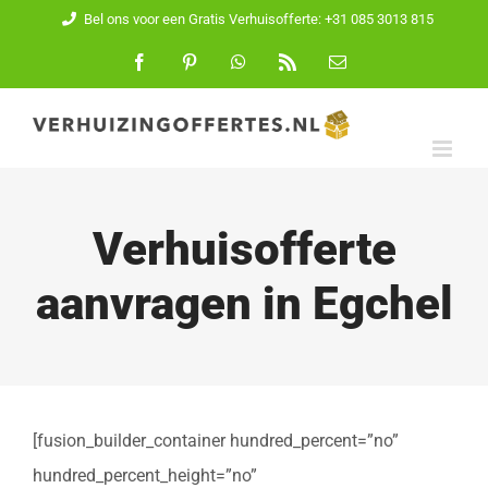
Ga
Bel ons voor een Gratis Verhuisofferte: +31 085 3013 815
naar
Facebook
Pinterest
WhatsApp
Rss
E-
mail
inhoud
Verhuisofferte
aanvragen in Egchel
[fusion_builder_container hundred_percent=”no”
hundred_percent_height=”no”