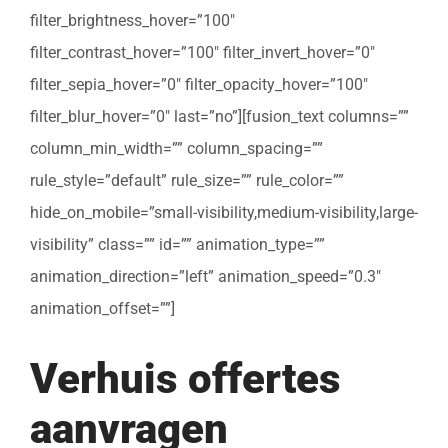
filter_brightness_hover=”100″
filter_contrast_hover=”100″ filter_invert_hover=”0″
filter_sepia_hover=”0″ filter_opacity_hover=”100″
filter_blur_hover=”0″ last=”no”][fusion_text columns=””
column_min_width=”” column_spacing=””
rule_style=”default” rule_size=”” rule_color=””
hide_on_mobile=”small-visibility,medium-visibility,large-
visibility” class=”” id=”” animation_type=””
animation_direction=”left” animation_speed=”0.3″
animation_offset=””]
Verhuis offertes
aanvragen