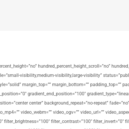
ercent_height=”no” hundred_percent_height_scroll=”no” hundred
all-visibility,medium-visibility,large-visibility” status=”publi
_style=”solid” margin_top=”” margin_bottom=”” padding_top=”” pa
t_position=”0″ gradient_end_position=”100″ gradient_type=”linear
tion=”center center” background_repeat=”no-repeat” fade=”no
_mp4=”” video_webm=”” video_ogv=”” video_url=”” video_aspec
filter_brightness=”100″ filter_contrast=”100″ filter_invert=”0″ fil