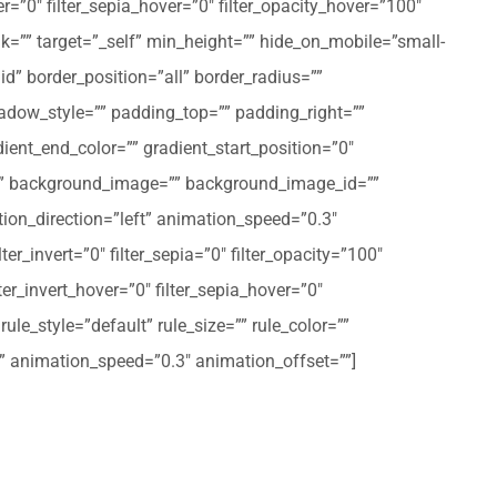
er=”0″ filter_sepia_hover=”0″ filter_opacity_hover=”100″
nk=”” target=”_self” min_height=”” hide_on_mobile=”small-
olid” border_position=”all” border_radius=””
ow_style=”” padding_top=”” padding_right=””
ent_end_color=”” gradient_start_position=”0″
r=”” background_image=”” background_image_id=””
on_direction=”left” animation_speed=”0.3″
ter_invert=”0″ filter_sepia=”0″ filter_opacity=”100″
lter_invert_hover=”0″ filter_sepia_hover=”0″
le_style=”default” rule_size=”” rule_color=””
eft” animation_speed=”0.3″ animation_offset=””]