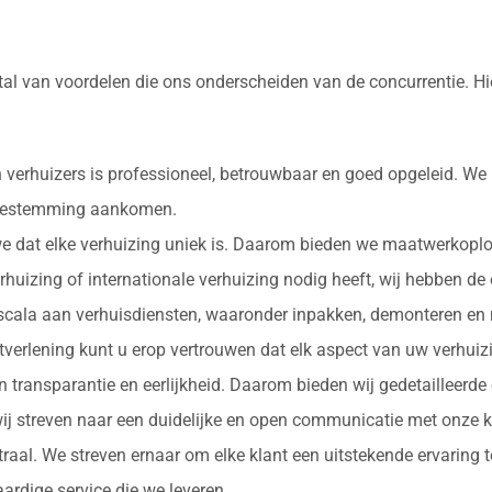
tal van voordelen die ons onderscheiden van de concurrentie. H
 verhuizers is professioneel, betrouwbaar en goed opgeleid. We
e bestemming aankomen.
 we dat elke verhuizing uniek is. Daarom bieden we maatwerkopl
erhuizing of internationale verhuizing nodig heeft, wij hebben de
d scala aan verhuisdiensten, waaronder inpakken, demonteren en 
nstverlening kunt u erop vertrouwen dat elk aspect van uw verhu
in transparantie en eerlijkheid. Daarom bieden wij gedetailleerde
ij streven naar een duidelijke en open communicatie met onze k
ntraal. We streven ernaar om elke klant een uitstekende ervaring
rdige service die we leveren.