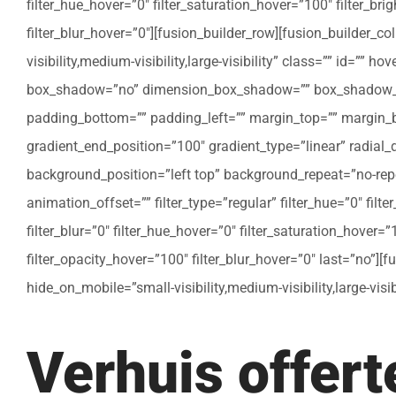
filter_hue_hover=”0″ filter_saturation_hover=”100″ filter_bri
filter_blur_hover=”0″][fusion_builder_row][fusion_builder_c
visibility,medium-visibility,large-visibility” class=”” id=””
box_shadow=”no” dimension_box_shadow=”” box_shadow_bl
padding_bottom=”” padding_left=”” margin_top=”” margin_bo
gradient_end_position=”100″ gradient_type=”linear” radial
background_position=”left top” background_repeat=”no-re
animation_offset=”” filter_type=”regular” filter_hue=”0″ filte
filter_blur=”0″ filter_hue_hover=”0″ filter_saturation_hover=
filter_opacity_hover=”100″ filter_blur_hover=”0″ last=”no”]
hide_on_mobile=”small-visibility,medium-visibility,large-vis
Verhuis offer