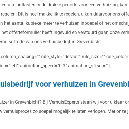
 en u te ontlasten in de drukke periode voor een verhuizing, ka
regelen. Dit is heel makkelijk te regelen, u kan daarvoor ons off
n het aantal kubieke meter te verhuizen inboedel of het omschri
het offerteformulier heeft ingevuld en verstuurd gaan onze verh
erhuisofferte van ons verhuisbedrijf in Grevenbicht.
olumn_spacing=”” rule_style=”default” rule_size=”” rule_color=””
ction=”left” animation_speed=”0.3″ animation_offset=””]
uisbedrijf voor verhuizen in Grevenb
zer in Grevenbicht? Bij VerhuisExperts staan wij voor u klaar om
uw verhuisproces zo soepel mogelijk te laten verlopen. Met onze