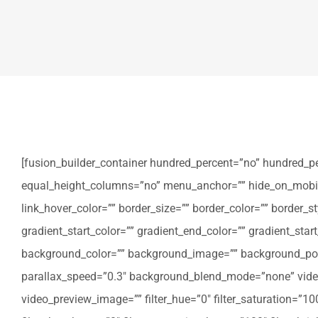
[fusion_builder_container hundred_percent=”no” hundred_p
equal_height_columns=”no” menu_anchor=”” hide_on_mobile=”sm
link_hover_color=”” border_size=”” border_color=”” border
gradient_start_color=”” gradient_end_color=”” gradient_star
background_color=”” background_image=”” background_posi
parallax_speed=”0.3″ background_blend_mode=”none” video
video_preview_image=”” filter_hue=”0″ filter_saturation=”100″ 