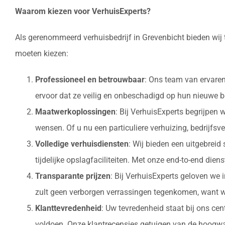
Waarom kiezen voor VerhuisExperts?
Als gerenommeerd verhuisbedrijf in Grevenbicht bieden wij 
moeten kiezen:
Professioneel en betrouwbaar
: Ons team van ervaren
ervoor dat ze veilig en onbeschadigd op hun nieuw
Maatwerkoplossingen
: Bij VerhuisExperts begrijpen
wensen. Of u nu een particuliere verhuizing, bedrijfsv
Volledige verhuisdiensten
: Wij bieden een uitgebrei
tijdelijke opslagfaciliteiten. Met onze end-to-end die
Transparante prijzen
: Bij VerhuisExperts geloven we 
zult geen verborgen verrassingen tegenkomen, want w
Klanttevredenheid
: Uw tevredenheid staat bij ons ce
voldoen. Onze klantrecensies getuigen van de hoogwaa