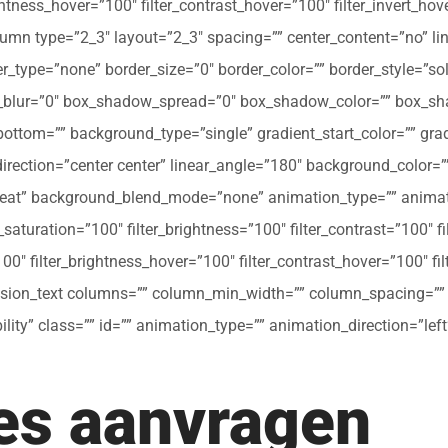
ghtness_hover=”100″ filter_contrast_hover=”100″ filter_invert_hov
olumn type=”2_3″ layout=”2_3″ spacing=”” center_content=”no” li
 hover_type=”none” border_size=”0″ border_color=”” border_style=”s
ur=”0″ box_shadow_spread=”0″ box_shadow_color=”” box_shad
ttom=”” background_type=”single” gradient_start_color=”” gradi
_direction=”center center” linear_angle=”180″ background_colo
peat” background_blend_mode=”none” animation_type=”” animati
r_saturation=”100″ filter_brightness=”100″ filter_contrast=”100″ fil
”100″ filter_brightness_hover=”100″ filter_contrast_hover=”100″ fi
[fusion_text columns=”” column_min_width=”” column_spacing=”” ru
ibility” class=”” id=”” animation_type=”” animation_direction=”l
tes aanvragen