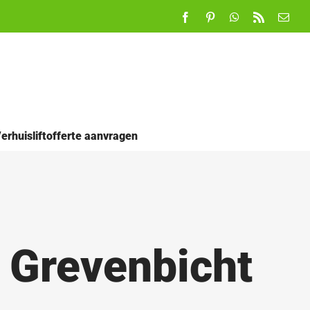
Facebook
Pinterest
WhatsApp
Rss
E-
mail
erhuisliftofferte aanvragen
n Grevenbicht