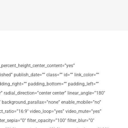
_percent_height_center_content=”yes”
shed” publish_date=”” class=”” id=”” link_color=””
dding_right=”” padding_bottom=”” padding_left=””
” radial_direction=”center center” linear_angle=”180″
” background_parallax=”none” enable_mobile=”no”
t_ratio=”16:9″ video_loop=”yes” video_mute=”yes”
ter_sepia=”0″ filter_opacity=”100″ filter_blur=”0″