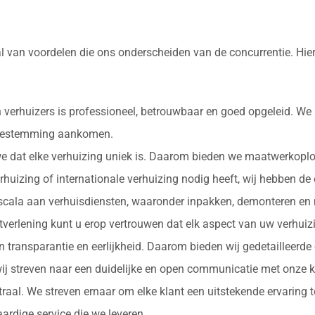
l van voordelen die ons onderscheiden van de concurrentie. Hie
 verhuizers is professioneel, betrouwbaar en goed opgeleid. We
e bestemming aankomen.
 we dat elke verhuizing uniek is. Daarom bieden we maatwerkopl
erhuizing of internationale verhuizing nodig heeft, wij hebben de
d scala aan verhuisdiensten, waaronder inpakken, demonteren en 
nstverlening kunt u erop vertrouwen dat elk aspect van uw verhu
in transparantie en eerlijkheid. Daarom bieden wij gedetailleerde
ij streven naar een duidelijke en open communicatie met onze k
ntraal. We streven ernaar om elke klant een uitstekende ervaring
rdige service die we leveren.