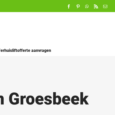
Facebook
Pinterest
WhatsApp
Rss
E-
mail
erhuisliftofferte aanvragen
in Groesbeek