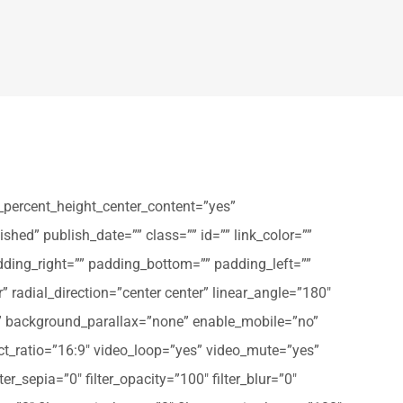
_percent_height_center_content=”yes”
shed” publish_date=”” class=”” id=”” link_color=””
dding_right=”” padding_bottom=”” padding_left=””
” radial_direction=”center center” linear_angle=”180″
” background_parallax=”none” enable_mobile=”no”
t_ratio=”16:9″ video_loop=”yes” video_mute=”yes”
ter_sepia=”0″ filter_opacity=”100″ filter_blur=”0″