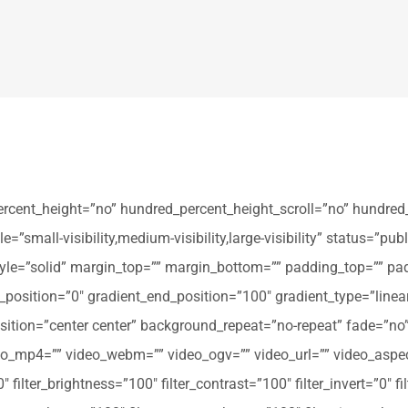
ercent_height=”no” hundred_percent_height_scroll=”no” hundred
all-visibility,medium-visibility,large-visibility” status=”publi
_style=”solid” margin_top=”” margin_bottom=”” padding_top=”” pa
t_position=”0″ gradient_end_position=”100″ gradient_type=”linear
tion=”center center” background_repeat=”no-repeat” fade=”no
_mp4=”” video_webm=”” video_ogv=”” video_url=”” video_aspec
filter_brightness=”100″ filter_contrast=”100″ filter_invert=”0″ fil