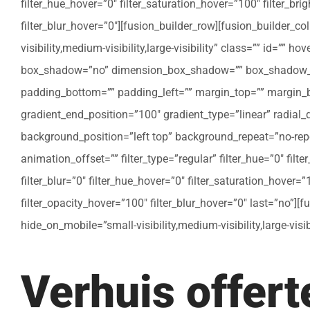
filter_hue_hover=”0″ filter_saturation_hover=”100″ filter_bri
filter_blur_hover=”0″][fusion_builder_row][fusion_builder_c
visibility,medium-visibility,large-visibility” class=”” id=””
box_shadow=”no” dimension_box_shadow=”” box_shadow_bl
padding_bottom=”” padding_left=”” margin_top=”” margin_bo
gradient_end_position=”100″ gradient_type=”linear” radial
background_position=”left top” background_repeat=”no-re
animation_offset=”” filter_type=”regular” filter_hue=”0″ filte
filter_blur=”0″ filter_hue_hover=”0″ filter_saturation_hover=
filter_opacity_hover=”100″ filter_blur_hover=”0″ last=”no”]
hide_on_mobile=”small-visibility,medium-visibility,large-vis
Verhuis offer