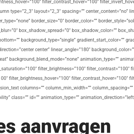
ghtness_hover=”100″ filter_contrast_hover=”100″ filter_invert_hov
olumn type=”2_3″ layout=”2_3″ spacing=”” center_content=”no” li
 hover_type=”none” border_size=”0″ border_color=”” border_style=”s
ur=”0″ box_shadow_spread=”0″ box_shadow_color=”” box_shad
ttom=”” background_type=”single” gradient_start_color=”” gradi
_direction=”center center” linear_angle=”180″ background_colo
peat” background_blend_mode=”none” animation_type=”” animati
r_saturation=”100″ filter_brightness=”100″ filter_contrast=”100″ fil
”100″ filter_brightness_hover=”100″ filter_contrast_hover=”100″ fi
[fusion_text columns=”” column_min_width=”” column_spacing=”” ru
ibility” class=”” id=”” animation_type=”” animation_direction=”l
tes aanvragen