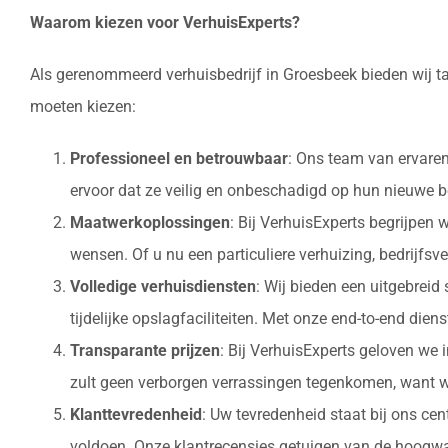
Waarom kiezen voor VerhuisExperts?
Als gerenommeerd verhuisbedrijf in Groesbeek bieden wij ta
moeten kiezen:
Professioneel en betrouwbaar
: Ons team van ervaren
ervoor dat ze veilig en onbeschadigd op hun nieuw
Maatwerkoplossingen
: Bij VerhuisExperts begrijpen
wensen. Of u nu een particuliere verhuizing, bedrijfsv
Volledige verhuisdiensten
: Wij bieden een uitgebrei
tijdelijke opslagfaciliteiten. Met onze end-to-end die
Transparante prijzen
: Bij VerhuisExperts geloven we 
zult geen verborgen verrassingen tegenkomen, want w
Klanttevredenheid
: Uw tevredenheid staat bij ons ce
voldoen. Onze klantrecensies getuigen van de hoogwaa