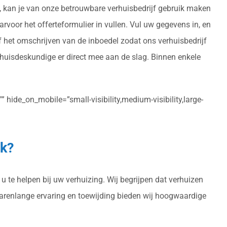
ng, kan je van onze betrouwbare verhuisbedrijf gebruik maken
aarvoor het offerteformulier in vullen. Vul uw gegevens in, en
f het omschrijven van de inboedel zodat ons verhuisbedrijf
huisdeskundige er direct mee aan de slag. Binnen enkele
 hide_on_mobile=”small-visibility,medium-visibility,large-
ek?
 te helpen bij uw verhuizing. Wij begrijpen dat verhuizen
 jarenlange ervaring en toewijding bieden wij hoogwaardige