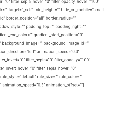
er=”0″ filter_sepia_hover=”0″ filter_opacity_hover=”100″
nk=”” target=”_self” min_height=”” hide_on_mobile=”small-
olid” border_position=”all” border_radius=””
ow_style=”” padding_top=”” padding_right=””
ent_end_color=”” gradient_start_position=”0″
r=”” background_image=”” background_image_id=””
on_direction=”left” animation_speed=”0.3″
ter_invert=”0″ filter_sepia=”0″ filter_opacity=”100″
lter_invert_hover=”0″ filter_sepia_hover=”0″
le_style=”default” rule_size=”” rule_color=””
eft” animation_speed=”0.3″ animation_offset=””]