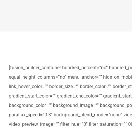
[fusion_builder_container hundred_percent=”no” hundred_p
equal_height_columns=”no” menu_anchor=”” hide_on_mobile=”sm
link_hover_color=”” border_size=”” border_color=”” border
gradient_start_color=”” gradient_end_color=”” gradient_star
background_color=”” background_image=”” background_posi
parallax_speed=”0.3″ background_blend_mode=”none” video
video_preview_image=”” filter_hue=”0″ filter_saturation=”100″ 