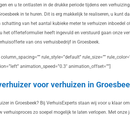
gen en u te ontlasten in de drukke periode tijdens een verhuizi
oesbeek in te huren. Dit is erg makkelijk te realiseren, u kunt d
 schatting van het aantal kubieke meter te verhuizen inboedel o
 het offerteformulier heeft ingevuld en verstuurd gaan onze ver
verhuisofferte van ons verhuisbedrijf in Groesbeek.
olumn_spacing=”” rule_style=”default” rule_size=”” rule_color=””
ction=”left” animation_speed=”0.3″ animation_offset=””]
verhuizer voor verhuizen in Groesbe
zer in Groesbeek? Bij VerhuisExperts staan wij voor u klaar om u
uw verhuisproces zo soepel mogelijk te laten verlopen. Met onze