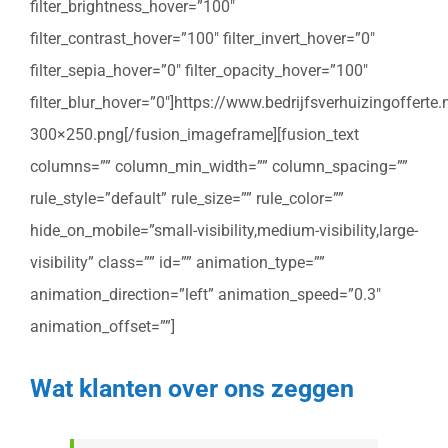
filter_brightness_hover=”100″
filter_contrast_hover=”100″ filter_invert_hover=”0″
filter_sepia_hover=”0″ filter_opacity_hover=”100″
filter_blur_hover=”0″]https://www.bedrijfsverhuizingoffert
300×250.png[/fusion_imageframe][fusion_text
columns=”” column_min_width=”” column_spacing=””
rule_style=”default” rule_size=”” rule_color=””
hide_on_mobile=”small-visibility,medium-visibility,large-
visibility” class=”” id=”” animation_type=””
animation_direction=”left” animation_speed=”0.3″
animation_offset=””]
Wat klanten over ons zeggen