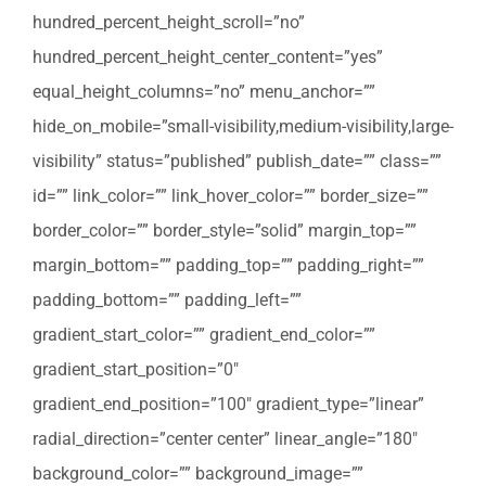
hundred_percent_height_scroll=”no”
hundred_percent_height_center_content=”yes”
equal_height_columns=”no” menu_anchor=””
hide_on_mobile=”small-visibility,medium-visibility,large-
visibility” status=”published” publish_date=”” class=””
id=”” link_color=”” link_hover_color=”” border_size=””
border_color=”” border_style=”solid” margin_top=””
margin_bottom=”” padding_top=”” padding_right=””
padding_bottom=”” padding_left=””
gradient_start_color=”” gradient_end_color=””
gradient_start_position=”0″
gradient_end_position=”100″ gradient_type=”linear”
radial_direction=”center center” linear_angle=”180″
background_color=”” background_image=””