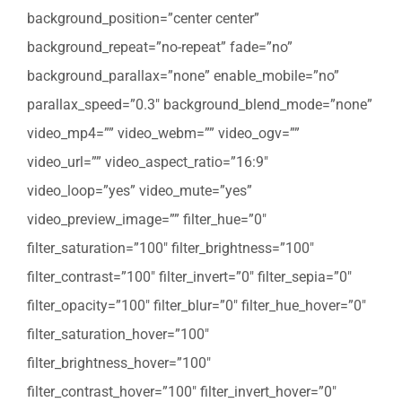
background_position=”center center”
background_repeat=”no-repeat” fade=”no”
background_parallax=”none” enable_mobile=”no”
parallax_speed=”0.3″ background_blend_mode=”none”
video_mp4=”” video_webm=”” video_ogv=””
video_url=”” video_aspect_ratio=”16:9″
video_loop=”yes” video_mute=”yes”
video_preview_image=”” filter_hue=”0″
filter_saturation=”100″ filter_brightness=”100″
filter_contrast=”100″ filter_invert=”0″ filter_sepia=”0″
filter_opacity=”100″ filter_blur=”0″ filter_hue_hover=”0″
filter_saturation_hover=”100″
filter_brightness_hover=”100″
filter_contrast_hover=”100″ filter_invert_hover=”0″