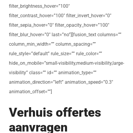
filter_brightness_hover=”100″
filter_contrast_hover=”100″ filter_invert_hover=”0″
filter_sepia_hover=”0″ filter_opacity_hover=”100″
filter_blur_hover=”0″ last=”no”][fusion_text columns=””
column_min_width=”” column_spacing=””
rule_style=”default” rule_size=”” rule_color=””
hide_on_mobile=”small-visibility,medium-visibility,large-
visibility” class=”” id=”” animation_type=””
animation_direction=”left” animation_speed=”0.3″
animation_offset=””]
Verhuis offertes
aanvragen