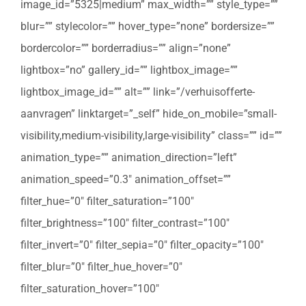
image_id=”5325|medium” max_width=”” style_type=””
blur=”” stylecolor=”” hover_type=”none” bordersize=””
bordercolor=”” borderradius=”” align=”none”
lightbox=”no” gallery_id=”” lightbox_image=””
lightbox_image_id=”” alt=”” link=”/verhuisofferte-
aanvragen” linktarget=”_self” hide_on_mobile=”small-
visibility,medium-visibility,large-visibility” class=”” id=””
animation_type=”” animation_direction=”left”
animation_speed=”0.3″ animation_offset=””
filter_hue=”0″ filter_saturation=”100″
filter_brightness=”100″ filter_contrast=”100″
filter_invert=”0″ filter_sepia=”0″ filter_opacity=”100″
filter_blur=”0″ filter_hue_hover=”0″
filter_saturation_hover=”100″