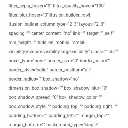
filter_sepia_hover=”0″ filter_opacity_hover=”100″
filter_blur_hover=”0″][fusion_builder_row]
[fusion_builder_column type=”2_3″ layout=”2_3″
spacing=”” center_content=”no” link=”” target=”_self”
min_height=”” hide_on_mobile=”small-
visibility,medium-visibility,large-visibility” class=”” id=””
hover_type=”none” border_size=”0″ border_color=””
border_style=”solid” border_position=”all”
border_radius=”” box_shadow=”no”
dimension_box_shadow=”” box_shadow_blur=”0″
box_shadow_spread=”0″ box_shadow_color=””
box_shadow_style=”” padding_top=”” padding_right=””
padding_bottom=”” padding_left=”” margin_top=””
margin_bottom=”” background_type=”single”