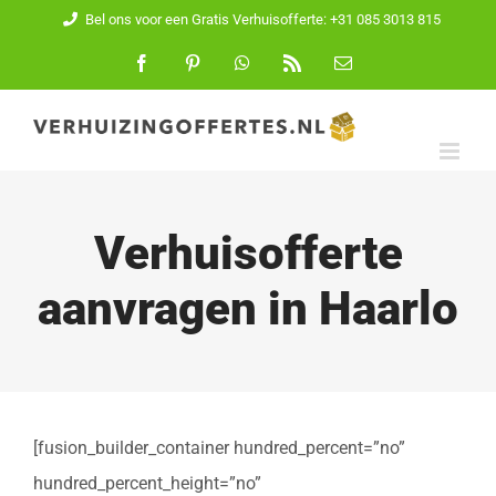
Ga
Bel ons voor een Gratis Verhuisofferte: +31 085 3013 815
naar
Facebook
Pinterest
WhatsApp
Rss
E-
mail
inhoud
Verhuisofferte
aanvragen in Haarlo
[fusion_builder_container hundred_percent=”no”
hundred_percent_height=”no”