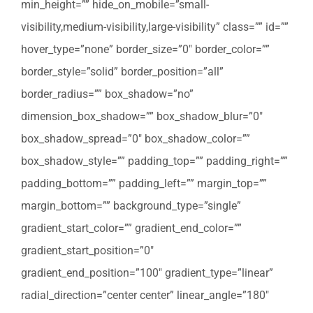
min_height=”” hide_on_mobile=”small-
visibility,medium-visibility,large-visibility” class=”” id=””
hover_type=”none” border_size=”0″ border_color=””
border_style=”solid” border_position=”all”
border_radius=”” box_shadow=”no”
dimension_box_shadow=”” box_shadow_blur=”0″
box_shadow_spread=”0″ box_shadow_color=””
box_shadow_style=”” padding_top=”” padding_right=””
padding_bottom=”” padding_left=”” margin_top=””
margin_bottom=”” background_type=”single”
gradient_start_color=”” gradient_end_color=””
gradient_start_position=”0″
gradient_end_position=”100″ gradient_type=”linear”
radial_direction=”center center” linear_angle=”180″