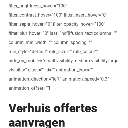
filter_brightness_hover=”100″
filter_contrast_hover=”100″ filter_invert_hover=”0″
filter_sepia_hover=”0″ filter_opacity_hover=”100″
filter_blur_hover=”0″ last=”no”][fusion_text columns=””
column_min_width=”” column_spacing=””
rule_style=”default” rule_size=”” rule_color=””
hide_on_mobile=”small-visibility,medium-visibility,large-
visibility” class=”” id=”” animation_type=””
animation_direction=”left” animation_speed=”0.3″
animation_offset=””]
Verhuis offertes
aanvragen