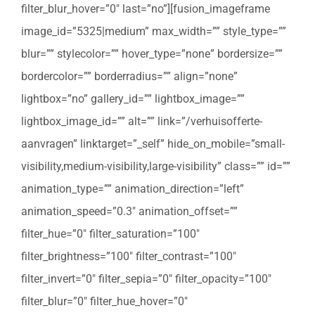
filter_blur_hover=”0″ last=”no”][fusion_imageframe
image_id=”5325|medium” max_width=”” style_type=””
blur=”” stylecolor=”” hover_type=”none” bordersize=””
bordercolor=”” borderradius=”” align=”none”
lightbox=”no” gallery_id=”” lightbox_image=””
lightbox_image_id=”” alt=”” link=”/verhuisofferte-
aanvragen” linktarget=”_self” hide_on_mobile=”small-
visibility,medium-visibility,large-visibility” class=”” id=””
animation_type=”” animation_direction=”left”
animation_speed=”0.3″ animation_offset=””
filter_hue=”0″ filter_saturation=”100″
filter_brightness=”100″ filter_contrast=”100″
filter_invert=”0″ filter_sepia=”0″ filter_opacity=”100″
filter_blur=”0″ filter_hue_hover=”0″