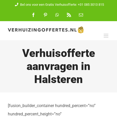
Ga
Bel ons voor een Gratis Verhuisofferte: +31 085 3013 815
naar
Facebook
Pinterest
WhatsApp
Rss
E-
mail
inhoud
Verhuisofferte
aanvragen in
Halsteren
[fusion_builder_container hundred_percent=”no”
hundred_percent_height=”no”