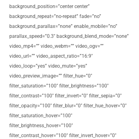
background_position=”center center”
background_repeat=”no-repeat” fade=”no”
background_parallax=”none” enable_mobile=”no”
parallax_speed=”0.3″ background_blend_mode=”none”
video_mp4=”” video_webm=”” video_ogv=””
video_url=”” video_aspect_ratio=”16:9″
video_loop=”yes” video_mute=”yes”
video_preview_image=”” filter_hue=”0″
filter_saturation=”100″ filter_brightness=”100″
filter_contrast=”100″ filter_invert=”0″ filter_sepia=”0″
filter_opacity=”100″ filter_blur=”0″ filter_hue_hover=”0″
filter_saturation_hover=”100″
filter_brightness_hover=”100″
filter_contrast_hover=”100″ filter_invert_hover=”0″