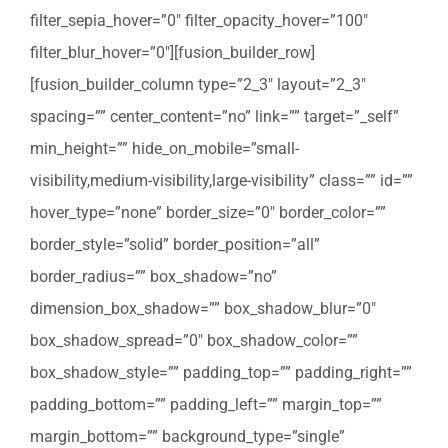
filter_sepia_hover=”0″ filter_opacity_hover=”100″
filter_blur_hover=”0″][fusion_builder_row]
[fusion_builder_column type=”2_3″ layout=”2_3″
spacing=”” center_content=”no” link=”” target=”_self”
min_height=”” hide_on_mobile=”small-
visibility,medium-visibility,large-visibility” class=”” id=””
hover_type=”none” border_size=”0″ border_color=””
border_style=”solid” border_position=”all”
border_radius=”” box_shadow=”no”
dimension_box_shadow=”” box_shadow_blur=”0″
box_shadow_spread=”0″ box_shadow_color=””
box_shadow_style=”” padding_top=”” padding_right=””
padding_bottom=”” padding_left=”” margin_top=””
margin_bottom=”” background_type=”single”