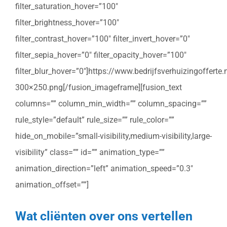
filter_saturation_hover=”100″
filter_brightness_hover=”100″
filter_contrast_hover=”100″ filter_invert_hover=”0″
filter_sepia_hover=”0″ filter_opacity_hover=”100″
filter_blur_hover=”0″]https://www.bedrijfsverhuizingoffert
300×250.png[/fusion_imageframe][fusion_text
columns=”” column_min_width=”” column_spacing=””
rule_style=”default” rule_size=”” rule_color=””
hide_on_mobile=”small-visibility,medium-visibility,large-
visibility” class=”” id=”” animation_type=””
animation_direction=”left” animation_speed=”0.3″
animation_offset=””]
Wat cliënten over ons vertellen