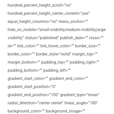
hundred_percent_height_scroll=”no”
hundred_percent_height_center_content=”yes”
equal_height_columns=”no” menu_anchor=””
hide_on_mobile=”small-visibility,medium-visibility,large-
visibility” status=”published” publish_date=”” class=””
id=”” link_color=”” link_hover_color=”” border_size=””
border_color=”” border_style=”solid” margin_top=””
margin_bottom=”” padding_top=”” padding_right=””
padding_bottom=”” padding_left=””
gradient_start_color=”” gradient_end_color=””
gradient_start_position=”0″
gradient_end_position=”100″ gradient_type=”linear”
radial_direction=”center center” linear_angle=”180″
background_color=”” background_image=””