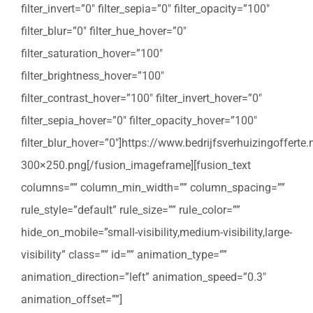
filter_invert=”0″ filter_sepia=”0″ filter_opacity=”100″
filter_blur=”0″ filter_hue_hover=”0″
filter_saturation_hover=”100″
filter_brightness_hover=”100″
filter_contrast_hover=”100″ filter_invert_hover=”0″
filter_sepia_hover=”0″ filter_opacity_hover=”100″
filter_blur_hover=”0″]https://www.bedrijfsverhuizingoffert
300×250.png[/fusion_imageframe][fusion_text
columns=”” column_min_width=”” column_spacing=””
rule_style=”default” rule_size=”” rule_color=””
hide_on_mobile=”small-visibility,medium-visibility,large-
visibility” class=”” id=”” animation_type=””
animation_direction=”left” animation_speed=”0.3″
animation_offset=””]