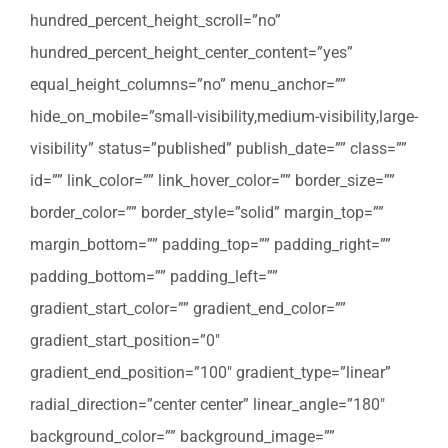
hundred_percent_height_scroll=”no”
hundred_percent_height_center_content=”yes”
equal_height_columns=”no” menu_anchor=””
hide_on_mobile=”small-visibility,medium-visibility,large-
visibility” status=”published” publish_date=”” class=””
id=”” link_color=”” link_hover_color=”” border_size=””
border_color=”” border_style=”solid” margin_top=””
margin_bottom=”” padding_top=”” padding_right=””
padding_bottom=”” padding_left=””
gradient_start_color=”” gradient_end_color=””
gradient_start_position=”0″
gradient_end_position=”100″ gradient_type=”linear”
radial_direction=”center center” linear_angle=”180″
background_color=”” background_image=””