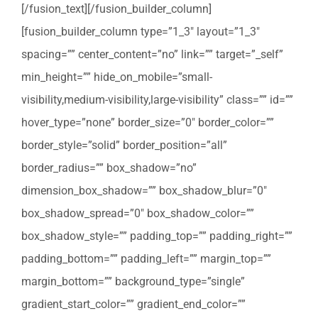
[/fusion_text][/fusion_builder_column]
[fusion_builder_column type=”1_3″ layout=”1_3″
spacing=”” center_content=”no” link=”” target=”_self”
min_height=”” hide_on_mobile=”small-
visibility,medium-visibility,large-visibility” class=”” id=””
hover_type=”none” border_size=”0″ border_color=””
border_style=”solid” border_position=”all”
border_radius=”” box_shadow=”no”
dimension_box_shadow=”” box_shadow_blur=”0″
box_shadow_spread=”0″ box_shadow_color=””
box_shadow_style=”” padding_top=”” padding_right=””
padding_bottom=”” padding_left=”” margin_top=””
margin_bottom=”” background_type=”single”
gradient_start_color=”” gradient_end_color=””