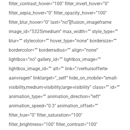
filter_contrast_hover=”100″ filter_invert_hover=”0″
filter_sepia_hover=”0″ filter_opacity_hover=”100″
filter_blur_hover=”0″ last=”no”][fusion_imageframe
image_id=”5325|medium” max_width=”” style_type=””
blur=”” stylecolor=”” hover_type=”none” bordersize=””
bordercolor=”” borderradius=”” align=”none”
lightbox=”no” gallery_id=”” lightbox_image=””
lightbox_image_id=”” alt=”” link=”/verhuisofferte-
aanvragen” linktarget=”_self” hide_on_mobile=”small-
visibility,medium-visibility,large-visibility” class=”” id=””
animation_type=”” animation_direction=”left”
animation_speed=”0.3″ animation_offset=””
filter_hue=”0″ filter_saturation=”100″
filter_brightness=”100″ filter_contrast=”100″