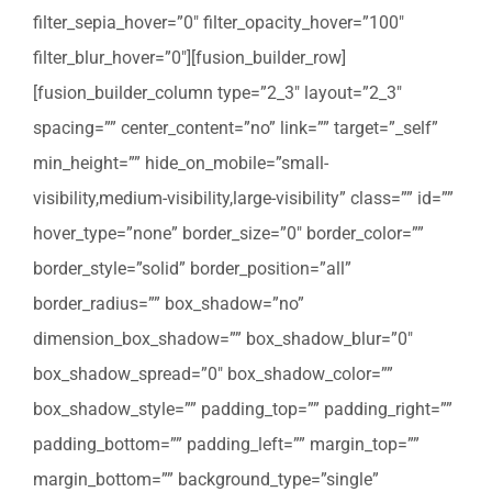
filter_sepia_hover=”0″ filter_opacity_hover=”100″
filter_blur_hover=”0″][fusion_builder_row]
[fusion_builder_column type=”2_3″ layout=”2_3″
spacing=”” center_content=”no” link=”” target=”_self”
min_height=”” hide_on_mobile=”small-
visibility,medium-visibility,large-visibility” class=”” id=””
hover_type=”none” border_size=”0″ border_color=””
border_style=”solid” border_position=”all”
border_radius=”” box_shadow=”no”
dimension_box_shadow=”” box_shadow_blur=”0″
box_shadow_spread=”0″ box_shadow_color=””
box_shadow_style=”” padding_top=”” padding_right=””
padding_bottom=”” padding_left=”” margin_top=””
margin_bottom=”” background_type=”single”