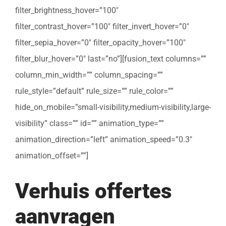
filter_brightness_hover=”100″
filter_contrast_hover=”100″ filter_invert_hover=”0″
filter_sepia_hover=”0″ filter_opacity_hover=”100″
filter_blur_hover=”0″ last=”no”][fusion_text columns=””
column_min_width=”” column_spacing=””
rule_style=”default” rule_size=”” rule_color=””
hide_on_mobile=”small-visibility,medium-visibility,large-
visibility” class=”” id=”” animation_type=””
animation_direction=”left” animation_speed=”0.3″
animation_offset=””]
Verhuis offertes
aanvragen