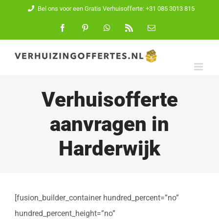
Ga
Bel ons voor een Gratis Verhuisofferte: +31 085 3013 815
naar
Facebook
Pinterest
WhatsApp
Rss
E-
mail
inhoud
Verhuisofferte
aanvragen in
Harderwijk
[fusion_builder_container hundred_percent=”no”
hundred_percent_height=”no”