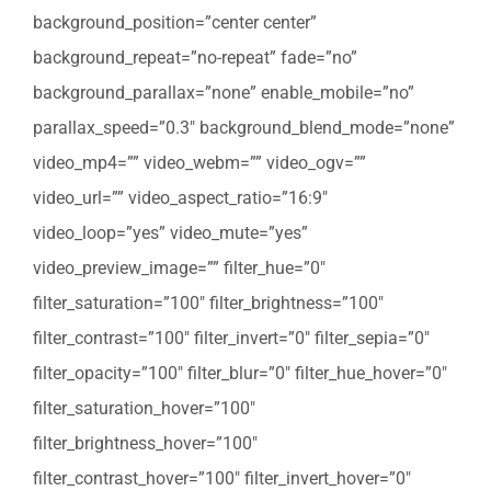
background_position=”center center”
background_repeat=”no-repeat” fade=”no”
background_parallax=”none” enable_mobile=”no”
parallax_speed=”0.3″ background_blend_mode=”none”
video_mp4=”” video_webm=”” video_ogv=””
video_url=”” video_aspect_ratio=”16:9″
video_loop=”yes” video_mute=”yes”
video_preview_image=”” filter_hue=”0″
filter_saturation=”100″ filter_brightness=”100″
filter_contrast=”100″ filter_invert=”0″ filter_sepia=”0″
filter_opacity=”100″ filter_blur=”0″ filter_hue_hover=”0″
filter_saturation_hover=”100″
filter_brightness_hover=”100″
filter_contrast_hover=”100″ filter_invert_hover=”0″