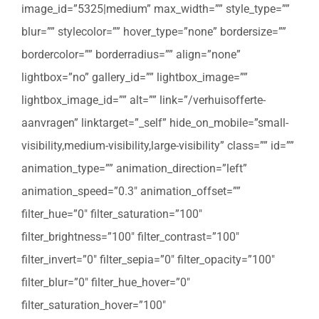
image_id=”5325|medium” max_width=”” style_type=””
blur=”” stylecolor=”” hover_type=”none” bordersize=””
bordercolor=”” borderradius=”” align=”none”
lightbox=”no” gallery_id=”” lightbox_image=””
lightbox_image_id=”” alt=”” link=”/verhuisofferte-
aanvragen” linktarget=”_self” hide_on_mobile=”small-
visibility,medium-visibility,large-visibility” class=”” id=””
animation_type=”” animation_direction=”left”
animation_speed=”0.3″ animation_offset=””
filter_hue=”0″ filter_saturation=”100″
filter_brightness=”100″ filter_contrast=”100″
filter_invert=”0″ filter_sepia=”0″ filter_opacity=”100″
filter_blur=”0″ filter_hue_hover=”0″
filter_saturation_hover=”100″