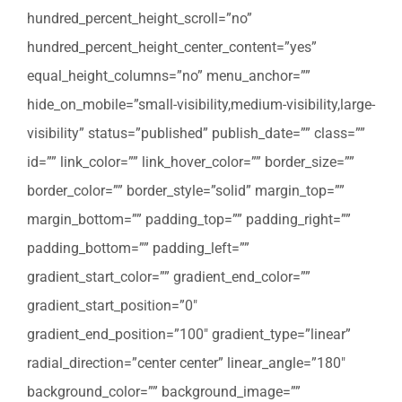
hundred_percent_height_scroll=”no”
hundred_percent_height_center_content=”yes”
equal_height_columns=”no” menu_anchor=””
hide_on_mobile=”small-visibility,medium-visibility,large-
visibility” status=”published” publish_date=”” class=””
id=”” link_color=”” link_hover_color=”” border_size=””
border_color=”” border_style=”solid” margin_top=””
margin_bottom=”” padding_top=”” padding_right=””
padding_bottom=”” padding_left=””
gradient_start_color=”” gradient_end_color=””
gradient_start_position=”0″
gradient_end_position=”100″ gradient_type=”linear”
radial_direction=”center center” linear_angle=”180″
background_color=”” background_image=””