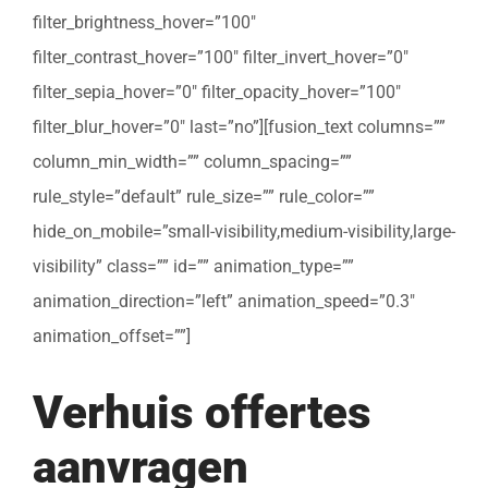
filter_brightness_hover=”100″
filter_contrast_hover=”100″ filter_invert_hover=”0″
filter_sepia_hover=”0″ filter_opacity_hover=”100″
filter_blur_hover=”0″ last=”no”][fusion_text columns=””
column_min_width=”” column_spacing=””
rule_style=”default” rule_size=”” rule_color=””
hide_on_mobile=”small-visibility,medium-visibility,large-
visibility” class=”” id=”” animation_type=””
animation_direction=”left” animation_speed=”0.3″
animation_offset=””]
Verhuis offertes
aanvragen