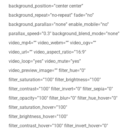
background_position=”center center”
background_repeat=”no-repeat” fade=”no”
background_parallax=”none” enable_mobile=”no”
parallax_speed=”0.3″ background_blend_mode=”none”
video_mp4=”” video_webm=”” video_ogv=””
video_url=”” video_aspect_ratio=”16:9″
video_loop=”yes” video_mute=”yes”
video_preview_image=”” filter_hue=”0″
filter_saturation=”100″ filter_brightness=”100″
filter_contrast=”100″ filter_invert=”0″ filter_sepia=”0″
filter_opacity=”100″ filter_blur=”0″ filter_hue_hover=”0″
filter_saturation_hover=”100″
filter_brightness_hover=”100″
filter_contrast_hover=”100″ filter_invert_hover=”0″