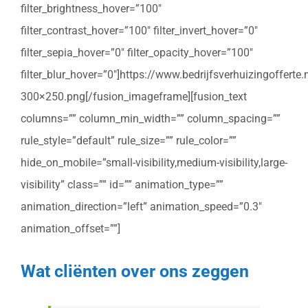
filter_brightness_hover=”100″
filter_contrast_hover=”100″ filter_invert_hover=”0″
filter_sepia_hover=”0″ filter_opacity_hover=”100″
filter_blur_hover=”0″]https://www.bedrijfsverhuizingoffert
300×250.png[/fusion_imageframe][fusion_text
columns=”” column_min_width=”” column_spacing=””
rule_style=”default” rule_size=”” rule_color=””
hide_on_mobile=”small-visibility,medium-visibility,large-
visibility” class=”” id=”” animation_type=””
animation_direction=”left” animation_speed=”0.3″
animation_offset=””]
Wat cliënten over ons zeggen