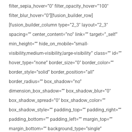
filter_sepia_hover=”0″ filter_opacity_hover=”100″
filter_blur_hover=”0″][fusion_builder_row]
[fusion_builder_column type=”2_3″ layout=”2_3″
spacing=”” center_content=”no” link=”” target=”_self”
min_height=”” hide_on_mobile=”small-
visibility,medium-visibility,large-visibility” class=”” id=””
hover_type=”none” border_size=”0″ border_color=””
border_style=”solid” border_position=”all”
border_radius=”” box_shadow=”no”
dimension_box_shadow=”” box_shadow_blur=”0″
box_shadow_spread=”0″ box_shadow_color=””
box_shadow_style=”” padding_top=”” padding_right=””
padding_bottom=”” padding_left=”” margin_top=””
margin_bottom=”” background_type=”single”