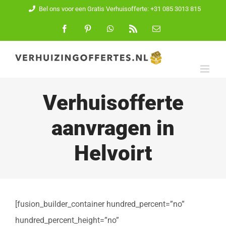
Ga
Bel ons voor een Gratis Verhuisofferte: +31 085 3013 815
naar
Facebook
Pinterest
WhatsApp
Rss
E-
mail
inhoud
Verhuisofferte
aanvragen in
Helvoirt
[fusion_builder_container hundred_percent=”no”
hundred_percent_height=”no”