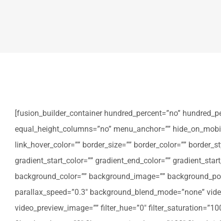
[fusion_builder_container hundred_percent=”no” hundred_p
equal_height_columns=”no” menu_anchor=”” hide_on_mobile=”sm
link_hover_color=”” border_size=”” border_color=”” border
gradient_start_color=”” gradient_end_color=”” gradient_star
background_color=”” background_image=”” background_posi
parallax_speed=”0.3″ background_blend_mode=”none” video
video_preview_image=”” filter_hue=”0″ filter_saturation=”100″ 