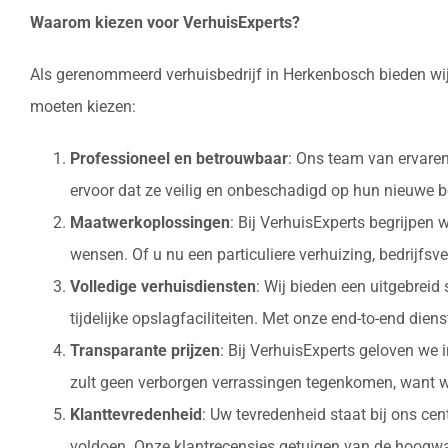
Waarom kiezen voor VerhuisExperts?
Als gerenommeerd verhuisbedrijf in Herkenbosch bieden wij
moeten kiezen:
Professioneel en betrouwbaar
: Ons team van ervaren
ervoor dat ze veilig en onbeschadigd op hun nieuw
Maatwerkoplossingen
: Bij VerhuisExperts begrijpen
wensen. Of u nu een particuliere verhuizing, bedrijfsv
Volledige verhuisdiensten
: Wij bieden een uitgebrei
tijdelijke opslagfaciliteiten. Met onze end-to-end die
Transparante prijzen
: Bij VerhuisExperts geloven we 
zult geen verborgen verrassingen tegenkomen, want w
Klanttevredenheid
: Uw tevredenheid staat bij ons ce
voldoen. Onze klantrecensies getuigen van de hoogwaa