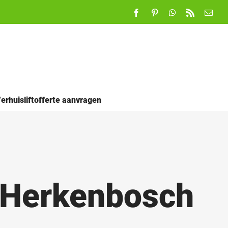
Facebook
Pinterest
WhatsApp
Rss
E-
mail
erhuisliftofferte aanvragen
n Herkenbosch