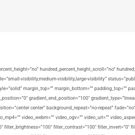
ercent_height=”no” hundred_percent_height_scroll=”no” hundred
all-visibility,medium-visibility,large-visibility” status=”publi
_style=”solid” margin_top=”” margin_bottom=”” padding_top=”” pa
t_position=”0″ gradient_end_position=”100″ gradient_type=”linear
tion=”center center” background_repeat=”no-repeat” fade=”no
_mp4=”” video_webm=”” video_ogv=”” video_url=”” video_aspec
filter_brightness=”100″ filter_contrast=”100″ filter_invert=”0″ fil