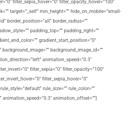
er=”0″ filter_sepia_hover=”0″ filter_opacity_hover=”100″
nk=”” target=”_self” min_height=”” hide_on_mobile=”small-
olid” border_position=”all” border_radius=””
ow_style=”” padding_top=”” padding_right=””
ent_end_color=”” gradient_start_position=”0″
r=”” background_image=”” background_image_id=””
on_direction=”left” animation_speed=”0.3″
ter_invert=”0″ filter_sepia=”0″ filter_opacity=”100″
lter_invert_hover=”0″ filter_sepia_hover=”0″
le_style=”default” rule_size=”” rule_color=””
eft” animation_speed=”0.3″ animation_offset=””]