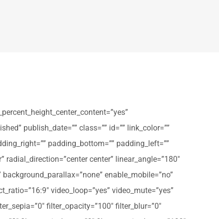
_percent_height_center_content=”yes”
shed” publish_date=”” class=”” id=”” link_color=””
dding_right=”” padding_bottom=”” padding_left=””
” radial_direction=”center center” linear_angle=”180″
” background_parallax=”none” enable_mobile=”no”
t_ratio=”16:9″ video_loop=”yes” video_mute=”yes”
ter_sepia=”0″ filter_opacity=”100″ filter_blur=”0″