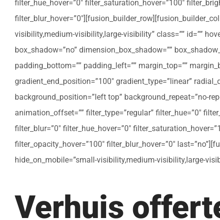
filter_hue_hover=”0″ filter_saturation_hover=”100″ filter_bri
filter_blur_hover=”0″][fusion_builder_row][fusion_builder_c
visibility,medium-visibility,large-visibility” class=”” id=””
box_shadow=”no” dimension_box_shadow=”” box_shadow_bl
padding_bottom=”” padding_left=”” margin_top=”” margin_bo
gradient_end_position=”100″ gradient_type=”linear” radial
background_position=”left top” background_repeat=”no-re
animation_offset=”” filter_type=”regular” filter_hue=”0″ filte
filter_blur=”0″ filter_hue_hover=”0″ filter_saturation_hover=
filter_opacity_hover=”100″ filter_blur_hover=”0″ last=”no”]
hide_on_mobile=”small-visibility,medium-visibility,large-vis
Verhuis offer