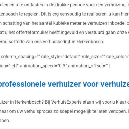
elen en u te ontlasten in de drukke periode voor een verhuizing,
nbosch te regelen. Dit is erg eenvoudig te realiseren, u kan hier
n schatting van het aantal kubieke meter te verhuizen inboedel 
 u het offerteformulier heeft ingevuld en verstuurd gaan onze 
verhuisofferte van ons verhuisbedrijf in Herkenbosch.
olumn_spacing=”” rule_style=”default” rule_size=”” rule_color=””
ction=”left” animation_speed=”0.3″ animation_offset=””]
professionele verhuizer voor verhui
zer in Herkenbosch? Bij VerhuisExperts staan wij voor u klaar o
rnaar om uw verhuisproces zo soepel mogelijk te laten verlopen.
doen.