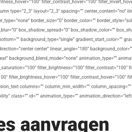
ghtness_hover=”100″ filter_contrast_hover=”100″ filter_invert_hov
olumn type=”2_3″ layout=”2_3″ spacing=”” center_content=”no” li
 hover_type=”none” border_size=”0″ border_color=”” border_style=”s
ur=”0″ box_shadow_spread=”0″ box_shadow_color=”” box_shad
ttom=”” background_type=”single” gradient_start_color=”” gradi
_direction=”center center” linear_angle=”180″ background_colo
peat” background_blend_mode=”none” animation_type=”” animati
r_saturation=”100″ filter_brightness=”100″ filter_contrast=”100″ fil
”100″ filter_brightness_hover=”100″ filter_contrast_hover=”100″ fi
[fusion_text columns=”” column_min_width=”” column_spacing=”” ru
ibility” class=”” id=”” animation_type=”” animation_direction=”l
tes aanvragen