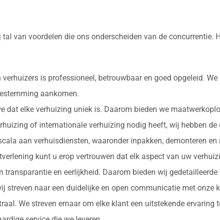
 tal van voordelen die ons onderscheiden van de concurrentie. 
 verhuizers is professioneel, betrouwbaar en goed opgeleid. We
e bestemming aankomen.
 we dat elke verhuizing uniek is. Daarom bieden we maatwerkopl
erhuizing of internationale verhuizing nodig heeft, wij hebben de
d scala aan verhuisdiensten, waaronder inpakken, demonteren en 
nstverlening kunt u erop vertrouwen dat elk aspect van uw verhu
in transparantie en eerlijkheid. Daarom bieden wij gedetailleerde
ij streven naar een duidelijke en open communicatie met onze k
ntraal. We streven ernaar om elke klant een uitstekende ervaring
rdige service die we leveren.