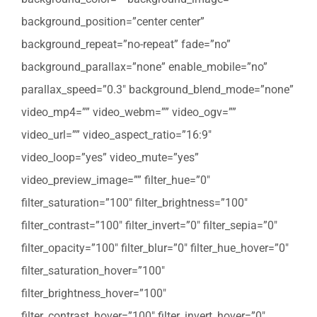
background_position=”center center”
background_repeat=”no-repeat” fade=”no”
background_parallax=”none” enable_mobile=”no”
parallax_speed=”0.3″ background_blend_mode=”none”
video_mp4=”” video_webm=”” video_ogv=””
video_url=”” video_aspect_ratio=”16:9″
video_loop=”yes” video_mute=”yes”
video_preview_image=”” filter_hue=”0″
filter_saturation=”100″ filter_brightness=”100″
filter_contrast=”100″ filter_invert=”0″ filter_sepia=”0″
filter_opacity=”100″ filter_blur=”0″ filter_hue_hover=”0″
filter_saturation_hover=”100″
filter_brightness_hover=”100″
filter_contrast_hover=”100″ filter_invert_hover=”0″