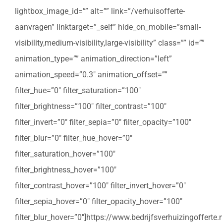
lightbox_image_id=”” alt=”” link=”/verhuisofferte-
aanvragen” linktarget=”_self” hide_on_mobile=”small-
visibility,medium-visibility,large-visibility” class=”” id=””
animation_type=”” animation_direction=”left”
animation_speed=”0.3″ animation_offset=””
filter_hue=”0″ filter_saturation=”100″
filter_brightness=”100″ filter_contrast=”100″
filter_invert=”0″ filter_sepia=”0″ filter_opacity=”100″
filter_blur=”0″ filter_hue_hover=”0″
filter_saturation_hover=”100″
filter_brightness_hover=”100″
filter_contrast_hover=”100″ filter_invert_hover=”0″
filter_sepia_hover=”0″ filter_opacity_hover=”100″
filter_blur_hover=”0″]https://www.bedrijfsverhuizingoffert