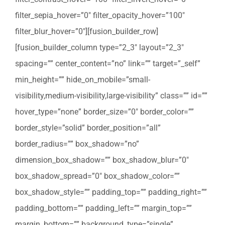
filter_sepia_hover=”0″ filter_opacity_hover=”100″
filter_blur_hover=”0″][fusion_builder_row]
[fusion_builder_column type=”2_3″ layout=”2_3″
spacing=”” center_content=”no” link=”” target=”_self”
min_height=”” hide_on_mobile=”small-
visibility,medium-visibility,large-visibility” class=”” id=””
hover_type=”none” border_size=”0″ border_color=””
border_style=”solid” border_position=”all”
border_radius=”” box_shadow=”no”
dimension_box_shadow=”” box_shadow_blur=”0″
box_shadow_spread=”0″ box_shadow_color=””
box_shadow_style=”” padding_top=”” padding_right=””
padding_bottom=”” padding_left=”” margin_top=””
margin_bottom=”” background_type=”single”