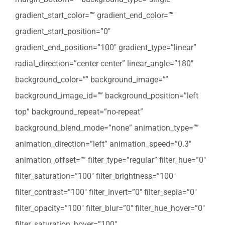
gradient_start_color=”” gradient_end_color=””
gradient_start_position=”0″
gradient_end_position=”100″ gradient_type=”linear”
radial_direction=”center center” linear_angle=”180″
background_color=”” background_image=””
background_image_id=”” background_position=”left
top” background_repeat=”no-repeat”
background_blend_mode=”none” animation_type=””
animation_direction=”left” animation_speed=”0.3″
animation_offset=”” filter_type=”regular” filter_hue=”0″
filter_saturation=”100″ filter_brightness=”100″
filter_contrast=”100″ filter_invert=”0″ filter_sepia=”0″
filter_opacity=”100″ filter_blur=”0″ filter_hue_hover=”0″
filter_saturation_hover=”100″