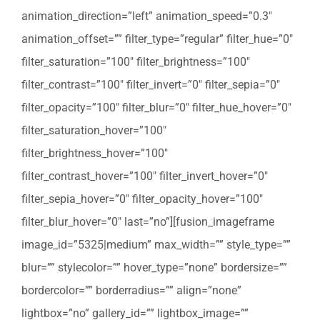
animation_direction=”left” animation_speed=”0.3″
animation_offset=”” filter_type=”regular” filter_hue=”0″
filter_saturation=”100″ filter_brightness=”100″
filter_contrast=”100″ filter_invert=”0″ filter_sepia=”0″
filter_opacity=”100″ filter_blur=”0″ filter_hue_hover=”0″
filter_saturation_hover=”100″
filter_brightness_hover=”100″
filter_contrast_hover=”100″ filter_invert_hover=”0″
filter_sepia_hover=”0″ filter_opacity_hover=”100″
filter_blur_hover=”0″ last=”no”][fusion_imageframe
image_id=”5325|medium” max_width=”” style_type=””
blur=”” stylecolor=”” hover_type=”none” bordersize=””
bordercolor=”” borderradius=”” align=”none”
lightbox=”no” gallery_id=”” lightbox_image=””