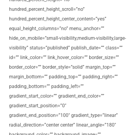
hundred_percent_height_scroll=”no”
hundred_percent_height_center_content=”yes”
equal_height_columns=”no” menu_anchor=””
hide_on_mobile=”small-visibility,medium-visibility,large-
visibility” status=”published” publish_date=”” class=””
id=”” link_color=”” link_hover_color=”” border_size=””
border_color=”” border_style=”solid” margin_top=””
margin_bottom=”” padding_top=”” padding_right=””
padding_bottom=”” padding_left=””
gradient_start_color=”” gradient_end_color=””
gradient_start_position=”0″
gradient_end_position=”100″ gradient_type=”linear”
radial_direction=”center center” linear_angle=”180″
background_color=”” background_image=””