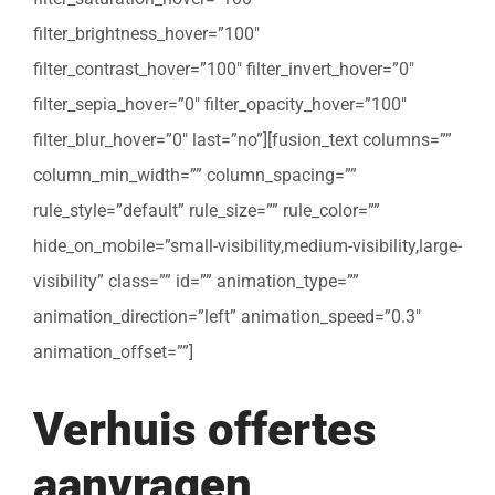
filter_brightness_hover=”100″
filter_contrast_hover=”100″ filter_invert_hover=”0″
filter_sepia_hover=”0″ filter_opacity_hover=”100″
filter_blur_hover=”0″ last=”no”][fusion_text columns=””
column_min_width=”” column_spacing=””
rule_style=”default” rule_size=”” rule_color=””
hide_on_mobile=”small-visibility,medium-visibility,large-
visibility” class=”” id=”” animation_type=””
animation_direction=”left” animation_speed=”0.3″
animation_offset=””]
Verhuis offertes
aanvragen