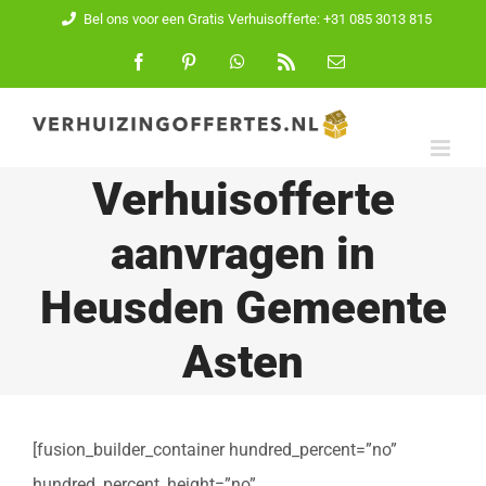
Ga
Bel ons voor een Gratis Verhuisofferte: +31 085 3013 815
naar
Facebook
Pinterest
WhatsApp
Rss
E-
mail
inhoud
Verhuisofferte
aanvragen in
Heusden Gemeente
Asten
[fusion_builder_container hundred_percent=”no”
hundred_percent_height=”no”