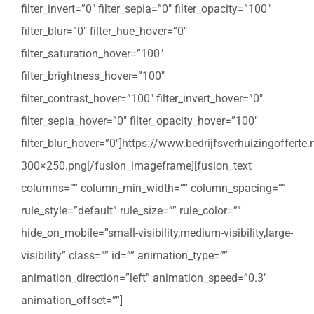
filter_invert=”0″ filter_sepia=”0″ filter_opacity=”100″
filter_blur=”0″ filter_hue_hover=”0″
filter_saturation_hover=”100″
filter_brightness_hover=”100″
filter_contrast_hover=”100″ filter_invert_hover=”0″
filter_sepia_hover=”0″ filter_opacity_hover=”100″
filter_blur_hover=”0″]https://www.bedrijfsverhuizingoffert
300×250.png[/fusion_imageframe][fusion_text
columns=”” column_min_width=”” column_spacing=””
rule_style=”default” rule_size=”” rule_color=””
hide_on_mobile=”small-visibility,medium-visibility,large-
visibility” class=”” id=”” animation_type=””
animation_direction=”left” animation_speed=”0.3″
animation_offset=””]