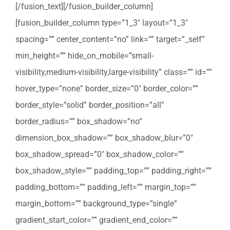
[/fusion_text][/fusion_builder_column]
[fusion_builder_column type=”1_3″ layout=”1_3″
spacing=”” center_content=”no” link=”” target=”_self”
min_height=”” hide_on_mobile=”small-
visibility,medium-visibility,large-visibility” class=”” id=””
hover_type=”none” border_size=”0″ border_color=””
border_style=”solid” border_position=”all”
border_radius=”” box_shadow=”no”
dimension_box_shadow=”” box_shadow_blur=”0″
box_shadow_spread=”0″ box_shadow_color=””
box_shadow_style=”” padding_top=”” padding_right=””
padding_bottom=”” padding_left=”” margin_top=””
margin_bottom=”” background_type=”single”
gradient_start_color=”” gradient_end_color=””