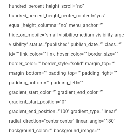
hundred_percent_height_scroll=”no”
hundred_percent_height_center_content=”yes”
equal_height_columns=”no” menu_anchor=””
hide_on_mobile=”small-visibility,medium-visibility,large-
visibility” status=”published” publish_date=”” class=””
id=”” link_color=”” link_hover_color=”” border_size=””
border_color=”” border_style=”solid” margin_top=””
margin_bottom=”” padding_top=”” padding_right=””
padding_bottom=”” padding_left=””
gradient_start_color=”” gradient_end_color=””
gradient_start_position=”0″
gradient_end_position=”100″ gradient_type=”linear”
radial_direction=”center center” linear_angle=”180″
background_color=”” background_image=””