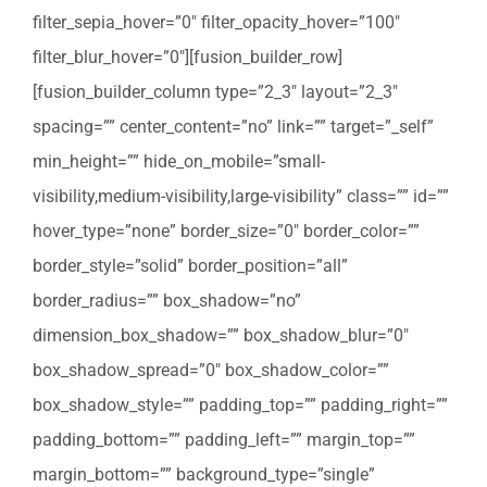
filter_sepia_hover=”0″ filter_opacity_hover=”100″
filter_blur_hover=”0″][fusion_builder_row]
[fusion_builder_column type=”2_3″ layout=”2_3″
spacing=”” center_content=”no” link=”” target=”_self”
min_height=”” hide_on_mobile=”small-
visibility,medium-visibility,large-visibility” class=”” id=””
hover_type=”none” border_size=”0″ border_color=””
border_style=”solid” border_position=”all”
border_radius=”” box_shadow=”no”
dimension_box_shadow=”” box_shadow_blur=”0″
box_shadow_spread=”0″ box_shadow_color=””
box_shadow_style=”” padding_top=”” padding_right=””
padding_bottom=”” padding_left=”” margin_top=””
margin_bottom=”” background_type=”single”