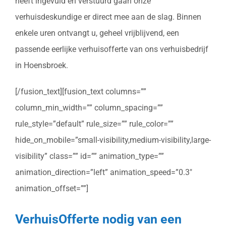
heeft ingevuld en verstuurd gaan onze
verhuisdeskundige er direct mee aan de slag. Binnen
enkele uren ontvangt u, geheel vrijblijvend, een
passende eerlijke verhuisofferte van ons verhuisbedrijf
in Hoensbroek.
[/fusion_text][fusion_text columns=””
column_min_width=”” column_spacing=””
rule_style=”default” rule_size=”” rule_color=””
hide_on_mobile=”small-visibility,medium-visibility,large-
visibility” class=”” id=”” animation_type=””
animation_direction=”left” animation_speed=”0.3″
animation_offset=””]
VerhuisOfferte nodig van een