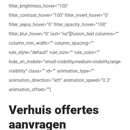
filter_brightness_hover=”100″
filter_contrast_hover=”100″ filter_invert_hover=”0″
filter_sepia_hover=”0″ filter_opacity_hover=”100″
filter_blur_hover=”0″ last=”no”][fusion_text columns=””
column_min_width=”” column_spacing=””
rule_style=”default” rule_size=”” rule_color=””
hide_on_mobile=”small-visibility,medium-visibility,large-
visibility” class=”” id=”” animation_type=””
animation_direction=”left” animation_speed=”0.3″
animation_offset=””]
Verhuis offertes
aanvragen