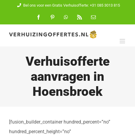
Ga
Bel ons voor een Gratis Verhuisofferte: +31 085 3013 815
naar
Facebook
Pinterest
WhatsApp
Rss
E-
mail
inhoud
Verhuisofferte
aanvragen in
Hoensbroek
[fusion_builder_container hundred_percent=”no”
hundred_percent_height=”no”