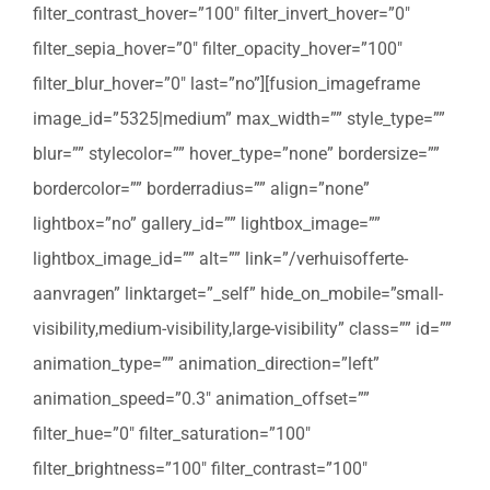
filter_contrast_hover=”100″ filter_invert_hover=”0″
filter_sepia_hover=”0″ filter_opacity_hover=”100″
filter_blur_hover=”0″ last=”no”][fusion_imageframe
image_id=”5325|medium” max_width=”” style_type=””
blur=”” stylecolor=”” hover_type=”none” bordersize=””
bordercolor=”” borderradius=”” align=”none”
lightbox=”no” gallery_id=”” lightbox_image=””
lightbox_image_id=”” alt=”” link=”/verhuisofferte-
aanvragen” linktarget=”_self” hide_on_mobile=”small-
visibility,medium-visibility,large-visibility” class=”” id=””
animation_type=”” animation_direction=”left”
animation_speed=”0.3″ animation_offset=””
filter_hue=”0″ filter_saturation=”100″
filter_brightness=”100″ filter_contrast=”100″