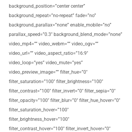
background_position=”center center”
background_repeat=”no-repeat” fade=”no”
background_parallax=”none” enable_mobile=”no”
parallax_speed=”0.3″ background_blend_mode=”none”
video_mp4=”” video_webm=”” video_ogv=””
video_url=”” video_aspect_ratio=”16:9″
video_loop=”yes” video_mute=”yes”
video_preview_image=”” filter_hue=”0″
filter_saturation=”100″ filter_brightness=”100″
filter_contrast=”100″ filter_invert=”0″ filter_sepia=”0″
filter_opacity=”100″ filter_blur=”0″ filter_hue_hover=”0″
filter_saturation_hover=”100″
filter_brightness_hover=”100″
filter_contrast_hover=”100″ filter_invert_hover=”0″