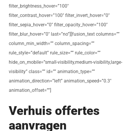
filter_brightness_hover=”100″
filter_contrast_hover=”100″ filter_invert_hover=”0″
filter_sepia_hover=”0″ filter_opacity_hover=”100″
filter_blur_hover=”0″ last=”no”][fusion_text columns=””
column_min_width=”” column_spacing=””
rule_style=”default” rule_size=”” rule_color=””
hide_on_mobile=”small-visibility,medium-visibility,large-
visibility” class=”” id=”” animation_type=””
animation_direction=”left” animation_speed=”0.3″
animation_offset=””]
Verhuis offertes
aanvragen