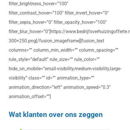
filter_brightness_hover=”100″
filter_contrast_hover=”100″ filter_invert_hover=”0″
filter_sepia_hover=”0″ filter_opacity_hover=”100″
filter_blur_hover=”0″]https://www.bedrijfsverhuizingoffert
300×250.png[/fusion_imageframe][fusion_text
columns=”” column_min_width=”” column_spacing=””
rule_style=”default” rule_size=”” rule_color=””
hide_on_mobile=”small-visibility,medium-visibility,large-
visibility” class=”” id=”” animation_type=””
animation_direction=”left” animation_speed=”0.3″
animation_offset=””]
Wat klanten over ons zeggen