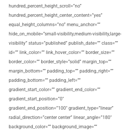
hundred_percent_height_scroll=”no”
hundred_percent_height_center_content=”yes”
equal_height_columns=”no” menu_anchor=””
hide_on_mobile=”small-visibility,medium-visibility,large-
visibility” status=”published” publish_date=”” class=””
id=”” link_color=”” link_hover_color=”” border_size=””
border_color=”” border_style=”solid” margin_top=””
margin_bottom=”” padding_top=”” padding_right=””
padding_bottom=”” padding_left=””
gradient_start_color=”” gradient_end_color=””
gradient_start_position=”0″
gradient_end_position=”100″ gradient_type=”linear”
radial_direction=”center center” linear_angle=”180″
background_color=”” background_image=””