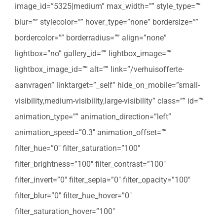
image_id=”5325|medium” max_width=”” style_type=””
blur=”” stylecolor=”” hover_type=”none” bordersize=””
bordercolor=”” borderradius=”” align=”none”
lightbox=”no” gallery_id=”” lightbox_image=””
lightbox_image_id=”” alt=”” link=”/verhuisofferte-
aanvragen” linktarget=”_self” hide_on_mobile=”small-
visibility,medium-visibility,large-visibility” class=”” id=””
animation_type=”” animation_direction=”left”
animation_speed=”0.3″ animation_offset=””
filter_hue=”0″ filter_saturation=”100″
filter_brightness=”100″ filter_contrast=”100″
filter_invert=”0″ filter_sepia=”0″ filter_opacity=”100″
filter_blur=”0″ filter_hue_hover=”0″
filter_saturation_hover=”100″