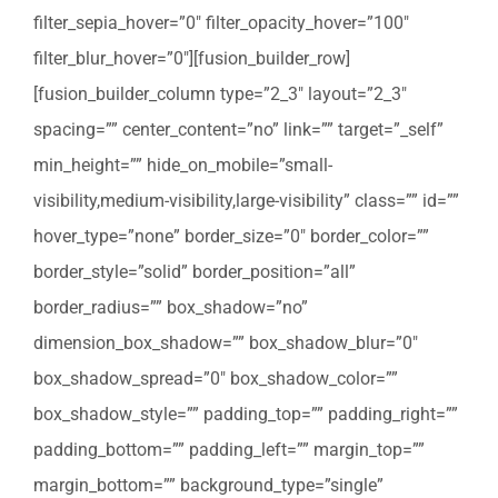
filter_sepia_hover=”0″ filter_opacity_hover=”100″
filter_blur_hover=”0″][fusion_builder_row]
[fusion_builder_column type=”2_3″ layout=”2_3″
spacing=”” center_content=”no” link=”” target=”_self”
min_height=”” hide_on_mobile=”small-
visibility,medium-visibility,large-visibility” class=”” id=””
hover_type=”none” border_size=”0″ border_color=””
border_style=”solid” border_position=”all”
border_radius=”” box_shadow=”no”
dimension_box_shadow=”” box_shadow_blur=”0″
box_shadow_spread=”0″ box_shadow_color=””
box_shadow_style=”” padding_top=”” padding_right=””
padding_bottom=”” padding_left=”” margin_top=””
margin_bottom=”” background_type=”single”