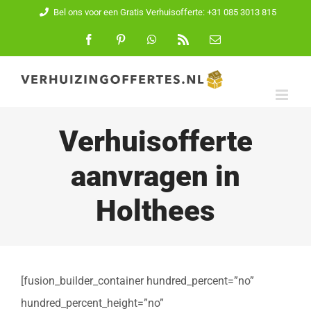
Ga
Bel ons voor een Gratis Verhuisofferte: +31 085 3013 815
naar
Facebook
Pinterest
WhatsApp
Rss
E-
mail
inhoud
Verhuisofferte
aanvragen in
Holthees
[fusion_builder_container hundred_percent=”no”
hundred_percent_height=”no”