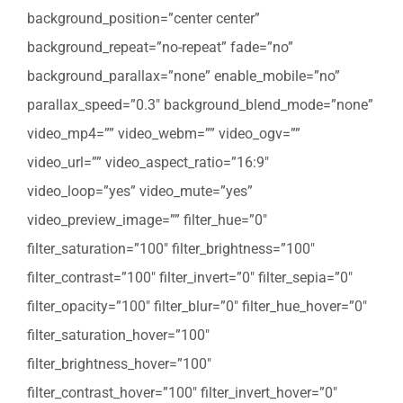
background_position=”center center”
background_repeat=”no-repeat” fade=”no”
background_parallax=”none” enable_mobile=”no”
parallax_speed=”0.3″ background_blend_mode=”none”
video_mp4=”” video_webm=”” video_ogv=””
video_url=”” video_aspect_ratio=”16:9″
video_loop=”yes” video_mute=”yes”
video_preview_image=”” filter_hue=”0″
filter_saturation=”100″ filter_brightness=”100″
filter_contrast=”100″ filter_invert=”0″ filter_sepia=”0″
filter_opacity=”100″ filter_blur=”0″ filter_hue_hover=”0″
filter_saturation_hover=”100″
filter_brightness_hover=”100″
filter_contrast_hover=”100″ filter_invert_hover=”0″