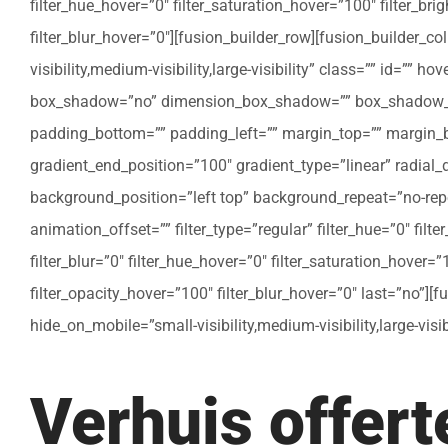
filter_hue_hover=”0″ filter_saturation_hover=”100″ filter_bri
filter_blur_hover=”0″][fusion_builder_row][fusion_builder_c
visibility,medium-visibility,large-visibility” class=”” id=””
box_shadow=”no” dimension_box_shadow=”” box_shadow_bl
padding_bottom=”” padding_left=”” margin_top=”” margin_bo
gradient_end_position=”100″ gradient_type=”linear” radial
background_position=”left top” background_repeat=”no-re
animation_offset=”” filter_type=”regular” filter_hue=”0″ filte
filter_blur=”0″ filter_hue_hover=”0″ filter_saturation_hover=
filter_opacity_hover=”100″ filter_blur_hover=”0″ last=”no”]
hide_on_mobile=”small-visibility,medium-visibility,large-vis
Verhuis offer