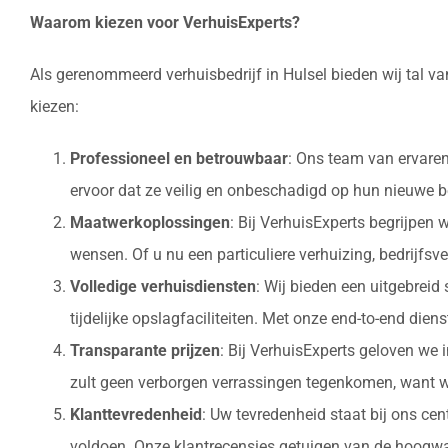
Waarom kiezen voor VerhuisExperts?
Als gerenommeerd verhuisbedrijf in Hulsel bieden wij tal v
kiezen:
Professioneel en betrouwbaar
: Ons team van ervaren
ervoor dat ze veilig en onbeschadigd op hun nieuw
Maatwerkoplossingen
: Bij VerhuisExperts begrijpen
wensen. Of u nu een particuliere verhuizing, bedrijfsv
Volledige verhuisdiensten
: Wij bieden een uitgebrei
tijdelijke opslagfaciliteiten. Met onze end-to-end die
Transparante prijzen
: Bij VerhuisExperts geloven we 
zult geen verborgen verrassingen tegenkomen, want w
Klanttevredenheid
: Uw tevredenheid staat bij ons ce
voldoen. Onze klantrecensies getuigen van de hoogwaa