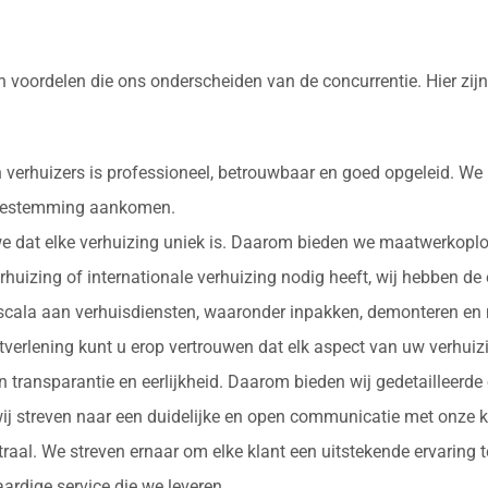
an voordelen die ons onderscheiden van de concurrentie. Hier z
 verhuizers is professioneel, betrouwbaar en goed opgeleid. We
e bestemming aankomen.
 we dat elke verhuizing uniek is. Daarom bieden we maatwerkopl
erhuizing of internationale verhuizing nodig heeft, wij hebben de
d scala aan verhuisdiensten, waaronder inpakken, demonteren en 
nstverlening kunt u erop vertrouwen dat elk aspect van uw verhu
in transparantie en eerlijkheid. Daarom bieden wij gedetailleerde
ij streven naar een duidelijke en open communicatie met onze k
ntraal. We streven ernaar om elke klant een uitstekende ervaring
rdige service die we leveren.