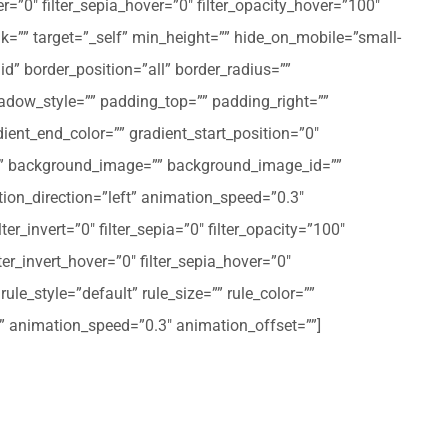
er=”0″ filter_sepia_hover=”0″ filter_opacity_hover=”100″
nk=”” target=”_self” min_height=”” hide_on_mobile=”small-
olid” border_position=”all” border_radius=””
ow_style=”” padding_top=”” padding_right=””
ent_end_color=”” gradient_start_position=”0″
r=”” background_image=”” background_image_id=””
on_direction=”left” animation_speed=”0.3″
ter_invert=”0″ filter_sepia=”0″ filter_opacity=”100″
lter_invert_hover=”0″ filter_sepia_hover=”0″
le_style=”default” rule_size=”” rule_color=””
eft” animation_speed=”0.3″ animation_offset=””]