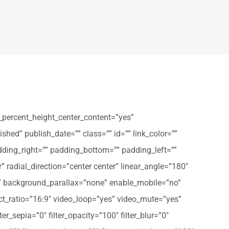
_percent_height_center_content=”yes”
shed” publish_date=”” class=”” id=”” link_color=””
dding_right=”” padding_bottom=”” padding_left=””
” radial_direction=”center center” linear_angle=”180″
” background_parallax=”none” enable_mobile=”no”
t_ratio=”16:9″ video_loop=”yes” video_mute=”yes”
ter_sepia=”0″ filter_opacity=”100″ filter_blur=”0″