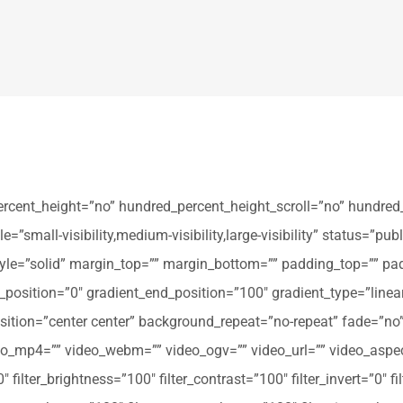
ercent_height=”no” hundred_percent_height_scroll=”no” hundred
all-visibility,medium-visibility,large-visibility” status=”publi
_style=”solid” margin_top=”” margin_bottom=”” padding_top=”” pa
t_position=”0″ gradient_end_position=”100″ gradient_type=”linear
tion=”center center” background_repeat=”no-repeat” fade=”no
_mp4=”” video_webm=”” video_ogv=”” video_url=”” video_aspec
filter_brightness=”100″ filter_contrast=”100″ filter_invert=”0″ fil