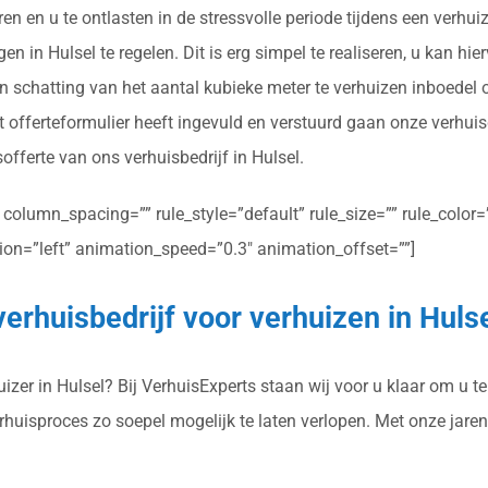
en en u te ontlasten in de stressvolle periode tijdens een verhu
 in Hulsel te regelen. Dit is erg simpel te realiseren, u kan hier
n schatting van het aantal kubieke meter te verhuizen inboedel 
 offerteformulier heeft ingevuld en verstuurd gaan onze verhui
sofferte van ons verhuisbedrijf in Hulsel.
olumn_spacing=”” rule_style=”default” rule_size=”” rule_color=””
ction=”left” animation_speed=”0.3″ animation_offset=””]
erhuisbedrijf voor verhuizen in Huls
zer in Hulsel? Bij VerhuisExperts staan wij voor u klaar om u te
erhuisproces zo soepel mogelijk te laten verlopen. Met onze jar