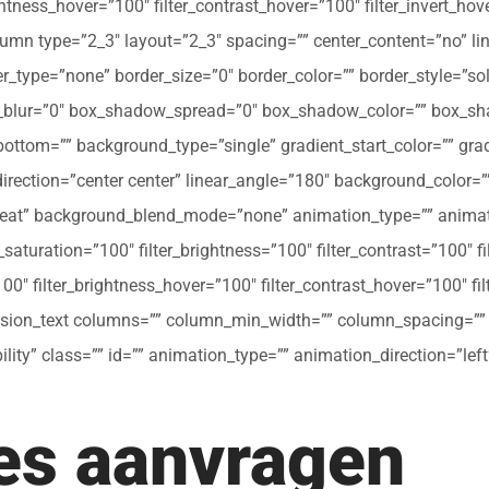
ghtness_hover=”100″ filter_contrast_hover=”100″ filter_invert_hov
olumn type=”2_3″ layout=”2_3″ spacing=”” center_content=”no” li
 hover_type=”none” border_size=”0″ border_color=”” border_style=”s
ur=”0″ box_shadow_spread=”0″ box_shadow_color=”” box_shad
ttom=”” background_type=”single” gradient_start_color=”” gradi
_direction=”center center” linear_angle=”180″ background_colo
peat” background_blend_mode=”none” animation_type=”” animati
r_saturation=”100″ filter_brightness=”100″ filter_contrast=”100″ fil
”100″ filter_brightness_hover=”100″ filter_contrast_hover=”100″ fi
[fusion_text columns=”” column_min_width=”” column_spacing=”” ru
ibility” class=”” id=”” animation_type=”” animation_direction=”l
tes aanvragen