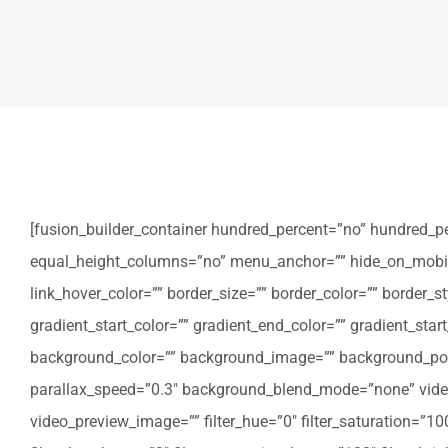
[fusion_builder_container hundred_percent=”no” hundred_p
equal_height_columns=”no” menu_anchor=”” hide_on_mobile=”sm
link_hover_color=”” border_size=”” border_color=”” border
gradient_start_color=”” gradient_end_color=”” gradient_star
background_color=”” background_image=”” background_posi
parallax_speed=”0.3″ background_blend_mode=”none” video
video_preview_image=”” filter_hue=”0″ filter_saturation=”100″ 