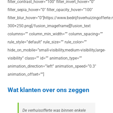
filter_contrast_hover=”100″ filter_invert_hover=”0″
filter_sepia_hover=”0″ filter_opacity_hover=”100″
filter_blur_hover=”0″]https://www.bedrijfsverhuizingoffert
300×250.png[/fusion_imageframe][fusion_text
columns=”” column_min_width=”” column_spacing=””
rule_style=”default” rule_size=”” rule_color=””
hide_on_mobile=”small-visibility,medium-visibility,large-
visibility” class=”” id=”” animation_type=””
animation_direction=”left” animation_speed=”0.3″
animation_offset=””]
Wat klanten over ons zeggen
De verhuisofferte was binnen enkele