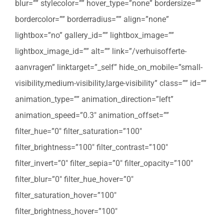
blur=”” stylecolor=”” hover_type=”none” bordersize=””
bordercolor=”” borderradius=”” align=”none”
lightbox=”no” gallery_id=”” lightbox_image=””
lightbox_image_id=”” alt=”” link=”/verhuisofferte-
aanvragen” linktarget=”_self” hide_on_mobile=”small-
visibility,medium-visibility,large-visibility” class=”” id=””
animation_type=”” animation_direction=”left”
animation_speed=”0.3″ animation_offset=””
filter_hue=”0″ filter_saturation=”100″
filter_brightness=”100″ filter_contrast=”100″
filter_invert=”0″ filter_sepia=”0″ filter_opacity=”100″
filter_blur=”0″ filter_hue_hover=”0″
filter_saturation_hover=”100″
filter_brightness_hover=”100″