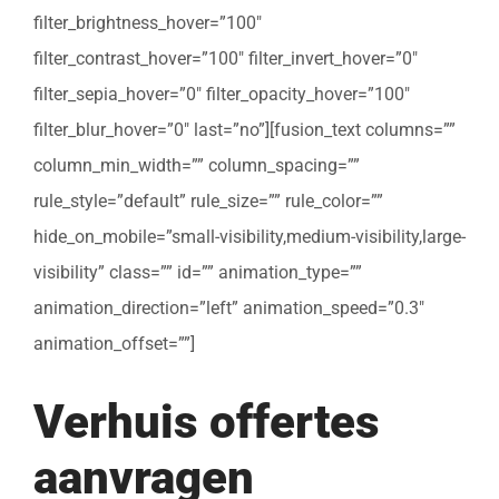
filter_brightness_hover=”100″
filter_contrast_hover=”100″ filter_invert_hover=”0″
filter_sepia_hover=”0″ filter_opacity_hover=”100″
filter_blur_hover=”0″ last=”no”][fusion_text columns=””
column_min_width=”” column_spacing=””
rule_style=”default” rule_size=”” rule_color=””
hide_on_mobile=”small-visibility,medium-visibility,large-
visibility” class=”” id=”” animation_type=””
animation_direction=”left” animation_speed=”0.3″
animation_offset=””]
Verhuis offertes
aanvragen