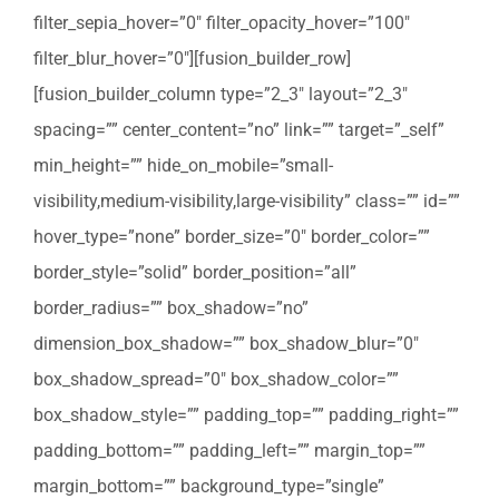
filter_sepia_hover=”0″ filter_opacity_hover=”100″
filter_blur_hover=”0″][fusion_builder_row]
[fusion_builder_column type=”2_3″ layout=”2_3″
spacing=”” center_content=”no” link=”” target=”_self”
min_height=”” hide_on_mobile=”small-
visibility,medium-visibility,large-visibility” class=”” id=””
hover_type=”none” border_size=”0″ border_color=””
border_style=”solid” border_position=”all”
border_radius=”” box_shadow=”no”
dimension_box_shadow=”” box_shadow_blur=”0″
box_shadow_spread=”0″ box_shadow_color=””
box_shadow_style=”” padding_top=”” padding_right=””
padding_bottom=”” padding_left=”” margin_top=””
margin_bottom=”” background_type=”single”