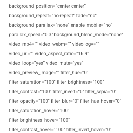
background_position=”center center”
background_repeat=”no-repeat” fade=”no”
background_parallax=”none” enable_mobile=”no”
parallax_speed=”0.3″ background_blend_mode=”none”
video_mp4=”” video_webm=”” video_ogv=””
video_url=”” video_aspect_ratio=”16:9″
video_loop=”yes” video_mute=”yes”
video_preview_image=”” filter_hue=”0″
filter_saturation=”100″ filter_brightness=”100″
filter_contrast=”100″ filter_invert=”0″ filter_sepia=”0″
filter_opacity=”100″ filter_blur=”0″ filter_hue_hover=”0″
filter_saturation_hover=”100″
filter_brightness_hover=”100″
filter_contrast_hover=”100″ filter_invert_hover=”0″