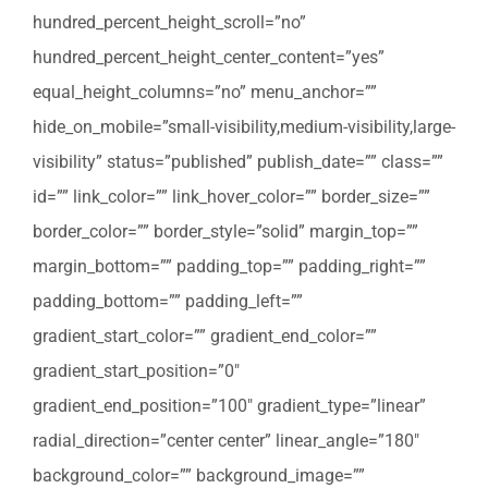
hundred_percent_height_scroll=”no”
hundred_percent_height_center_content=”yes”
equal_height_columns=”no” menu_anchor=””
hide_on_mobile=”small-visibility,medium-visibility,large-
visibility” status=”published” publish_date=”” class=””
id=”” link_color=”” link_hover_color=”” border_size=””
border_color=”” border_style=”solid” margin_top=””
margin_bottom=”” padding_top=”” padding_right=””
padding_bottom=”” padding_left=””
gradient_start_color=”” gradient_end_color=””
gradient_start_position=”0″
gradient_end_position=”100″ gradient_type=”linear”
radial_direction=”center center” linear_angle=”180″
background_color=”” background_image=””