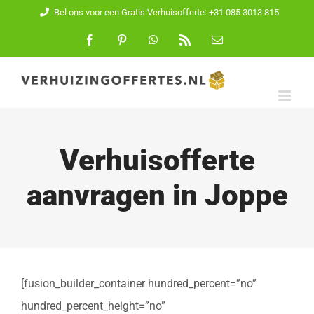
Ga
Bel ons voor een Gratis Verhuisofferte: +31 085 3013 815
naar
Facebook
Pinterest
WhatsApp
Rss
E-
mail
inhoud
Verhuisofferte
aanvragen in Joppe
[fusion_builder_container hundred_percent=”no”
hundred_percent_height=”no”