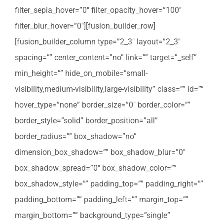
filter_sepia_hover=”0″ filter_opacity_hover=”100″
filter_blur_hover=”0″][fusion_builder_row]
[fusion_builder_column type=”2_3″ layout=”2_3″
spacing=”” center_content=”no” link=”” target=”_self”
min_height=”” hide_on_mobile=”small-
visibility,medium-visibility,large-visibility” class=”” id=””
hover_type=”none” border_size=”0″ border_color=””
border_style=”solid” border_position=”all”
border_radius=”” box_shadow=”no”
dimension_box_shadow=”” box_shadow_blur=”0″
box_shadow_spread=”0″ box_shadow_color=””
box_shadow_style=”” padding_top=”” padding_right=””
padding_bottom=”” padding_left=”” margin_top=””
margin_bottom=”” background_type=”single”