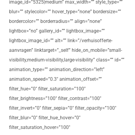
image_id=”5325|medium” max_width=”” style_type=””
blur=”” stylecolor=”” hover_type=”none” bordersize=””
bordercolor=”” borderradius=”” align=”none”
lightbox=”no” gallery_id=”” lightbox_image=””
lightbox_image_id=”” alt=”” link=”/verhuisofferte-
aanvragen” linktarget=”_self” hide_on_mobile=”small-
visibility,medium-visibility,large-visibility” class=”” id=””
animation_type=”” animation_direction=”left”
animation_speed=”0.3″ animation_offset=””
filter_hue=”0″ filter_saturation=”100″
filter_brightness=”100″ filter_contrast=”100″
filter_invert=”0″ filter_sepia=”0″ filter_opacity=”100″
filter_blur=”0″ filter_hue_hover=”0″
filter_saturation_hover=”100″