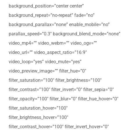
background_position=”center center”
background_repeat=”no-repeat” fade=”no”
background_parallax=”none” enable_mobile=”no”
parallax_speed=”0.3″ background_blend_mode=”none”
video_mp4=”” video_webm=”” video_ogv=””
video_url=”” video_aspect_ratio=”16:9″
video_loop=”yes” video_mute=”yes”
video_preview_image=”” filter_hue=”0″
filter_saturation=”100″ filter_brightness=”100″
filter_contrast=”100″ filter_invert=”0″ filter_sepia=”0″
filter_opacity=”100″ filter_blur=”0″ filter_hue_hover=”0″
filter_saturation_hover=”100″
filter_brightness_hover=”100″
filter_contrast_hover=”100″ filter_invert_hover=”0″