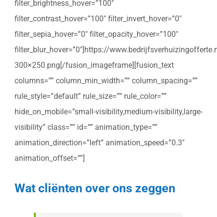
filter_brightness_hover=”100″
filter_contrast_hover=”100″ filter_invert_hover=”0″
filter_sepia_hover=”0″ filter_opacity_hover=”100″
filter_blur_hover=”0″]https://www.bedrijfsverhuizingoffert
300×250.png[/fusion_imageframe][fusion_text
columns=”” column_min_width=”” column_spacing=””
rule_style=”default” rule_size=”” rule_color=””
hide_on_mobile=”small-visibility,medium-visibility,large-
visibility” class=”” id=”” animation_type=””
animation_direction=”left” animation_speed=”0.3″
animation_offset=””]
Wat cliënten over ons zeggen