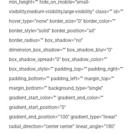
min_height=”” hide_on_mobile=”small-
visibility,medium-visibility,large-visibility” class=”” id=””
hover_type=”none” border_size=”0″ border_color=””
border_style=”solid” border_position=”all”
border_radius=”” box_shadow=”no”
dimension_box_shadow=”” box_shadow_blur=”0″
box_shadow_spread=”0″ box_shadow_color=””
box_shadow_style=”” padding_top=”” padding_right=””
padding_bottom=”” padding_left=”” margin_top=””
margin_bottom=”” background_type=”single”
gradient_start_color=”” gradient_end_color=””
gradient_start_position=”0″
gradient_end_position=”100″ gradient_type=”linear”
radial_direction=”center center” linear_angle=”180″