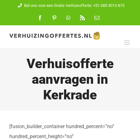
Ga
Bel ons voor een Gratis Verhuisofferte: +31 085 3013 815
naar
Facebook
Pinterest
WhatsApp
Rss
E-
mail
inhoud
Verhuisofferte
aanvragen in
Kerkrade
[fusion_builder_container hundred_percent=”no”
hundred_percent_height=”no”