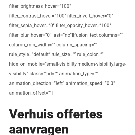
filter_brightness_hover=”100″
filter_contrast_hover=”100″ filter_invert_hover=”0″
filter_sepia_hover=”0″ filter_opacity_hover=”100″
filter_blur_hover=”0″ last=”no”][fusion_text columns=””
column_min_width=”” column_spacing=””
rule_style=”default” rule_size=”” rule_color=””
hide_on_mobile=”small-visibility,medium-visibility,large-
visibility” class=”” id=”” animation_type=””
animation_direction=”left” animation_speed=”0.3″
animation_offset=””]
Verhuis offertes
aanvragen