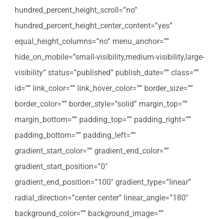
hundred_percent_height_scroll=”no”
hundred_percent_height_center_content=”yes”
equal_height_columns=”no” menu_anchor=””
hide_on_mobile=”small-visibility,medium-visibility,large-
visibility” status=”published” publish_date=”” class=””
id=”” link_color=”” link_hover_color=”” border_size=””
border_color=”” border_style=”solid” margin_top=””
margin_bottom=”” padding_top=”” padding_right=””
padding_bottom=”” padding_left=””
gradient_start_color=”” gradient_end_color=””
gradient_start_position=”0″
gradient_end_position=”100″ gradient_type=”linear”
radial_direction=”center center” linear_angle=”180″
background_color=”” background_image=””