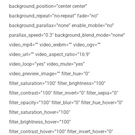
background_position=”center center”
background_repeat=”no-repeat” fade=”no”
background_parallax=”none” enable_mobile=”no”
parallax_speed=”0.3″ background_blend_mode=”none”
video_mp4=”” video_webm=”” video_ogv=””
video_url=”” video_aspect_ratio=”16:9″
video_loop=”yes” video_mute=”yes”
video_preview_image=”” filter_hue=”0″
filter_saturation=”100″ filter_brightness=”100″
filter_contrast=”100″ filter_invert=”0″ filter_sepia=”0″
filter_opacity=”100″ filter_blur=”0″ filter_hue_hover=”0″
filter_saturation_hover=”100″
filter_brightness_hover=”100″
filter_contrast_hover=”100″ filter_invert_hover=”0″