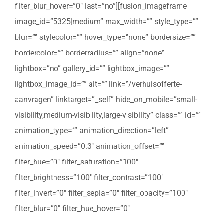
filter_blur_hover=”0″ last=”no”][fusion_imageframe
image_id=”5325|medium” max_width=”” style_type=””
blur=”” stylecolor=”” hover_type=”none” bordersize=””
bordercolor=”” borderradius=”” align=”none”
lightbox=”no” gallery_id=”” lightbox_image=””
lightbox_image_id=”” alt=”” link=”/verhuisofferte-
aanvragen” linktarget=”_self” hide_on_mobile=”small-
visibility,medium-visibility,large-visibility” class=”” id=””
animation_type=”” animation_direction=”left”
animation_speed=”0.3″ animation_offset=””
filter_hue=”0″ filter_saturation=”100″
filter_brightness=”100″ filter_contrast=”100″
filter_invert=”0″ filter_sepia=”0″ filter_opacity=”100″
filter_blur=”0″ filter_hue_hover=”0″