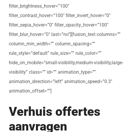
filter_brightness_hover=”100″
filter_contrast_hover=”100″ filter_invert_hover=”0″
filter_sepia_hover=”0″ filter_opacity_hover=”100″
filter_blur_hover=”0″ last=”no”][fusion_text columns=””
column_min_width=”” column_spacing=””
rule_style=”default” rule_size=”” rule_color=””
hide_on_mobile=”small-visibility,medium-visibility,large-
visibility” class=”” id=”” animation_type=””
animation_direction=”left” animation_speed=”0.3″
animation_offset=””]
Verhuis offertes
aanvragen