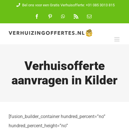
Ga
Bel ons voor een Gratis Verhuisofferte: +31 085 3013 815
naar
Facebook
Pinterest
WhatsApp
Rss
E-
mail
inhoud
Verhuisofferte
aanvragen in Kilder
[fusion_builder_container hundred_percent=”no”
hundred_percent_height=”no”