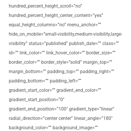
hundred_percent_height_scroll=”no”
hundred_percent_height_center_content=”yes”
equal_height_columns=”no” menu_anchor=””
hide_on_mobile=”small-visibility,medium-visibility,large-
visibility” status=”published” publish_date=”” class=””
id=”” link_color=”” link_hover_color=”” border_size=””
border_color=”” border_style=”solid” margin_top=””
margin_bottom=”” padding_top=”” padding_right=””
padding_bottom=”” padding_left=””
gradient_start_color=”” gradient_end_color=””
gradient_start_position=”0″
gradient_end_position=”100″ gradient_type=”linear”
radial_direction=”center center” linear_angle=”180″
background_color=”” background_image=””