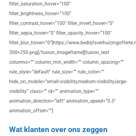
filter_saturation_hover=”100″
filter_brightness_hover=”100″
filter_contrast_hover=”100″ filter_invert_hover=”0″
filter_sepia_hover=”0″ filter_opacity_hover=”100″
filter_blur_hover=”0″]https://www.bedrijfsverhuizingoffert
300×250.png[/fusion_imageframe][fusion_text
columns=”” column_min_width=”” column_spacing=””
rule_style=”default” rule_size=”” rule_color=””
hide_on_mobile=”small-visibility,medium-visibility,large-
visibility” class=”” id=”” animation_type=””
animation_direction=”left” animation_speed=”0.3″
animation_offset=””]
Wat klanten over ons zeggen