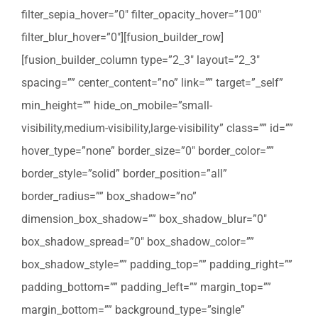
filter_sepia_hover=”0″ filter_opacity_hover=”100″
filter_blur_hover=”0″][fusion_builder_row]
[fusion_builder_column type=”2_3″ layout=”2_3″
spacing=”” center_content=”no” link=”” target=”_self”
min_height=”” hide_on_mobile=”small-
visibility,medium-visibility,large-visibility” class=”” id=””
hover_type=”none” border_size=”0″ border_color=””
border_style=”solid” border_position=”all”
border_radius=”” box_shadow=”no”
dimension_box_shadow=”” box_shadow_blur=”0″
box_shadow_spread=”0″ box_shadow_color=””
box_shadow_style=”” padding_top=”” padding_right=””
padding_bottom=”” padding_left=”” margin_top=””
margin_bottom=”” background_type=”single”