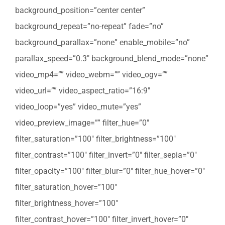
background_position=”center center”
background_repeat=”no-repeat” fade=”no”
background_parallax=”none” enable_mobile=”no”
parallax_speed=”0.3″ background_blend_mode=”none”
video_mp4=”” video_webm=”” video_ogv=””
video_url=”” video_aspect_ratio=”16:9″
video_loop=”yes” video_mute=”yes”
video_preview_image=”” filter_hue=”0″
filter_saturation=”100″ filter_brightness=”100″
filter_contrast=”100″ filter_invert=”0″ filter_sepia=”0″
filter_opacity=”100″ filter_blur=”0″ filter_hue_hover=”0″
filter_saturation_hover=”100″
filter_brightness_hover=”100″
filter_contrast_hover=”100″ filter_invert_hover=”0″