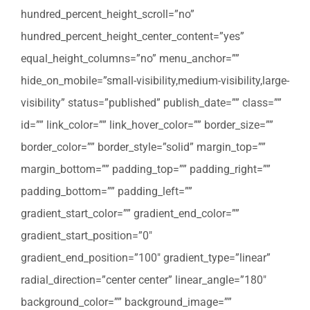
hundred_percent_height_scroll=”no”
hundred_percent_height_center_content=”yes”
equal_height_columns=”no” menu_anchor=””
hide_on_mobile=”small-visibility,medium-visibility,large-
visibility” status=”published” publish_date=”” class=””
id=”” link_color=”” link_hover_color=”” border_size=””
border_color=”” border_style=”solid” margin_top=””
margin_bottom=”” padding_top=”” padding_right=””
padding_bottom=”” padding_left=””
gradient_start_color=”” gradient_end_color=””
gradient_start_position=”0″
gradient_end_position=”100″ gradient_type=”linear”
radial_direction=”center center” linear_angle=”180″
background_color=”” background_image=””