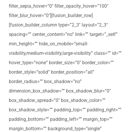
filter_sepia_hover=”0″ filter_opacity_hover=”100″
filter_blur_hover=”0″][fusion_builder_row]
[fusion_builder_column type=”2_3″ layout=”2_3″
spacing=”” center_content=”no” link=”” target=”_self”
min_height=”” hide_on_mobile=”small-
visibility,medium-visibility,large-visibility” class=”” id=””
hover_type=”none” border_size=”0″ border_color=””
border_style=”solid” border_position=”all”
border_radius=”” box_shadow=”no”
dimension_box_shadow=”” box_shadow_blur=”0″
box_shadow_spread=”0″ box_shadow_color=””
box_shadow_style=”” padding_top=”” padding_right=””
padding_bottom=”” padding_left=”” margin_top=””
margin_bottom=”” background_type=”single”