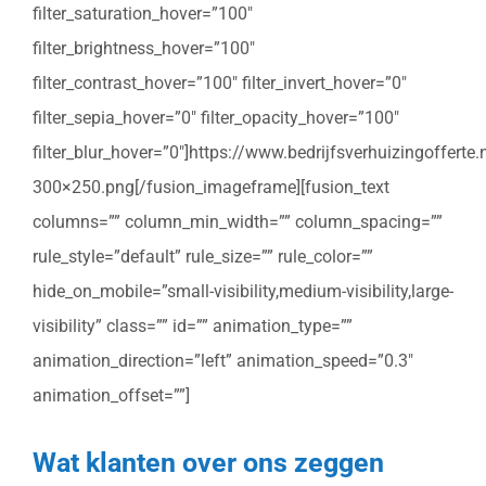
filter_saturation_hover=”100″
filter_brightness_hover=”100″
filter_contrast_hover=”100″ filter_invert_hover=”0″
filter_sepia_hover=”0″ filter_opacity_hover=”100″
filter_blur_hover=”0″]https://www.bedrijfsverhuizingoffert
300×250.png[/fusion_imageframe][fusion_text
columns=”” column_min_width=”” column_spacing=””
rule_style=”default” rule_size=”” rule_color=””
hide_on_mobile=”small-visibility,medium-visibility,large-
visibility” class=”” id=”” animation_type=””
animation_direction=”left” animation_speed=”0.3″
animation_offset=””]
Wat klanten over ons zeggen