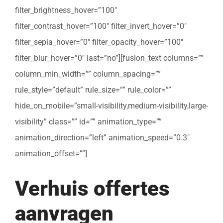
filter_brightness_hover=”100″
filter_contrast_hover=”100″ filter_invert_hover=”0″
filter_sepia_hover=”0″ filter_opacity_hover=”100″
filter_blur_hover=”0″ last=”no”][fusion_text columns=””
column_min_width=”” column_spacing=””
rule_style=”default” rule_size=”” rule_color=””
hide_on_mobile=”small-visibility,medium-visibility,large-
visibility” class=”” id=”” animation_type=””
animation_direction=”left” animation_speed=”0.3″
animation_offset=””]
Verhuis offertes
aanvragen