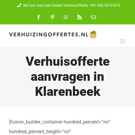
Ga
Bel ons voor een Gratis Verhuisofferte: +31 085 3013 815
naar
Facebook
Pinterest
WhatsApp
Rss
E-
mail
inhoud
Verhuisofferte
aanvragen in
Klarenbeek
[fusion_builder_container hundred_percent=”no”
hundred_percent_height=”no”