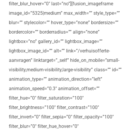
filter_blur_hover=”0″ last=”no”][fusion_imageframe
image_id=”5325|medium” max_width=”” style_type=””
blur=”” stylecolor=”” hover_type=”none” bordersize=””
bordercolor=”” borderradius=”” align=”none”
lightbox=”no” gallery_id=”” lightbox_image=””
lightbox_image_id=”” alt=”” link=”/verhuisofferte-
aanvragen” linktarget=”_self” hide_on_mobile=”small-
visibility,medium-visibility,large-visibility” class=”” id=””
animation_type=”” animation_direction=”left”
animation_speed=”0.3″ animation_offset=””
filter_hue=”0″ filter_saturation=”100″
filter_brightness=”100″ filter_contrast=”100″
filter_invert=”0″ filter_sepia=”0″ filter_opacity=”100″
filter_blur=”0″ filter_hue_hover=”0″