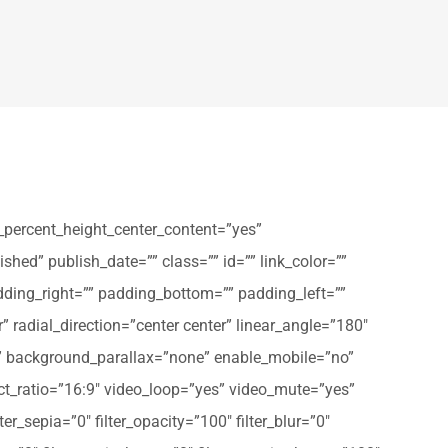
_percent_height_center_content=”yes”
shed” publish_date=”” class=”” id=”” link_color=””
dding_right=”” padding_bottom=”” padding_left=””
” radial_direction=”center center” linear_angle=”180″
” background_parallax=”none” enable_mobile=”no”
t_ratio=”16:9″ video_loop=”yes” video_mute=”yes”
ter_sepia=”0″ filter_opacity=”100″ filter_blur=”0″