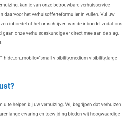
erhuizing, kan je van onze betrouwbare verhuisservice
an daarvoor het verhuisofferteformulier in vullen. Vul uw
izen inboedel of het omschrijven van de inboedel zodat ons
rd gaan onze verhuisdeskundige er direct mee aan de slag.
t.
 hide_on_mobile=”small-visibility,medium-visibility,large-
ust?
 u te helpen bij uw verhuizing. Wij begrijpen dat verhuizen
 jarenlange ervaring en toewijding bieden wij hoogwaardige