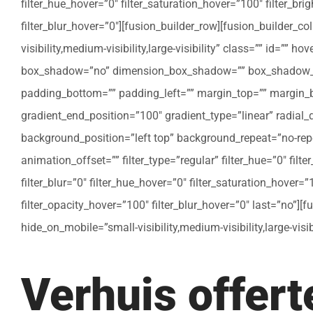
filter_hue_hover=”0″ filter_saturation_hover=”100″ filter_bri
filter_blur_hover=”0″][fusion_builder_row][fusion_builder_c
visibility,medium-visibility,large-visibility” class=”” id=””
box_shadow=”no” dimension_box_shadow=”” box_shadow_bl
padding_bottom=”” padding_left=”” margin_top=”” margin_bo
gradient_end_position=”100″ gradient_type=”linear” radial
background_position=”left top” background_repeat=”no-re
animation_offset=”” filter_type=”regular” filter_hue=”0″ filte
filter_blur=”0″ filter_hue_hover=”0″ filter_saturation_hover=
filter_opacity_hover=”100″ filter_blur_hover=”0″ last=”no”]
hide_on_mobile=”small-visibility,medium-visibility,large-vis
Verhuis offer