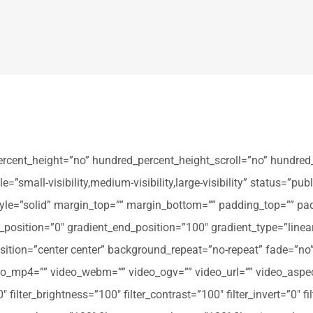
ercent_height=”no” hundred_percent_height_scroll=”no” hundred
all-visibility,medium-visibility,large-visibility” status=”publi
_style=”solid” margin_top=”” margin_bottom=”” padding_top=”” pa
t_position=”0″ gradient_end_position=”100″ gradient_type=”linear
tion=”center center” background_repeat=”no-repeat” fade=”no
_mp4=”” video_webm=”” video_ogv=”” video_url=”” video_aspec
filter_brightness=”100″ filter_contrast=”100″ filter_invert=”0″ fil