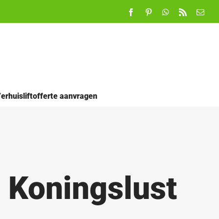
Facebook
Pinterest
WhatsApp
Rss
E-
mail
erhuisliftofferte aanvragen
n Koningslust