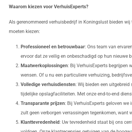
Waarom kiezen voor VerhuisExperts?
Als gerenommeerd verhuisbedrijf in Koningslust bieden wij 
moeten kiezen:
Professioneel en betrouwbaar
: Ons team van ervaren
ervoor dat ze veilig en onbeschadigd op hun nieuw
Maatwerkoplossingen
: Bij VerhuisExperts begrijpen
wensen. Of u nu een particuliere verhuizing, bedrijfsv
Volledige verhuisdiensten
: Wij bieden een uitgebrei
tijdelijke opslagfaciliteiten. Met onze end-to-end die
Transparante prijzen
: Bij VerhuisExperts geloven we 
zult geen verborgen verrassingen tegenkomen, want w
Klanttevredenheid
: Uw tevredenheid staat bij ons ce
voldoen. Onze klantrecensies getuigen van de hoogwaa