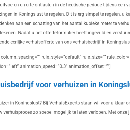
tvoeren en u te ontlasten in de hectische periode tijdens een v
ngen in Koningslust te regelen. Dit is erg simpel te regelen, u k
 denken aan een schatting van het aantal kubieke meter te verhu
tekenen. Nadat u het offerteformulier heeft ingevuld en verstuu
ende eerlijke verhuisofferte van ons verhuisbedrijf in Koningslus
olumn_spacing=”” rule_style=”default” rule_size=”” rule_color=””
ction=”left” animation_speed=”0.3″ animation_offset=””]
uisbedrijf voor verhuizen in Koningsl
zer in Koningslust? Bij VerhuisExperts staan wij voor u klaar om
uw verhuisproces zo soepel mogelijk te laten verlopen. Met onze