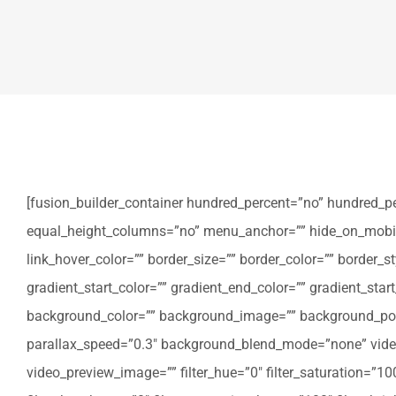
[fusion_builder_container hundred_percent=”no” hundred_p
equal_height_columns=”no” menu_anchor=”” hide_on_mobile=”sm
link_hover_color=”” border_size=”” border_color=”” border
gradient_start_color=”” gradient_end_color=”” gradient_star
background_color=”” background_image=”” background_posi
parallax_speed=”0.3″ background_blend_mode=”none” video
video_preview_image=”” filter_hue=”0″ filter_saturation=”100″ 