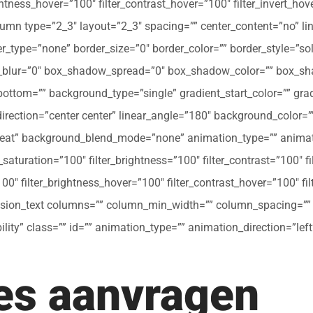
ghtness_hover=”100″ filter_contrast_hover=”100″ filter_invert_hov
olumn type=”2_3″ layout=”2_3″ spacing=”” center_content=”no” li
 hover_type=”none” border_size=”0″ border_color=”” border_style=”s
ur=”0″ box_shadow_spread=”0″ box_shadow_color=”” box_shad
ttom=”” background_type=”single” gradient_start_color=”” gradi
_direction=”center center” linear_angle=”180″ background_colo
peat” background_blend_mode=”none” animation_type=”” animati
r_saturation=”100″ filter_brightness=”100″ filter_contrast=”100″ fil
”100″ filter_brightness_hover=”100″ filter_contrast_hover=”100″ fi
[fusion_text columns=”” column_min_width=”” column_spacing=”” ru
ibility” class=”” id=”” animation_type=”” animation_direction=”l
tes aanvragen