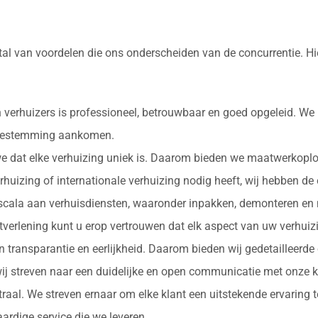
tal van voordelen die ons onderscheiden van de concurrentie. H
 verhuizers is professioneel, betrouwbaar en goed opgeleid. We
e bestemming aankomen.
 we dat elke verhuizing uniek is. Daarom bieden we maatwerkopl
erhuizing of internationale verhuizing nodig heeft, wij hebben de
d scala aan verhuisdiensten, waaronder inpakken, demonteren en 
nstverlening kunt u erop vertrouwen dat elk aspect van uw verhu
in transparantie en eerlijkheid. Daarom bieden wij gedetailleerde
ij streven naar een duidelijke en open communicatie met onze k
ntraal. We streven ernaar om elke klant een uitstekende ervaring
rdige service die we leveren.