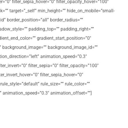
er=”0″ filter_sepia_hover=”0″ filter_opacity_hover=”100″
nk=”” target=”_self” min_height=”” hide_on_mobile=”small-
olid” border_position=”all” border_radius=””
ow_style=”” padding_top=”” padding_right=””
ent_end_color=”” gradient_start_position=”0″
r=”” background_image=”” background_image_id=””
on_direction=”left” animation_speed=”0.3″
ter_invert=”0″ filter_sepia=”0″ filter_opacity=”100″
lter_invert_hover=”0″ filter_sepia_hover=”0″
le_style=”default” rule_size=”” rule_color=””
eft” animation_speed=”0.3″ animation_offset=””]