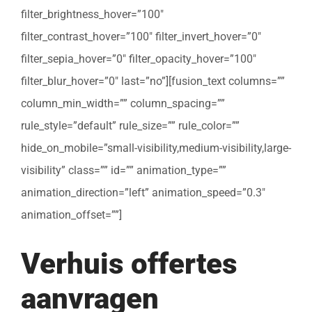
filter_brightness_hover=”100″
filter_contrast_hover=”100″ filter_invert_hover=”0″
filter_sepia_hover=”0″ filter_opacity_hover=”100″
filter_blur_hover=”0″ last=”no”][fusion_text columns=””
column_min_width=”” column_spacing=””
rule_style=”default” rule_size=”” rule_color=””
hide_on_mobile=”small-visibility,medium-visibility,large-
visibility” class=”” id=”” animation_type=””
animation_direction=”left” animation_speed=”0.3″
animation_offset=””]
Verhuis offertes
aanvragen