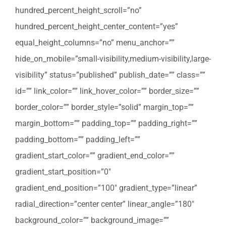
hundred_percent_height_scroll=”no”
hundred_percent_height_center_content=”yes”
equal_height_columns=”no” menu_anchor=””
hide_on_mobile=”small-visibility,medium-visibility,large-
visibility” status=”published” publish_date=”” class=””
id=”” link_color=”” link_hover_color=”” border_size=””
border_color=”” border_style=”solid” margin_top=””
margin_bottom=”” padding_top=”” padding_right=””
padding_bottom=”” padding_left=””
gradient_start_color=”” gradient_end_color=””
gradient_start_position=”0″
gradient_end_position=”100″ gradient_type=”linear”
radial_direction=”center center” linear_angle=”180″
background_color=”” background_image=””