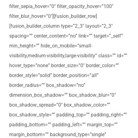
filter_sepia_hover=”0″ filter_opacity_hover=”100″
filter_blur_hover=”0″][fusion_builder_row]
[fusion_builder_column type=”2_3″ layout=”2_3″
spacing=”” center_content=”no” link=”” target=”_self”
min_height=”” hide_on_mobile=”small-
visibility,medium-visibility,large-visibility” class=”” id=””
hover_type=”none” border_size=”0″ border_color=””
border_style=”solid” border_position=”all”
border_radius=”” box_shadow=”no”
dimension_box_shadow=”” box_shadow_blur=”0″
box_shadow_spread=”0″ box_shadow_color=””
box_shadow_style=”” padding_top=”” padding_right=””
padding_bottom=”” padding_left=”” margin_top=””
margin_bottom=”” background_type=”single”