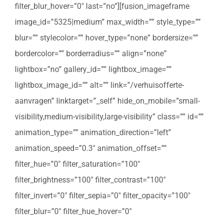
filter_blur_hover=”0″ last=”no”][fusion_imageframe
image_id=”5325|medium” max_width=”” style_type=””
blur=”” stylecolor=”” hover_type=”none” bordersize=””
bordercolor=”” borderradius=”” align=”none”
lightbox=”no” gallery_id=”” lightbox_image=””
lightbox_image_id=”” alt=”” link=”/verhuisofferte-
aanvragen” linktarget=”_self” hide_on_mobile=”small-
visibility,medium-visibility,large-visibility” class=”” id=””
animation_type=”” animation_direction=”left”
animation_speed=”0.3″ animation_offset=””
filter_hue=”0″ filter_saturation=”100″
filter_brightness=”100″ filter_contrast=”100″
filter_invert=”0″ filter_sepia=”0″ filter_opacity=”100″
filter_blur=”0″ filter_hue_hover=”0″