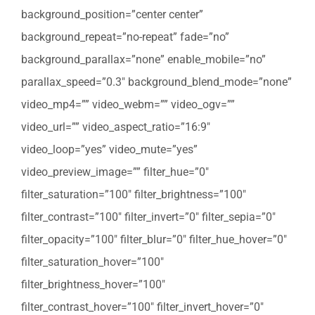
background_position=”center center”
background_repeat=”no-repeat” fade=”no”
background_parallax=”none” enable_mobile=”no”
parallax_speed=”0.3″ background_blend_mode=”none”
video_mp4=”” video_webm=”” video_ogv=””
video_url=”” video_aspect_ratio=”16:9″
video_loop=”yes” video_mute=”yes”
video_preview_image=”” filter_hue=”0″
filter_saturation=”100″ filter_brightness=”100″
filter_contrast=”100″ filter_invert=”0″ filter_sepia=”0″
filter_opacity=”100″ filter_blur=”0″ filter_hue_hover=”0″
filter_saturation_hover=”100″
filter_brightness_hover=”100″
filter_contrast_hover=”100″ filter_invert_hover=”0″