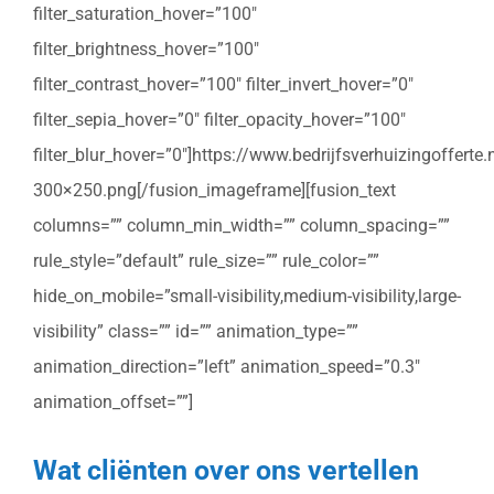
filter_saturation_hover=”100″
filter_brightness_hover=”100″
filter_contrast_hover=”100″ filter_invert_hover=”0″
filter_sepia_hover=”0″ filter_opacity_hover=”100″
filter_blur_hover=”0″]https://www.bedrijfsverhuizingoffert
300×250.png[/fusion_imageframe][fusion_text
columns=”” column_min_width=”” column_spacing=””
rule_style=”default” rule_size=”” rule_color=””
hide_on_mobile=”small-visibility,medium-visibility,large-
visibility” class=”” id=”” animation_type=””
animation_direction=”left” animation_speed=”0.3″
animation_offset=””]
Wat cliënten over ons vertellen