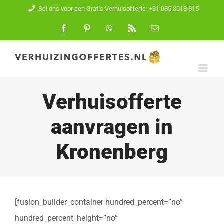
Ga
Bel ons voor een Gratis Verhuisofferte: +31 085 3013 815
naar
Facebook
Pinterest
WhatsApp
Rss
E-
mail
inhoud
Verhuisofferte
aanvragen in
Kronenberg
[fusion_builder_container hundred_percent=”no”
hundred_percent_height=”no”