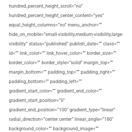
hundred_percent_height_scroll=”no”
hundred_percent_height_center_content=”yes”
equal_height_columns=”no” menu_anchor=””
hide_on_mobile=”small-visibility,medium-visibility,large-
visibility” status=”published” publish_date=”” class=””
id=”” link_color=”” link_hover_color=”” border_size=””
border_color=”” border_style=”solid” margin_top=””
margin_bottom=”” padding_top=”” padding_right=””
padding_bottom=”” padding_left=””
gradient_start_color=”” gradient_end_color=””
gradient_start_position=”0″
gradient_end_position=”100″ gradient_type=”linear”
radial_direction=”center center” linear_angle=”180″
background_color=”” background_image=””