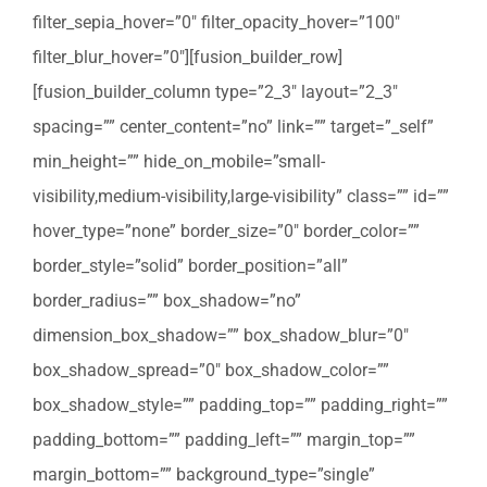
filter_sepia_hover=”0″ filter_opacity_hover=”100″
filter_blur_hover=”0″][fusion_builder_row]
[fusion_builder_column type=”2_3″ layout=”2_3″
spacing=”” center_content=”no” link=”” target=”_self”
min_height=”” hide_on_mobile=”small-
visibility,medium-visibility,large-visibility” class=”” id=””
hover_type=”none” border_size=”0″ border_color=””
border_style=”solid” border_position=”all”
border_radius=”” box_shadow=”no”
dimension_box_shadow=”” box_shadow_blur=”0″
box_shadow_spread=”0″ box_shadow_color=””
box_shadow_style=”” padding_top=”” padding_right=””
padding_bottom=”” padding_left=”” margin_top=””
margin_bottom=”” background_type=”single”