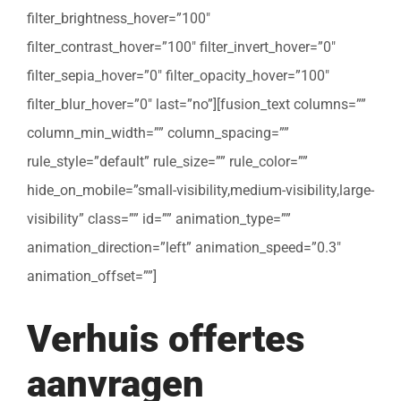
filter_brightness_hover=”100″
filter_contrast_hover=”100″ filter_invert_hover=”0″
filter_sepia_hover=”0″ filter_opacity_hover=”100″
filter_blur_hover=”0″ last=”no”][fusion_text columns=””
column_min_width=”” column_spacing=””
rule_style=”default” rule_size=”” rule_color=””
hide_on_mobile=”small-visibility,medium-visibility,large-
visibility” class=”” id=”” animation_type=””
animation_direction=”left” animation_speed=”0.3″
animation_offset=””]
Verhuis offertes
aanvragen