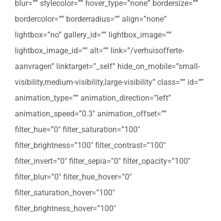
blur=”” stylecolor=”” hover_type=”none” bordersize=””
bordercolor=”” borderradius=”” align=”none”
lightbox=”no” gallery_id=”” lightbox_image=””
lightbox_image_id=”” alt=”” link=”/verhuisofferte-
aanvragen” linktarget=”_self” hide_on_mobile=”small-
visibility,medium-visibility,large-visibility” class=”” id=””
animation_type=”” animation_direction=”left”
animation_speed=”0.3″ animation_offset=””
filter_hue=”0″ filter_saturation=”100″
filter_brightness=”100″ filter_contrast=”100″
filter_invert=”0″ filter_sepia=”0″ filter_opacity=”100″
filter_blur=”0″ filter_hue_hover=”0″
filter_saturation_hover=”100″
filter_brightness_hover=”100″