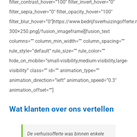
filter_contrast_hover=”100″ filter_invert_hover=”0″
filter_sepia_hover=”0″ filter_opacity_hover=”100″
filter_blur_hover=”0″]https://www.bedrijfsverhuizingoffert
300×250.png[/fusion_imageframe][fusion_text
columns=”” column_min_width=”” column_spacing=””
rule_style=”default” rule_size=”” rule_color=””
hide_on_mobile=”small-visibility,medium-visibility,large-
visibility” class=”” id=”” animation_type=””
animation_direction=”left” animation_speed=”0.3″
animation_offset=””]
Wat klanten over ons vertellen
De verhuisofferte was binnen enkele