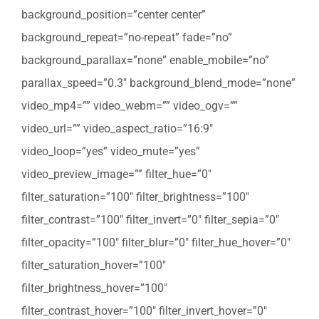
background_position=”center center”
background_repeat=”no-repeat” fade=”no”
background_parallax=”none” enable_mobile=”no”
parallax_speed=”0.3″ background_blend_mode=”none”
video_mp4=”” video_webm=”” video_ogv=””
video_url=”” video_aspect_ratio=”16:9″
video_loop=”yes” video_mute=”yes”
video_preview_image=”” filter_hue=”0″
filter_saturation=”100″ filter_brightness=”100″
filter_contrast=”100″ filter_invert=”0″ filter_sepia=”0″
filter_opacity=”100″ filter_blur=”0″ filter_hue_hover=”0″
filter_saturation_hover=”100″
filter_brightness_hover=”100″
filter_contrast_hover=”100″ filter_invert_hover=”0″