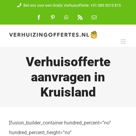
Ga
Bel ons voor een Gratis Verhuisofferte: +31 085 3013 815
naar
Facebook
Pinterest
WhatsApp
Rss
E-
mail
inhoud
Verhuisofferte
aanvragen in
Kruisland
[fusion_builder_container hundred_percent=”no”
hundred_percent_height=”no”