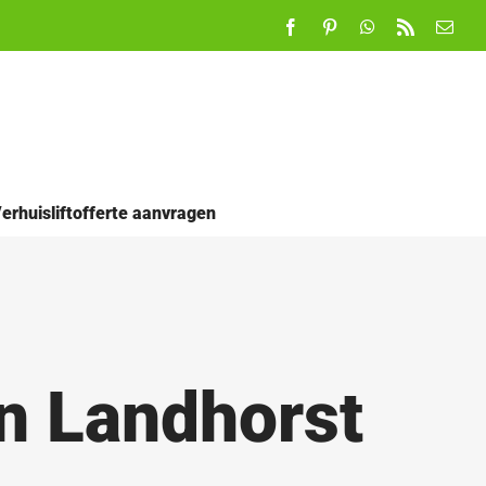
Facebook
Pinterest
WhatsApp
Rss
E-
mail
erhuisliftofferte aanvragen
in Landhorst