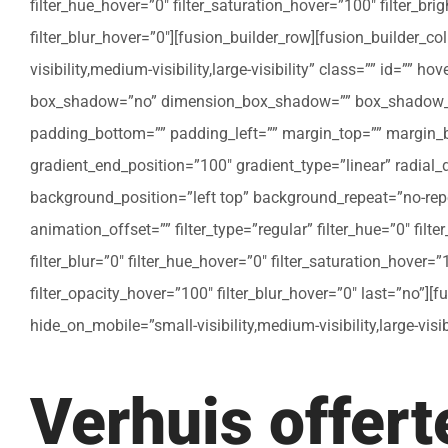
filter_hue_hover=”0″ filter_saturation_hover=”100″ filter_bri
filter_blur_hover=”0″][fusion_builder_row][fusion_builder_c
visibility,medium-visibility,large-visibility” class=”” id=””
box_shadow=”no” dimension_box_shadow=”” box_shadow_bl
padding_bottom=”” padding_left=”” margin_top=”” margin_bo
gradient_end_position=”100″ gradient_type=”linear” radial
background_position=”left top” background_repeat=”no-re
animation_offset=”” filter_type=”regular” filter_hue=”0″ filte
filter_blur=”0″ filter_hue_hover=”0″ filter_saturation_hover=
filter_opacity_hover=”100″ filter_blur_hover=”0″ last=”no”]
hide_on_mobile=”small-visibility,medium-visibility,large-vis
Verhuis offer