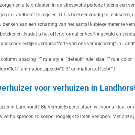
orgen en u te ontlasten in de stressvolle periode tijdens een ve
n in Landhorst te regelen. Dit is heel eenvoudig te realiseren, u
 u denken aan een schatting van het aantal kubieke meter te ver
betekenen. Nadat u het offerteformulier heeft ingevuld en vers
n passende eerlijke verhuisofferte van ons verhuisbedrijf in Landh
olumn_spacing=”” rule_style=”default” rule_size=”” rule_color=””
ction=”left” animation_speed=”0.3″ animation_offset=””]
verhuizer voor verhuizen in Landhors
zer in Landhorst? Bij VerhuisExperts staan wij voor u klaar om u
uw verhuisproces zo soepel mogelijk te laten verlopen. Met onze