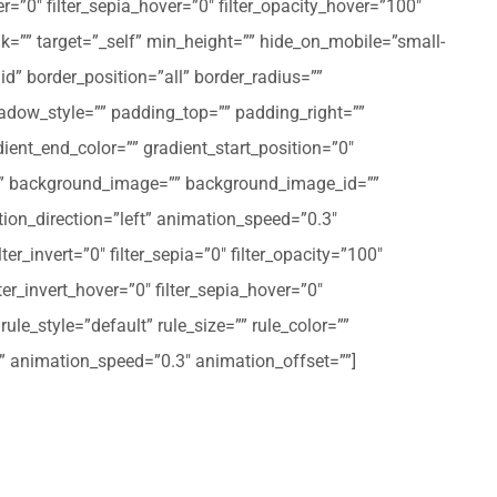
er=”0″ filter_sepia_hover=”0″ filter_opacity_hover=”100″
nk=”” target=”_self” min_height=”” hide_on_mobile=”small-
olid” border_position=”all” border_radius=””
ow_style=”” padding_top=”” padding_right=””
ent_end_color=”” gradient_start_position=”0″
r=”” background_image=”” background_image_id=””
on_direction=”left” animation_speed=”0.3″
ter_invert=”0″ filter_sepia=”0″ filter_opacity=”100″
lter_invert_hover=”0″ filter_sepia_hover=”0″
le_style=”default” rule_size=”” rule_color=””
eft” animation_speed=”0.3″ animation_offset=””]