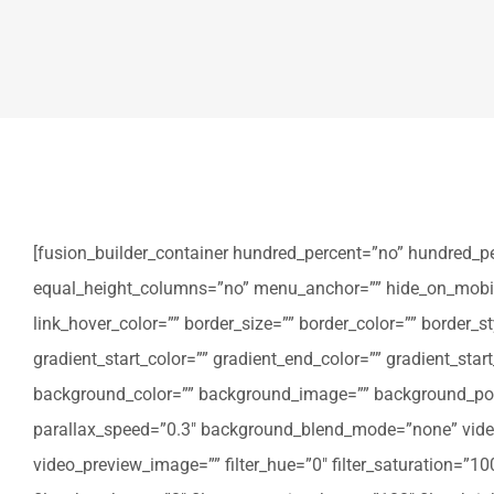
[fusion_builder_container hundred_percent=”no” hundred_p
equal_height_columns=”no” menu_anchor=”” hide_on_mobile=”sm
link_hover_color=”” border_size=”” border_color=”” border
gradient_start_color=”” gradient_end_color=”” gradient_star
background_color=”” background_image=”” background_posi
parallax_speed=”0.3″ background_blend_mode=”none” video
video_preview_image=”” filter_hue=”0″ filter_saturation=”100″ 