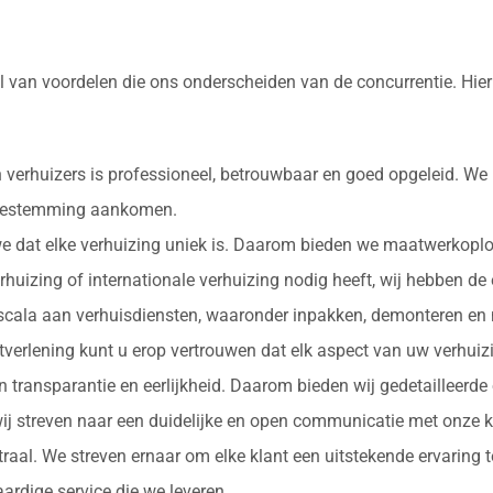
l van voordelen die ons onderscheiden van de concurrentie. Hie
 verhuizers is professioneel, betrouwbaar en goed opgeleid. We
e bestemming aankomen.
 we dat elke verhuizing uniek is. Daarom bieden we maatwerkopl
erhuizing of internationale verhuizing nodig heeft, wij hebben de
d scala aan verhuisdiensten, waaronder inpakken, demonteren en 
nstverlening kunt u erop vertrouwen dat elk aspect van uw verhu
in transparantie en eerlijkheid. Daarom bieden wij gedetailleerde
ij streven naar een duidelijke en open communicatie met onze k
ntraal. We streven ernaar om elke klant een uitstekende ervaring
rdige service die we leveren.