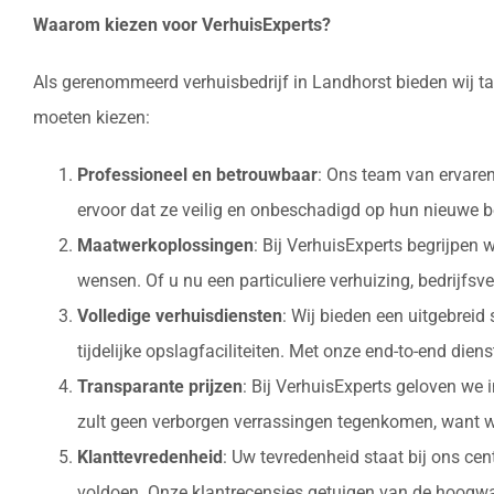
Waarom kiezen voor VerhuisExperts?
Als gerenommeerd verhuisbedrijf in Landhorst bieden wij ta
moeten kiezen:
Professioneel en betrouwbaar
: Ons team van ervaren
ervoor dat ze veilig en onbeschadigd op hun nieuw
Maatwerkoplossingen
: Bij VerhuisExperts begrijpen
wensen. Of u nu een particuliere verhuizing, bedrijfsv
Volledige verhuisdiensten
: Wij bieden een uitgebrei
tijdelijke opslagfaciliteiten. Met onze end-to-end die
Transparante prijzen
: Bij VerhuisExperts geloven we 
zult geen verborgen verrassingen tegenkomen, want w
Klanttevredenheid
: Uw tevredenheid staat bij ons ce
voldoen. Onze klantrecensies getuigen van de hoogwaa