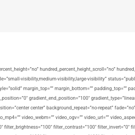
ercent_height=”no” hundred_percent_height_scroll=”no” hundred
all-visibility,medium-visibility,large-visibility” status=”publi
_style=”solid” margin_top=”” margin_bottom=”” padding_top=”” pa
t_position=”0″ gradient_end_position=”100″ gradient_type=”linear
tion=”center center” background_repeat=”no-repeat” fade=”no
_mp4=”” video_webm=”” video_ogv=”” video_url=”” video_aspec
filter_brightness=”100″ filter_contrast=”100″ filter_invert=”0″ fil