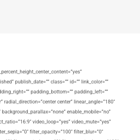
_percent_height_center_content=”yes”
shed” publish_date=”” class=”” id=”” link_color=””
dding_right=”” padding_bottom=”” padding_left=””
” radial_direction=”center center” linear_angle=”180″
” background_parallax=”none” enable_mobile=”no”
t_ratio=”16:9″ video_loop=”yes” video_mute=”yes”
ter_sepia=”0″ filter_opacity=”100″ filter_blur=”0″