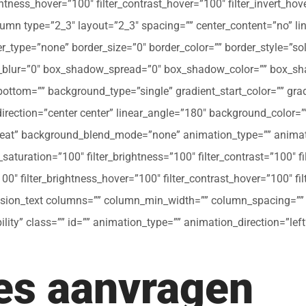
ghtness_hover=”100″ filter_contrast_hover=”100″ filter_invert_hov
olumn type=”2_3″ layout=”2_3″ spacing=”” center_content=”no” li
 hover_type=”none” border_size=”0″ border_color=”” border_style=”s
ur=”0″ box_shadow_spread=”0″ box_shadow_color=”” box_shad
ttom=”” background_type=”single” gradient_start_color=”” gradi
_direction=”center center” linear_angle=”180″ background_colo
peat” background_blend_mode=”none” animation_type=”” animati
r_saturation=”100″ filter_brightness=”100″ filter_contrast=”100″ fil
”100″ filter_brightness_hover=”100″ filter_contrast_hover=”100″ fi
[fusion_text columns=”” column_min_width=”” column_spacing=”” ru
ibility” class=”” id=”” animation_type=”” animation_direction=”l
tes aanvragen