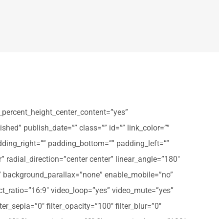
_percent_height_center_content=”yes”
shed” publish_date=”” class=”” id=”” link_color=””
dding_right=”” padding_bottom=”” padding_left=””
” radial_direction=”center center” linear_angle=”180″
” background_parallax=”none” enable_mobile=”no”
t_ratio=”16:9″ video_loop=”yes” video_mute=”yes”
ter_sepia=”0″ filter_opacity=”100″ filter_blur=”0″