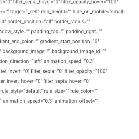
er=”0″ filter_sepia_hover=”0″ filter_opacity_hover=”100″
nk=”” target=”_self” min_height=”” hide_on_mobile=”small-
olid” border_position=”all” border_radius=””
ow_style=”” padding_top=”” padding_right=””
ent_end_color=”” gradient_start_position=”0″
r=”” background_image=”” background_image_id=””
on_direction=”left” animation_speed=”0.3″
ter_invert=”0″ filter_sepia=”0″ filter_opacity=”100″
lter_invert_hover=”0″ filter_sepia_hover=”0″
le_style=”default” rule_size=”” rule_color=””
eft” animation_speed=”0.3″ animation_offset=””]