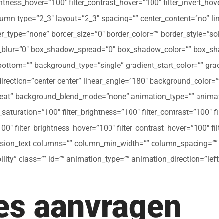
ghtness_hover=”100″ filter_contrast_hover=”100″ filter_invert_hov
olumn type=”2_3″ layout=”2_3″ spacing=”” center_content=”no” li
 hover_type=”none” border_size=”0″ border_color=”” border_style=”s
ur=”0″ box_shadow_spread=”0″ box_shadow_color=”” box_shad
ttom=”” background_type=”single” gradient_start_color=”” gradi
_direction=”center center” linear_angle=”180″ background_colo
peat” background_blend_mode=”none” animation_type=”” animati
r_saturation=”100″ filter_brightness=”100″ filter_contrast=”100″ fil
”100″ filter_brightness_hover=”100″ filter_contrast_hover=”100″ fi
[fusion_text columns=”” column_min_width=”” column_spacing=”” ru
ibility” class=”” id=”” animation_type=”” animation_direction=”l
tes aanvragen