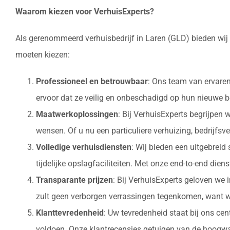
Waarom kiezen voor VerhuisExperts?
Als gerenommeerd verhuisbedrijf in Laren (GLD) bieden wij 
moeten kiezen:
Professioneel en betrouwbaar
: Ons team van ervaren
ervoor dat ze veilig en onbeschadigd op hun nieuw
Maatwerkoplossingen
: Bij VerhuisExperts begrijpen
wensen. Of u nu een particuliere verhuizing, bedrijfsv
Volledige verhuisdiensten
: Wij bieden een uitgebrei
tijdelijke opslagfaciliteiten. Met onze end-to-end die
Transparante prijzen
: Bij VerhuisExperts geloven we 
zult geen verborgen verrassingen tegenkomen, want w
Klanttevredenheid
: Uw tevredenheid staat bij ons ce
voldoen. Onze klantrecensies getuigen van de hoogwaa