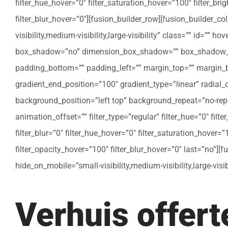
filter_hue_hover=”0″ filter_saturation_hover=”100″ filter_bri
filter_blur_hover=”0″][fusion_builder_row][fusion_builder_c
visibility,medium-visibility,large-visibility” class=”” id=””
box_shadow=”no” dimension_box_shadow=”” box_shadow_bl
padding_bottom=”” padding_left=”” margin_top=”” margin_bo
gradient_end_position=”100″ gradient_type=”linear” radial
background_position=”left top” background_repeat=”no-re
animation_offset=”” filter_type=”regular” filter_hue=”0″ filte
filter_blur=”0″ filter_hue_hover=”0″ filter_saturation_hover=
filter_opacity_hover=”100″ filter_blur_hover=”0″ last=”no”]
hide_on_mobile=”small-visibility,medium-visibility,large-vis
Verhuis offer