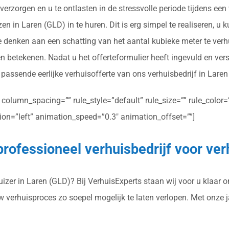
verzorgen en u te ontlasten in de stressvolle periode tijdens ee
n in Laren (GLD) in te huren. Dit is erg simpel te realiseren, u k
je denken aan een schatting van het aantal kubieke meter te ver
n betekenen. Nadat u het offerteformulier heeft ingevuld en ve
n passende eerlijke verhuisofferte van ons verhuisbedrijf in Laren
olumn_spacing=”” rule_style=”default” rule_size=”” rule_color=””
ction=”left” animation_speed=”0.3″ animation_offset=””]
professioneel verhuisbedrijf voor ver
zer in Laren (GLD)? Bij VerhuisExperts staan wij voor u klaar om
uw verhuisproces zo soepel mogelijk te laten verlopen. Met onze