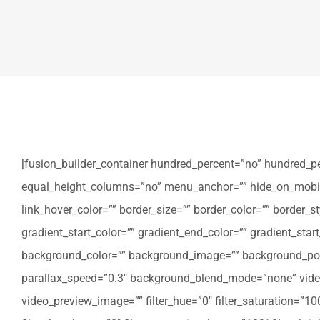
[fusion_builder_container hundred_percent=”no” hundred_p
equal_height_columns=”no” menu_anchor=”” hide_on_mobile=”sm
link_hover_color=”” border_size=”” border_color=”” border
gradient_start_color=”” gradient_end_color=”” gradient_star
background_color=”” background_image=”” background_posi
parallax_speed=”0.3″ background_blend_mode=”none” video
video_preview_image=”” filter_hue=”0″ filter_saturation=”100″ 