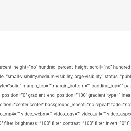
ercent_height=”no” hundred_percent_height_scroll=”no” hundred
all-visibility,medium-visibility,large-visibility” status=”publi
_style=”solid” margin_top=”” margin_bottom=”” padding_top=”” pa
t_position=”0″ gradient_end_position=”100″ gradient_type=”linear
tion=”center center” background_repeat=”no-repeat” fade=”no
_mp4=”” video_webm=”” video_ogv=”” video_url=”” video_aspec
filter_brightness=”100″ filter_contrast=”100″ filter_invert=”0″ fil