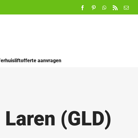
Facebook
Pinterest
WhatsApp
Rss
E-
mail
erhuisliftofferte aanvragen
n Laren (GLD)