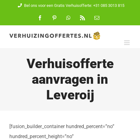
Ga
Bel ons voor een Gratis Verhuisofferte: +31 085 3013 815
naar
Facebook
Pinterest
WhatsApp
Rss
E-
mail
inhoud
Verhuisofferte
aanvragen in
Leveroij
[fusion_builder_container hundred_percent=”no”
hundred_percent_height=”no”