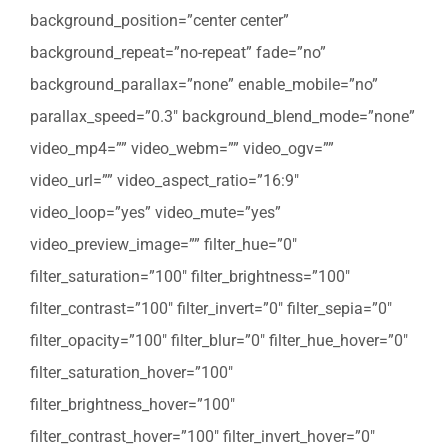
background_position=”center center”
background_repeat=”no-repeat” fade=”no”
background_parallax=”none” enable_mobile=”no”
parallax_speed=”0.3″ background_blend_mode=”none”
video_mp4=”” video_webm=”” video_ogv=””
video_url=”” video_aspect_ratio=”16:9″
video_loop=”yes” video_mute=”yes”
video_preview_image=”” filter_hue=”0″
filter_saturation=”100″ filter_brightness=”100″
filter_contrast=”100″ filter_invert=”0″ filter_sepia=”0″
filter_opacity=”100″ filter_blur=”0″ filter_hue_hover=”0″
filter_saturation_hover=”100″
filter_brightness_hover=”100″
filter_contrast_hover=”100″ filter_invert_hover=”0″