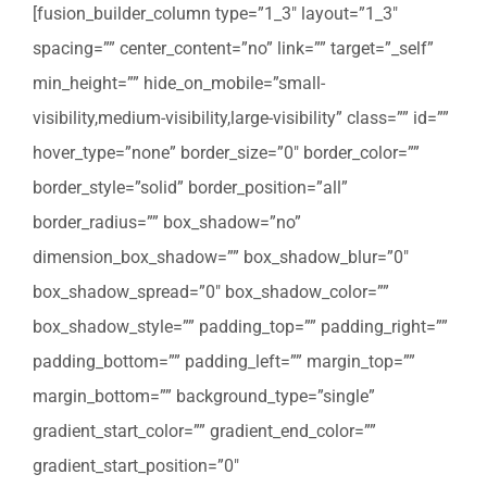
[fusion_builder_column type=”1_3″ layout=”1_3″
spacing=”” center_content=”no” link=”” target=”_self”
min_height=”” hide_on_mobile=”small-
visibility,medium-visibility,large-visibility” class=”” id=””
hover_type=”none” border_size=”0″ border_color=””
border_style=”solid” border_position=”all”
border_radius=”” box_shadow=”no”
dimension_box_shadow=”” box_shadow_blur=”0″
box_shadow_spread=”0″ box_shadow_color=””
box_shadow_style=”” padding_top=”” padding_right=””
padding_bottom=”” padding_left=”” margin_top=””
margin_bottom=”” background_type=”single”
gradient_start_color=”” gradient_end_color=””
gradient_start_position=”0″