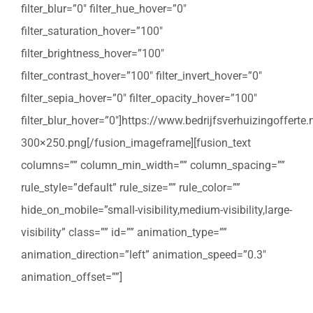
filter_blur=”0″ filter_hue_hover=”0″
filter_saturation_hover=”100″
filter_brightness_hover=”100″
filter_contrast_hover=”100″ filter_invert_hover=”0″
filter_sepia_hover=”0″ filter_opacity_hover=”100″
filter_blur_hover=”0″]https://www.bedrijfsverhuizingoffert
300×250.png[/fusion_imageframe][fusion_text
columns=”” column_min_width=”” column_spacing=””
rule_style=”default” rule_size=”” rule_color=””
hide_on_mobile=”small-visibility,medium-visibility,large-
visibility” class=”” id=”” animation_type=””
animation_direction=”left” animation_speed=”0.3″
animation_offset=””]