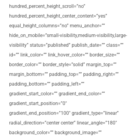
hundred_percent_height_scroll=”no”
hundred_percent_height_center_content=”yes”
equal_height_columns=”no” menu_anchor=””
hide_on_mobile=”small-visibility,medium-visibility,large-
visibility” status=”published” publish_date=”” class=””
id=”” link_color=”” link_hover_color=”” border_size=””
border_color=”” border_style=”solid” margin_top=””
margin_bottom=”” padding_top=”” padding_right=””
padding_bottom=”” padding_left=””
gradient_start_color=”” gradient_end_color=””
gradient_start_position=”0″
gradient_end_position=”100″ gradient_type=”linear”
radial_direction=”center center” linear_angle=”180″
background_color=”” background_image=””