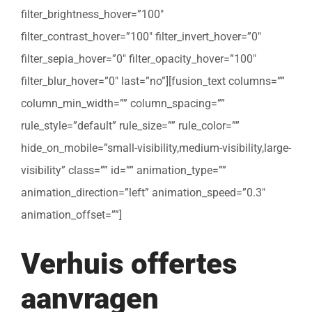
filter_brightness_hover=”100″
filter_contrast_hover=”100″ filter_invert_hover=”0″
filter_sepia_hover=”0″ filter_opacity_hover=”100″
filter_blur_hover=”0″ last=”no”][fusion_text columns=””
column_min_width=”” column_spacing=””
rule_style=”default” rule_size=”” rule_color=””
hide_on_mobile=”small-visibility,medium-visibility,large-
visibility” class=”” id=”” animation_type=””
animation_direction=”left” animation_speed=”0.3″
animation_offset=””]
Verhuis offertes
aanvragen