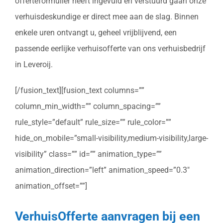
offerteformulier heeft ingevuld en verstuurd gaan onze
verhuisdeskundige er direct mee aan de slag. Binnen
enkele uren ontvangt u, geheel vrijblijvend, een
passende eerlijke verhuisofferte van ons verhuisbedrijf
in Leveroij.
[/fusion_text][fusion_text columns=””
column_min_width=”” column_spacing=””
rule_style=”default” rule_size=”” rule_color=””
hide_on_mobile=”small-visibility,medium-visibility,large-
visibility” class=”” id=”” animation_type=””
animation_direction=”left” animation_speed=”0.3″
animation_offset=””]
VerhuisOfferte aanvragen bij een