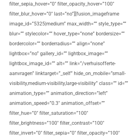
filter_sepia_hover=”0″ filter_opacity_hover=”100″
filter_blur_hover=”0″ last=”no”][fusion_imageframe
image_id=”5325|medium” max_width=”” style_type=””
blur=”” stylecolor=”” hover_type=”none” bordersize=””
bordercolor=”” borderradius=”” align=”none”
lightbox=”no” gallery_id=”” lightbox_image=””
lightbox_image_id=”” alt=”” link=”/verhuisofferte-
aanvragen” linktarget=”_self” hide_on_mobile=”small-
visibility,medium-visibility,large-visibility” class=”” id=””
animation_type=”” animation_direction=”left”
animation_speed=”0.3″ animation_offset=””
filter_hue=”0″ filter_saturation=”100″
filter_brightness=”100″ filter_contrast=”100″
filter_invert=”0″ filter_sepia=”0″ filter_opacity=”100″