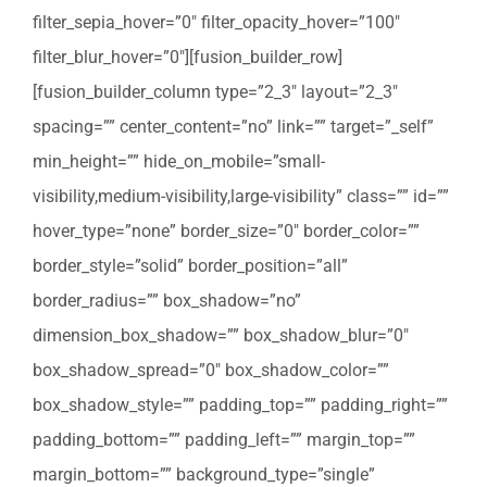
filter_sepia_hover=”0″ filter_opacity_hover=”100″
filter_blur_hover=”0″][fusion_builder_row]
[fusion_builder_column type=”2_3″ layout=”2_3″
spacing=”” center_content=”no” link=”” target=”_self”
min_height=”” hide_on_mobile=”small-
visibility,medium-visibility,large-visibility” class=”” id=””
hover_type=”none” border_size=”0″ border_color=””
border_style=”solid” border_position=”all”
border_radius=”” box_shadow=”no”
dimension_box_shadow=”” box_shadow_blur=”0″
box_shadow_spread=”0″ box_shadow_color=””
box_shadow_style=”” padding_top=”” padding_right=””
padding_bottom=”” padding_left=”” margin_top=””
margin_bottom=”” background_type=”single”