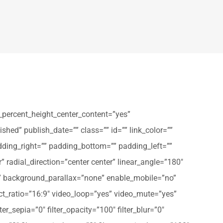
_percent_height_center_content=”yes”
shed” publish_date=”” class=”” id=”” link_color=””
dding_right=”” padding_bottom=”” padding_left=””
” radial_direction=”center center” linear_angle=”180″
” background_parallax=”none” enable_mobile=”no”
t_ratio=”16:9″ video_loop=”yes” video_mute=”yes”
ter_sepia=”0″ filter_opacity=”100″ filter_blur=”0″