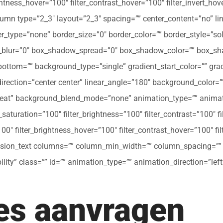
ghtness_hover=”100″ filter_contrast_hover=”100″ filter_invert_hov
olumn type=”2_3″ layout=”2_3″ spacing=”” center_content=”no” li
 hover_type=”none” border_size=”0″ border_color=”” border_style=”s
ur=”0″ box_shadow_spread=”0″ box_shadow_color=”” box_shad
ttom=”” background_type=”single” gradient_start_color=”” gradi
_direction=”center center” linear_angle=”180″ background_colo
peat” background_blend_mode=”none” animation_type=”” animati
r_saturation=”100″ filter_brightness=”100″ filter_contrast=”100″ fil
”100″ filter_brightness_hover=”100″ filter_contrast_hover=”100″ fi
[fusion_text columns=”” column_min_width=”” column_spacing=”” ru
ibility” class=”” id=”” animation_type=”” animation_direction=”l
tes aanvragen