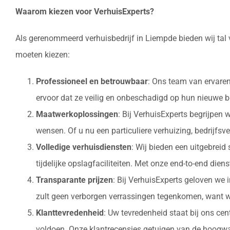
Waarom kiezen voor VerhuisExperts?
Als gerenommeerd verhuisbedrijf in Liempde bieden wij tal
moeten kiezen:
Professioneel en betrouwbaar
: Ons team van ervaren
ervoor dat ze veilig en onbeschadigd op hun nieuw
Maatwerkoplossingen
: Bij VerhuisExperts begrijpen
wensen. Of u nu een particuliere verhuizing, bedrijfsv
Volledige verhuisdiensten
: Wij bieden een uitgebrei
tijdelijke opslagfaciliteiten. Met onze end-to-end die
Transparante prijzen
: Bij VerhuisExperts geloven we 
zult geen verborgen verrassingen tegenkomen, want w
Klanttevredenheid
: Uw tevredenheid staat bij ons ce
voldoen. Onze klantrecensies getuigen van de hoogwaa