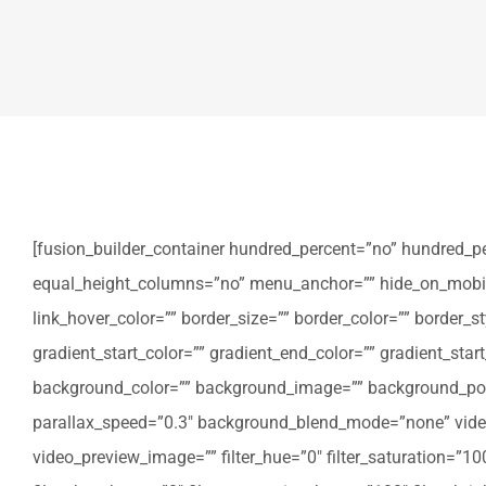
[fusion_builder_container hundred_percent=”no” hundred_p
equal_height_columns=”no” menu_anchor=”” hide_on_mobile=”sm
link_hover_color=”” border_size=”” border_color=”” border
gradient_start_color=”” gradient_end_color=”” gradient_star
background_color=”” background_image=”” background_posi
parallax_speed=”0.3″ background_blend_mode=”none” video
video_preview_image=”” filter_hue=”0″ filter_saturation=”100″ 