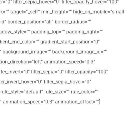
er=”0″ filter_sepia_hover=”0″ filter_opacity_hover=”100″
nk=”” target=”_self” min_height=”” hide_on_mobile=”small-
olid” border_position=”all” border_radius=””
ow_style=”” padding_top=”” padding_right=””
ent_end_color=”” gradient_start_position=”0″
r=”” background_image=”” background_image_id=””
on_direction=”left” animation_speed=”0.3″
ter_invert=”0″ filter_sepia=”0″ filter_opacity=”100″
lter_invert_hover=”0″ filter_sepia_hover=”0″
le_style=”default” rule_size=”” rule_color=””
eft” animation_speed=”0.3″ animation_offset=””]