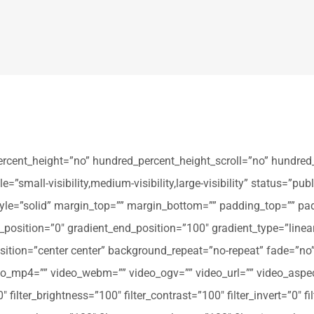
ercent_height=”no” hundred_percent_height_scroll=”no” hundred
all-visibility,medium-visibility,large-visibility” status=”publi
_style=”solid” margin_top=”” margin_bottom=”” padding_top=”” pa
t_position=”0″ gradient_end_position=”100″ gradient_type=”linear
tion=”center center” background_repeat=”no-repeat” fade=”no
_mp4=”” video_webm=”” video_ogv=”” video_url=”” video_aspec
filter_brightness=”100″ filter_contrast=”100″ filter_invert=”0″ fil