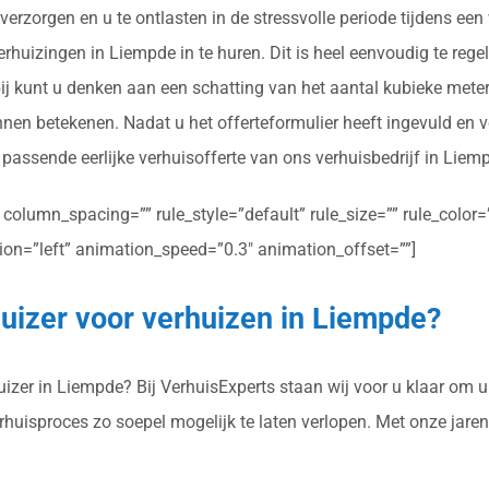
verzorgen en u te ontlasten in de stressvolle periode tijdens ee
huizingen in Liempde in te huren. Dit is heel eenvoudig te regel
ij kunt u denken aan een schatting van het aantal kubieke meter
nnen betekenen. Nadat u het offerteformulier heeft ingevuld en 
n passende eerlijke verhuisofferte van ons verhuisbedrijf in Liem
olumn_spacing=”” rule_style=”default” rule_size=”” rule_color=””
ction=”left” animation_speed=”0.3″ animation_offset=””]
uizer voor verhuizen in Liempde?
zer in Liempde? Bij VerhuisExperts staan wij voor u klaar om u 
erhuisproces zo soepel mogelijk te laten verlopen. Met onze jar