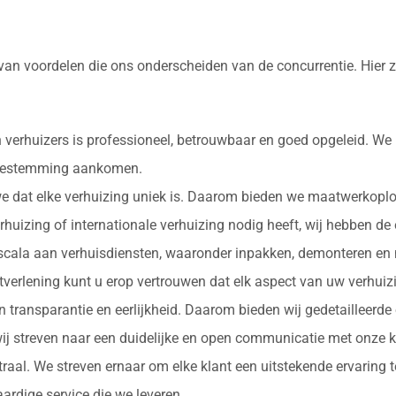
 van voordelen die ons onderscheiden van de concurrentie. Hier 
 verhuizers is professioneel, betrouwbaar en goed opgeleid. We
e bestemming aankomen.
 we dat elke verhuizing uniek is. Daarom bieden we maatwerkopl
erhuizing of internationale verhuizing nodig heeft, wij hebben de
d scala aan verhuisdiensten, waaronder inpakken, demonteren en 
nstverlening kunt u erop vertrouwen dat elk aspect van uw verhu
in transparantie en eerlijkheid. Daarom bieden wij gedetailleerde
ij streven naar een duidelijke en open communicatie met onze k
ntraal. We streven ernaar om elke klant een uitstekende ervaring
rdige service die we leveren.