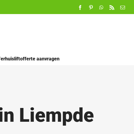
Facebook
Pinterest
WhatsApp
Rss
E-
mail
erhuisliftofferte aanvragen
 in Liempde