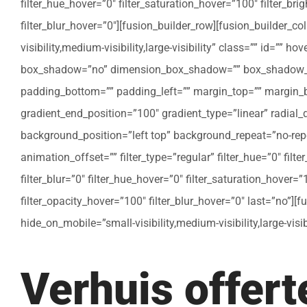
filter_hue_hover=”0″ filter_saturation_hover=”100″ filter_bri
filter_blur_hover=”0″][fusion_builder_row][fusion_builder_c
visibility,medium-visibility,large-visibility” class=”” id=””
box_shadow=”no” dimension_box_shadow=”” box_shadow_bl
padding_bottom=”” padding_left=”” margin_top=”” margin_bo
gradient_end_position=”100″ gradient_type=”linear” radial
background_position=”left top” background_repeat=”no-re
animation_offset=”” filter_type=”regular” filter_hue=”0″ filte
filter_blur=”0″ filter_hue_hover=”0″ filter_saturation_hover=
filter_opacity_hover=”100″ filter_blur_hover=”0″ last=”no”]
hide_on_mobile=”small-visibility,medium-visibility,large-vis
Verhuis offer