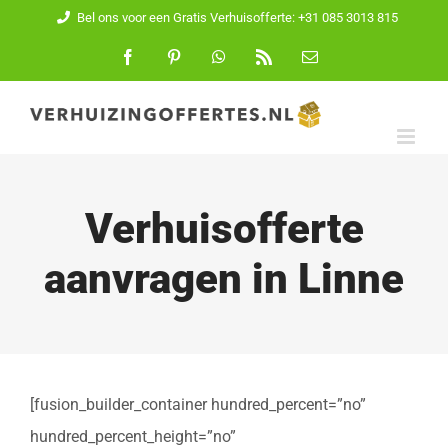
Ga
Bel ons voor een Gratis Verhuisofferte: +31 085 3013 815
naar
Facebook
Pinterest
WhatsApp
Rss
E-
mail
inhoud
Verhuisofferte
aanvragen in Linne
[fusion_builder_container hundred_percent=”no”
hundred_percent_height=”no”