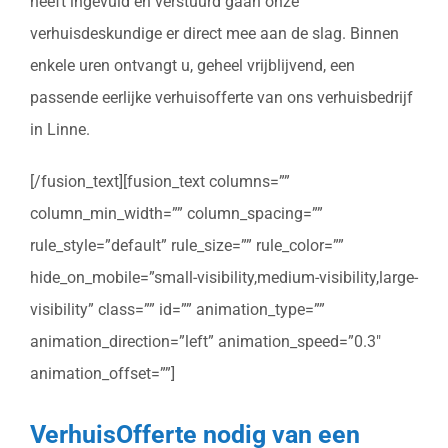
heeft ingevuld en verstuurd gaan onze
verhuisdeskundige er direct mee aan de slag. Binnen
enkele uren ontvangt u, geheel vrijblijvend, een
passende eerlijke verhuisofferte van ons verhuisbedrijf
in Linne.
[/fusion_text][fusion_text columns=””
column_min_width=”” column_spacing=””
rule_style=”default” rule_size=”” rule_color=””
hide_on_mobile=”small-visibility,medium-visibility,large-
visibility” class=”” id=”” animation_type=””
animation_direction=”left” animation_speed=”0.3″
animation_offset=””]
VerhuisOfferte nodig van een