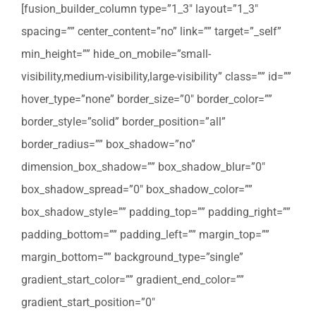
[fusion_builder_column type=”1_3″ layout=”1_3″
spacing=”” center_content=”no” link=”” target=”_self”
min_height=”” hide_on_mobile=”small-
visibility,medium-visibility,large-visibility” class=”” id=””
hover_type=”none” border_size=”0″ border_color=””
border_style=”solid” border_position=”all”
border_radius=”” box_shadow=”no”
dimension_box_shadow=”” box_shadow_blur=”0″
box_shadow_spread=”0″ box_shadow_color=””
box_shadow_style=”” padding_top=”” padding_right=””
padding_bottom=”” padding_left=”” margin_top=””
margin_bottom=”” background_type=”single”
gradient_start_color=”” gradient_end_color=””
gradient_start_position=”0″