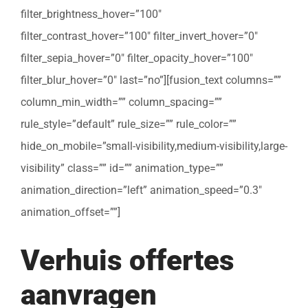
filter_brightness_hover=”100″
filter_contrast_hover=”100″ filter_invert_hover=”0″
filter_sepia_hover=”0″ filter_opacity_hover=”100″
filter_blur_hover=”0″ last=”no”][fusion_text columns=””
column_min_width=”” column_spacing=””
rule_style=”default” rule_size=”” rule_color=””
hide_on_mobile=”small-visibility,medium-visibility,large-
visibility” class=”” id=”” animation_type=””
animation_direction=”left” animation_speed=”0.3″
animation_offset=””]
Verhuis offertes
aanvragen