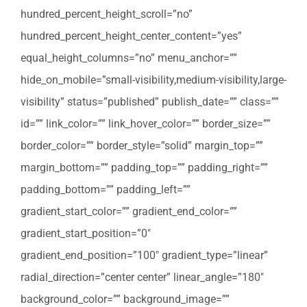
hundred_percent_height_scroll=”no”
hundred_percent_height_center_content=”yes”
equal_height_columns=”no” menu_anchor=””
hide_on_mobile=”small-visibility,medium-visibility,large-
visibility” status=”published” publish_date=”” class=””
id=”” link_color=”” link_hover_color=”” border_size=””
border_color=”” border_style=”solid” margin_top=””
margin_bottom=”” padding_top=”” padding_right=””
padding_bottom=”” padding_left=””
gradient_start_color=”” gradient_end_color=””
gradient_start_position=”0″
gradient_end_position=”100″ gradient_type=”linear”
radial_direction=”center center” linear_angle=”180″
background_color=”” background_image=””