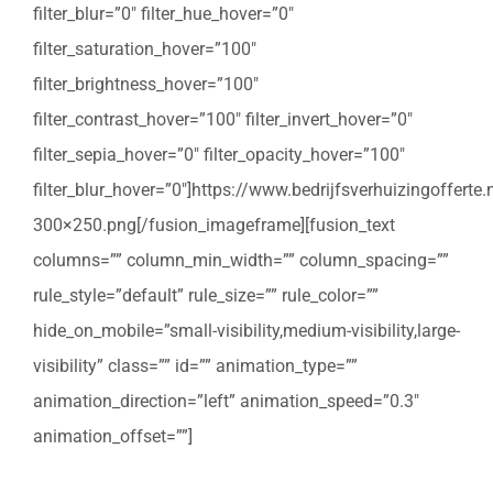
filter_blur=”0″ filter_hue_hover=”0″
filter_saturation_hover=”100″
filter_brightness_hover=”100″
filter_contrast_hover=”100″ filter_invert_hover=”0″
filter_sepia_hover=”0″ filter_opacity_hover=”100″
filter_blur_hover=”0″]https://www.bedrijfsverhuizingoffert
300×250.png[/fusion_imageframe][fusion_text
columns=”” column_min_width=”” column_spacing=””
rule_style=”default” rule_size=”” rule_color=””
hide_on_mobile=”small-visibility,medium-visibility,large-
visibility” class=”” id=”” animation_type=””
animation_direction=”left” animation_speed=”0.3″
animation_offset=””]