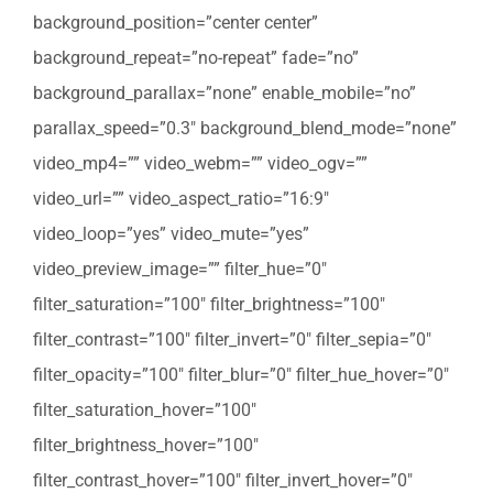
background_position=”center center”
background_repeat=”no-repeat” fade=”no”
background_parallax=”none” enable_mobile=”no”
parallax_speed=”0.3″ background_blend_mode=”none”
video_mp4=”” video_webm=”” video_ogv=””
video_url=”” video_aspect_ratio=”16:9″
video_loop=”yes” video_mute=”yes”
video_preview_image=”” filter_hue=”0″
filter_saturation=”100″ filter_brightness=”100″
filter_contrast=”100″ filter_invert=”0″ filter_sepia=”0″
filter_opacity=”100″ filter_blur=”0″ filter_hue_hover=”0″
filter_saturation_hover=”100″
filter_brightness_hover=”100″
filter_contrast_hover=”100″ filter_invert_hover=”0″