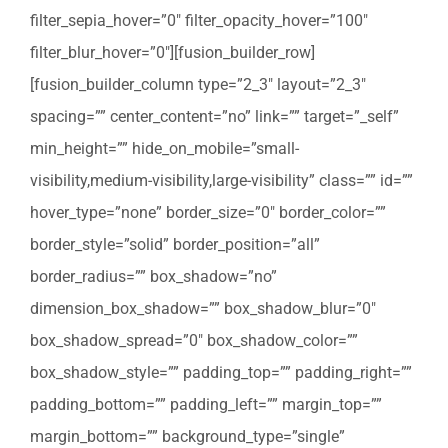
filter_sepia_hover=”0″ filter_opacity_hover=”100″
filter_blur_hover=”0″][fusion_builder_row]
[fusion_builder_column type=”2_3″ layout=”2_3″
spacing=”” center_content=”no” link=”” target=”_self”
min_height=”” hide_on_mobile=”small-
visibility,medium-visibility,large-visibility” class=”” id=””
hover_type=”none” border_size=”0″ border_color=””
border_style=”solid” border_position=”all”
border_radius=”” box_shadow=”no”
dimension_box_shadow=”” box_shadow_blur=”0″
box_shadow_spread=”0″ box_shadow_color=””
box_shadow_style=”” padding_top=”” padding_right=””
padding_bottom=”” padding_left=”” margin_top=””
margin_bottom=”” background_type=”single”