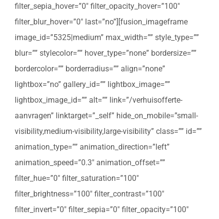
filter_sepia_hover=”0″ filter_opacity_hover=”100″
filter_blur_hover=”0″ last=”no”][fusion_imageframe
image_id=”5325|medium” max_width=”” style_type=””
blur=”” stylecolor=”” hover_type=”none” bordersize=””
bordercolor=”” borderradius=”” align=”none”
lightbox=”no” gallery_id=”” lightbox_image=””
lightbox_image_id=”” alt=”” link=”/verhuisofferte-
aanvragen” linktarget=”_self” hide_on_mobile=”small-
visibility,medium-visibility,large-visibility” class=”” id=””
animation_type=”” animation_direction=”left”
animation_speed=”0.3″ animation_offset=””
filter_hue=”0″ filter_saturation=”100″
filter_brightness=”100″ filter_contrast=”100″
filter_invert=”0″ filter_sepia=”0″ filter_opacity=”100″