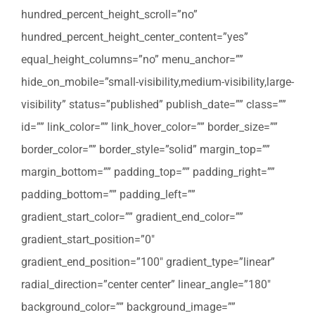
hundred_percent_height_scroll=”no”
hundred_percent_height_center_content=”yes”
equal_height_columns=”no” menu_anchor=””
hide_on_mobile=”small-visibility,medium-visibility,large-
visibility” status=”published” publish_date=”” class=””
id=”” link_color=”” link_hover_color=”” border_size=””
border_color=”” border_style=”solid” margin_top=””
margin_bottom=”” padding_top=”” padding_right=””
padding_bottom=”” padding_left=””
gradient_start_color=”” gradient_end_color=””
gradient_start_position=”0″
gradient_end_position=”100″ gradient_type=”linear”
radial_direction=”center center” linear_angle=”180″
background_color=”” background_image=””