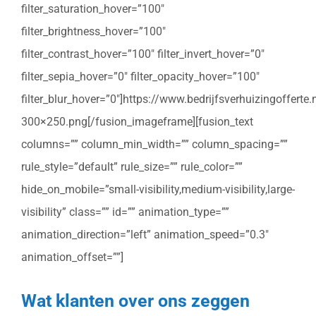
filter_saturation_hover=”100″
filter_brightness_hover=”100″
filter_contrast_hover=”100″ filter_invert_hover=”0″
filter_sepia_hover=”0″ filter_opacity_hover=”100″
filter_blur_hover=”0″]https://www.bedrijfsverhuizingoffert
300×250.png[/fusion_imageframe][fusion_text
columns=”” column_min_width=”” column_spacing=””
rule_style=”default” rule_size=”” rule_color=””
hide_on_mobile=”small-visibility,medium-visibility,large-
visibility” class=”” id=”” animation_type=””
animation_direction=”left” animation_speed=”0.3″
animation_offset=””]
Wat klanten over ons zeggen