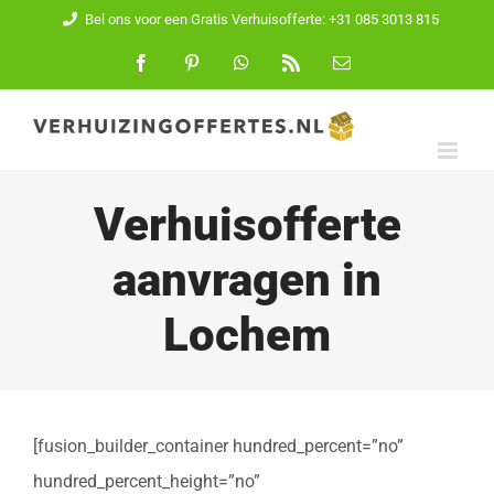
Ga
Bel ons voor een Gratis Verhuisofferte: +31 085 3013 815
naar
Facebook
Pinterest
WhatsApp
Rss
E-
mail
inhoud
Verhuisofferte
aanvragen in
Lochem
[fusion_builder_container hundred_percent=”no”
hundred_percent_height=”no”