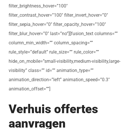
filter_brightness_hover=”100″
filter_contrast_hover=”100″ filter_invert_hover=”0″
filter_sepia_hover=”0″ filter_opacity_hover=”100″
filter_blur_hover=”0″ last=”no”][fusion_text columns=””
column_min_width=”” column_spacing=””
rule_style=”default” rule_size=”” rule_color=””
hide_on_mobile=”small-visibility,medium-visibility,large-
visibility” class=”” id=”” animation_type=””
animation_direction=”left” animation_speed=”0.3″
animation_offset=””]
Verhuis offertes
aanvragen