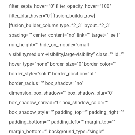
filter_sepia_hover=”0″ filter_opacity_hover=”100″
filter_blur_hover=”0″][fusion_builder_row]
[fusion_builder_column type=”2_3″ layout=”2_3″
spacing=”” center_content=”no” link=”” target=”_self”
min_height=”” hide_on_mobile=”small-
visibility,medium-visibility,large-visibility” class=”” id=””
hover_type=”none” border_size=”0″ border_color=””
border_style=”solid” border_position=”all”
border_radius=”” box_shadow=”no”
dimension_box_shadow=”” box_shadow_blur=”0″
box_shadow_spread=”0″ box_shadow_color=””
box_shadow_style=”” padding_top=”” padding_right=””
padding_bottom=”” padding_left=”” margin_top=””
margin_bottom=”” background_type=”single”