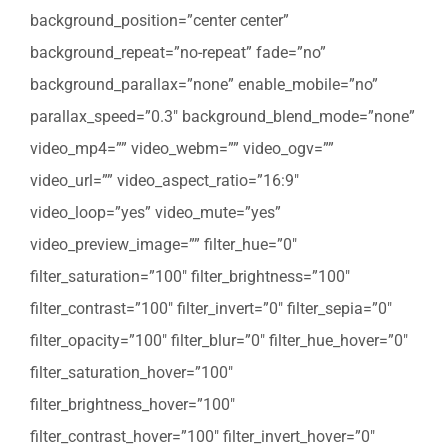
background_position=”center center”
background_repeat=”no-repeat” fade=”no”
background_parallax=”none” enable_mobile=”no”
parallax_speed=”0.3″ background_blend_mode=”none”
video_mp4=”” video_webm=”” video_ogv=””
video_url=”” video_aspect_ratio=”16:9″
video_loop=”yes” video_mute=”yes”
video_preview_image=”” filter_hue=”0″
filter_saturation=”100″ filter_brightness=”100″
filter_contrast=”100″ filter_invert=”0″ filter_sepia=”0″
filter_opacity=”100″ filter_blur=”0″ filter_hue_hover=”0″
filter_saturation_hover=”100″
filter_brightness_hover=”100″
filter_contrast_hover=”100″ filter_invert_hover=”0″