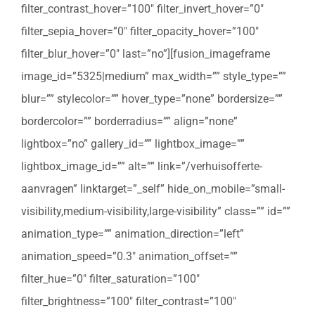
filter_contrast_hover=”100″ filter_invert_hover=”0″
filter_sepia_hover=”0″ filter_opacity_hover=”100″
filter_blur_hover=”0″ last=”no”][fusion_imageframe
image_id=”5325|medium” max_width=”” style_type=””
blur=”” stylecolor=”” hover_type=”none” bordersize=””
bordercolor=”” borderradius=”” align=”none”
lightbox=”no” gallery_id=”” lightbox_image=””
lightbox_image_id=”” alt=”” link=”/verhuisofferte-
aanvragen” linktarget=”_self” hide_on_mobile=”small-
visibility,medium-visibility,large-visibility” class=”” id=””
animation_type=”” animation_direction=”left”
animation_speed=”0.3″ animation_offset=””
filter_hue=”0″ filter_saturation=”100″
filter_brightness=”100″ filter_contrast=”100″