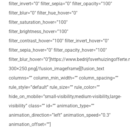
filter_invert=”0″ filter_sepia=”0″ filter_opacity=”100″
filter_blur=”0″ filter_hue_hover=”0″
filter_saturation_hover=”100″
filter_brightness_hover=”100″
filter_contrast_hover=”100″ filter_invert_hover=”0″
filter_sepia_hover=”0″ filter_opacity_hover=”100″
filter_blur_hover=”0″]https://www.bedrijfsverhuizingoffert
300×250.png[/fusion_imageframe][fusion_text
columns=”” column_min_width=”” column_spacing=””
rule_style=”default” rule_size=”” rule_color=””
hide_on_mobile=”small-visibility,medium-visibility,large-
visibility” class=”” id=”” animation_type=””
animation_direction=”left” animation_speed=”0.3″
animation_offset=””]