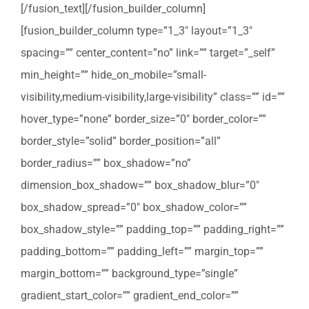
[/fusion_text][/fusion_builder_column]
[fusion_builder_column type=”1_3″ layout=”1_3″
spacing=”” center_content=”no” link=”” target=”_self”
min_height=”” hide_on_mobile=”small-
visibility,medium-visibility,large-visibility” class=”” id=””
hover_type=”none” border_size=”0″ border_color=””
border_style=”solid” border_position=”all”
border_radius=”” box_shadow=”no”
dimension_box_shadow=”” box_shadow_blur=”0″
box_shadow_spread=”0″ box_shadow_color=””
box_shadow_style=”” padding_top=”” padding_right=””
padding_bottom=”” padding_left=”” margin_top=””
margin_bottom=”” background_type=”single”
gradient_start_color=”” gradient_end_color=””