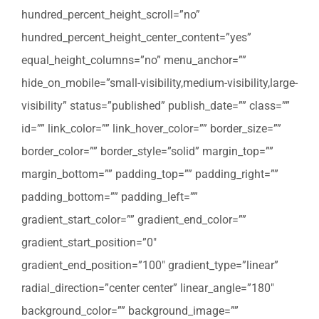
hundred_percent_height_scroll=”no”
hundred_percent_height_center_content=”yes”
equal_height_columns=”no” menu_anchor=””
hide_on_mobile=”small-visibility,medium-visibility,large-
visibility” status=”published” publish_date=”” class=””
id=”” link_color=”” link_hover_color=”” border_size=””
border_color=”” border_style=”solid” margin_top=””
margin_bottom=”” padding_top=”” padding_right=””
padding_bottom=”” padding_left=””
gradient_start_color=”” gradient_end_color=””
gradient_start_position=”0″
gradient_end_position=”100″ gradient_type=”linear”
radial_direction=”center center” linear_angle=”180″
background_color=”” background_image=””