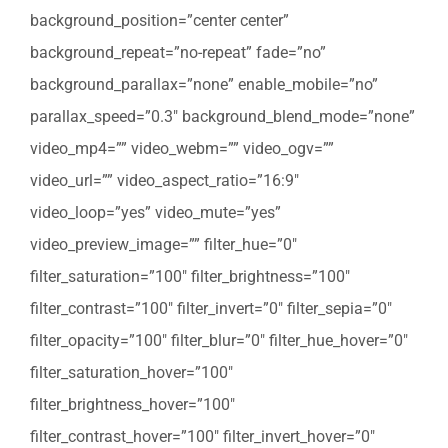
background_position=”center center”
background_repeat=”no-repeat” fade=”no”
background_parallax=”none” enable_mobile=”no”
parallax_speed=”0.3″ background_blend_mode=”none”
video_mp4=”” video_webm=”” video_ogv=””
video_url=”” video_aspect_ratio=”16:9″
video_loop=”yes” video_mute=”yes”
video_preview_image=”” filter_hue=”0″
filter_saturation=”100″ filter_brightness=”100″
filter_contrast=”100″ filter_invert=”0″ filter_sepia=”0″
filter_opacity=”100″ filter_blur=”0″ filter_hue_hover=”0″
filter_saturation_hover=”100″
filter_brightness_hover=”100″
filter_contrast_hover=”100″ filter_invert_hover=”0″