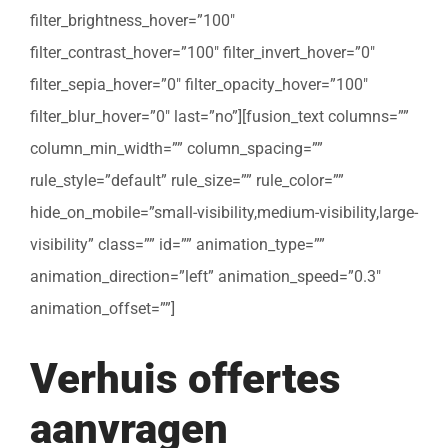
filter_brightness_hover=”100″
filter_contrast_hover=”100″ filter_invert_hover=”0″
filter_sepia_hover=”0″ filter_opacity_hover=”100″
filter_blur_hover=”0″ last=”no”][fusion_text columns=””
column_min_width=”” column_spacing=””
rule_style=”default” rule_size=”” rule_color=””
hide_on_mobile=”small-visibility,medium-visibility,large-
visibility” class=”” id=”” animation_type=””
animation_direction=”left” animation_speed=”0.3″
animation_offset=””]
Verhuis offertes
aanvragen