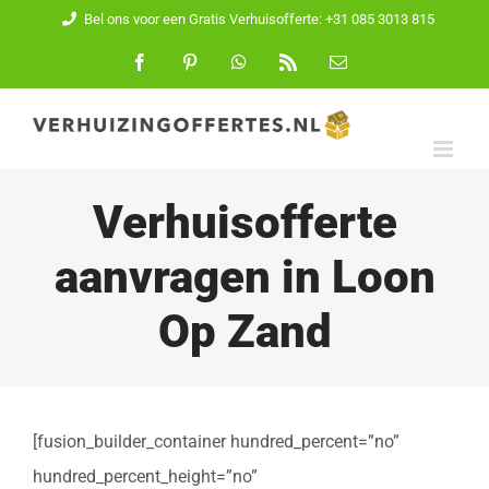
Ga
Bel ons voor een Gratis Verhuisofferte: +31 085 3013 815
naar
Facebook
Pinterest
WhatsApp
Rss
E-
mail
inhoud
Verhuisofferte
aanvragen in Loon
Op Zand
[fusion_builder_container hundred_percent=”no”
hundred_percent_height=”no”