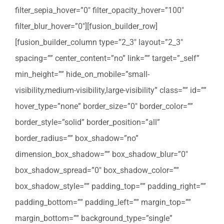
filter_sepia_hover=”0″ filter_opacity_hover=”100″
filter_blur_hover=”0″][fusion_builder_row]
[fusion_builder_column type=”2_3″ layout=”2_3″
spacing=”” center_content=”no” link=”” target=”_self”
min_height=”” hide_on_mobile=”small-
visibility,medium-visibility,large-visibility” class=”” id=””
hover_type=”none” border_size=”0″ border_color=””
border_style=”solid” border_position=”all”
border_radius=”” box_shadow=”no”
dimension_box_shadow=”” box_shadow_blur=”0″
box_shadow_spread=”0″ box_shadow_color=””
box_shadow_style=”” padding_top=”” padding_right=””
padding_bottom=”” padding_left=”” margin_top=””
margin_bottom=”” background_type=”single”