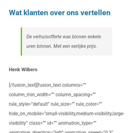
Wat klanten over ons vertellen
De verhuisofferte was binnen enkele
uren binnen. Met een eerlijke prijs.
Henk Wilbers
[/fusion_text][fusion_text columns=””
column_min_width=”” column_spacing=””
rule_style=”default” rule_size=”” rule_color=””
hide_on_mobile=”small-visibility,medium-visibility,large-
visibility” class=”” id=”” animation_type=””
animation_direction=”left” animation_speed=”0.3″