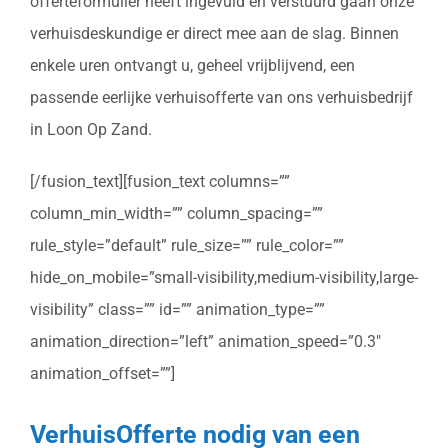
offerteformulier heeft ingevuld en verstuurd gaan onze
verhuisdeskundige er direct mee aan de slag. Binnen
enkele uren ontvangt u, geheel vrijblijvend, een
passende eerlijke verhuisofferte van ons verhuisbedrijf
in Loon Op Zand.
[/fusion_text][fusion_text columns=””
column_min_width=”” column_spacing=””
rule_style=”default” rule_size=”” rule_color=””
hide_on_mobile=”small-visibility,medium-visibility,large-
visibility” class=”” id=”” animation_type=””
animation_direction=”left” animation_speed=”0.3″
animation_offset=””]
VerhuisOfferte nodig van een