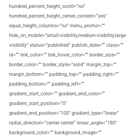
hundred_percent_height_scroll=”no”
hundred_percent_height_center_content=”yes”
equal_height_columns=”no” menu_anchor=””
hide_on_mobile=”small-visibility,medium-visibility,large-
visibility” status=”published” publish_date=”” class=””
id=”” link_color=”” link_hover_color=”” border_size=””
border_color=”” border_style=”solid” margin_top=””
margin_bottom=”” padding_top=”” padding_right=””
padding_bottom=”” padding_left=””
gradient_start_color=”” gradient_end_color=””
gradient_start_position=”0″
gradient_end_position=”100″ gradient_type=”linear”
radial_direction=”center center” linear_angle=”180″
background_color=”” background_image=””