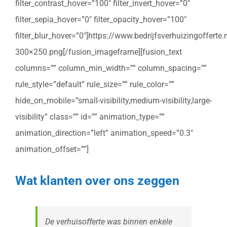
filter_contrast_hover=”100″ filter_invert_hover=”0″
filter_sepia_hover=”0″ filter_opacity_hover=”100″
filter_blur_hover=”0″]https://www.bedrijfsverhuizingoffert
300×250.png[/fusion_imageframe][fusion_text
columns=”” column_min_width=”” column_spacing=””
rule_style=”default” rule_size=”” rule_color=””
hide_on_mobile=”small-visibility,medium-visibility,large-
visibility” class=”” id=”” animation_type=””
animation_direction=”left” animation_speed=”0.3″
animation_offset=””]
Wat klanten over ons zeggen
De verhuisofferte was binnen enkele