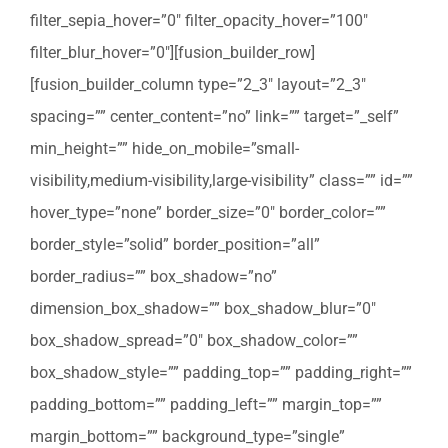
filter_sepia_hover=”0″ filter_opacity_hover=”100″
filter_blur_hover=”0″][fusion_builder_row]
[fusion_builder_column type=”2_3″ layout=”2_3″
spacing=”” center_content=”no” link=”” target=”_self”
min_height=”” hide_on_mobile=”small-
visibility,medium-visibility,large-visibility” class=”” id=””
hover_type=”none” border_size=”0″ border_color=””
border_style=”solid” border_position=”all”
border_radius=”” box_shadow=”no”
dimension_box_shadow=”” box_shadow_blur=”0″
box_shadow_spread=”0″ box_shadow_color=””
box_shadow_style=”” padding_top=”” padding_right=””
padding_bottom=”” padding_left=”” margin_top=””
margin_bottom=”” background_type=”single”