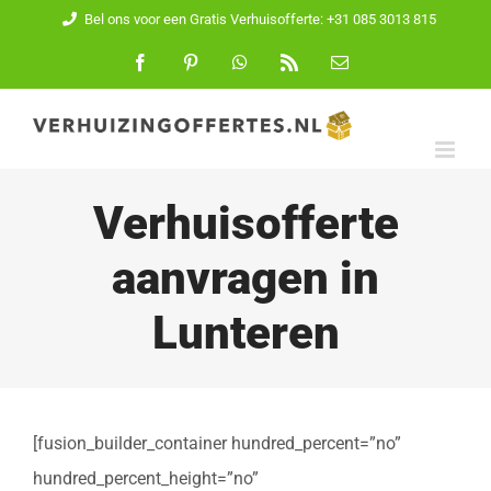
Ga
Bel ons voor een Gratis Verhuisofferte: +31 085 3013 815
naar
Facebook
Pinterest
WhatsApp
Rss
E-
mail
inhoud
Verhuisofferte
aanvragen in
Lunteren
[fusion_builder_container hundred_percent=”no”
hundred_percent_height=”no”