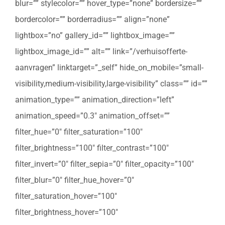
blur=”” stylecolor=”” hover_type=”none” bordersize=””
bordercolor=”” borderradius=”” align=”none”
lightbox=”no” gallery_id=”” lightbox_image=””
lightbox_image_id=”” alt=”” link=”/verhuisofferte-
aanvragen” linktarget=”_self” hide_on_mobile=”small-
visibility,medium-visibility,large-visibility” class=”” id=””
animation_type=”” animation_direction=”left”
animation_speed=”0.3″ animation_offset=””
filter_hue=”0″ filter_saturation=”100″
filter_brightness=”100″ filter_contrast=”100″
filter_invert=”0″ filter_sepia=”0″ filter_opacity=”100″
filter_blur=”0″ filter_hue_hover=”0″
filter_saturation_hover=”100″
filter_brightness_hover=”100″