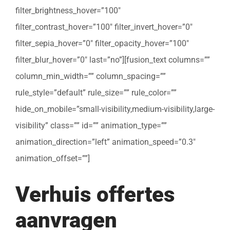
filter_brightness_hover=”100″
filter_contrast_hover=”100″ filter_invert_hover=”0″
filter_sepia_hover=”0″ filter_opacity_hover=”100″
filter_blur_hover=”0″ last=”no”][fusion_text columns=””
column_min_width=”” column_spacing=””
rule_style=”default” rule_size=”” rule_color=””
hide_on_mobile=”small-visibility,medium-visibility,large-
visibility” class=”” id=”” animation_type=””
animation_direction=”left” animation_speed=”0.3″
animation_offset=””]
Verhuis offertes
aanvragen