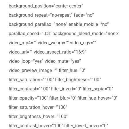
background_position=”center center”
background_repeat=”no-repeat” fade=”no”
background_parallax=”none” enable_mobile=”no”
parallax_speed=”0.3″ background_blend_mode=”none”
video_mp4=”” video_webm=”” video_ogv=””
video_url=”” video_aspect_ratio=”16:9″
video_loop=”yes” video_mute=”yes”
video_preview_image=”” filter_hue=”0″
filter_saturation=”100″ filter_brightness=”100″
filter_contrast=”100″ filter_invert=”0″ filter_sepia=”0″
filter_opacity=”100″ filter_blur=”0″ filter_hue_hover=”0″
filter_saturation_hover=”100″
filter_brightness_hover=”100″
filter_contrast_hover=”100″ filter_invert_hover=”0″