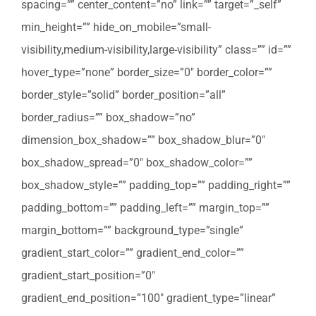
spacing=”” center_content=”no” link=”” target=”_self”
min_height=”” hide_on_mobile=”small-
visibility,medium-visibility,large-visibility” class=”” id=””
hover_type=”none” border_size=”0″ border_color=””
border_style=”solid” border_position=”all”
border_radius=”” box_shadow=”no”
dimension_box_shadow=”” box_shadow_blur=”0″
box_shadow_spread=”0″ box_shadow_color=””
box_shadow_style=”” padding_top=”” padding_right=””
padding_bottom=”” padding_left=”” margin_top=””
margin_bottom=”” background_type=”single”
gradient_start_color=”” gradient_end_color=””
gradient_start_position=”0″
gradient_end_position=”100″ gradient_type=”linear”