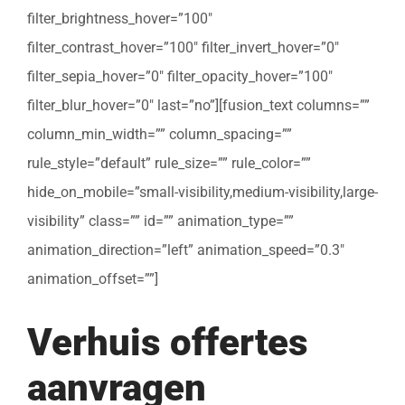
filter_brightness_hover=”100″
filter_contrast_hover=”100″ filter_invert_hover=”0″
filter_sepia_hover=”0″ filter_opacity_hover=”100″
filter_blur_hover=”0″ last=”no”][fusion_text columns=””
column_min_width=”” column_spacing=””
rule_style=”default” rule_size=”” rule_color=””
hide_on_mobile=”small-visibility,medium-visibility,large-
visibility” class=”” id=”” animation_type=””
animation_direction=”left” animation_speed=”0.3″
animation_offset=””]
Verhuis offertes
aanvragen