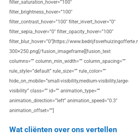
filter_saturation_hover=”100″
filter_brightness_hover=”100″
filter_contrast_hover=”100″ filter_invert_hover=”0″
filter_sepia_hover=”0″ filter_opacity_hover=”100″
filter_blur_hover=”0″]https://www.bedrijfsverhuizingoffert
300×250.png[/fusion_imageframe][fusion_text
columns=”” column_min_width=”” column_spacing=””
rule_style=”default” rule_size=”” rule_color=””
hide_on_mobile=”small-visibility,medium-visibility,large-
visibility” class=”” id=”” animation_type=””
animation_direction=”left” animation_speed=”0.3″
animation_offset=””]
Wat cliënten over ons vertellen