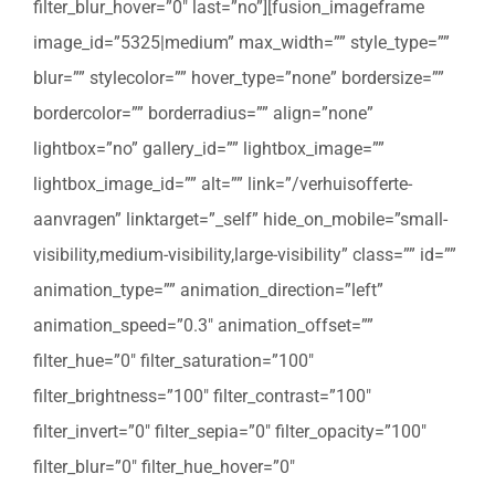
filter_blur_hover=”0″ last=”no”][fusion_imageframe
image_id=”5325|medium” max_width=”” style_type=””
blur=”” stylecolor=”” hover_type=”none” bordersize=””
bordercolor=”” borderradius=”” align=”none”
lightbox=”no” gallery_id=”” lightbox_image=””
lightbox_image_id=”” alt=”” link=”/verhuisofferte-
aanvragen” linktarget=”_self” hide_on_mobile=”small-
visibility,medium-visibility,large-visibility” class=”” id=””
animation_type=”” animation_direction=”left”
animation_speed=”0.3″ animation_offset=””
filter_hue=”0″ filter_saturation=”100″
filter_brightness=”100″ filter_contrast=”100″
filter_invert=”0″ filter_sepia=”0″ filter_opacity=”100″
filter_blur=”0″ filter_hue_hover=”0″