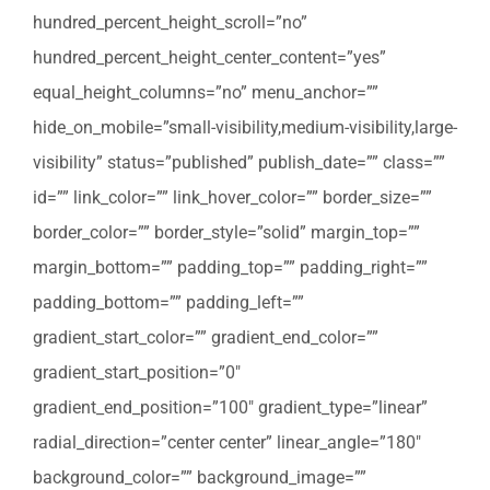
hundred_percent_height_scroll=”no”
hundred_percent_height_center_content=”yes”
equal_height_columns=”no” menu_anchor=””
hide_on_mobile=”small-visibility,medium-visibility,large-
visibility” status=”published” publish_date=”” class=””
id=”” link_color=”” link_hover_color=”” border_size=””
border_color=”” border_style=”solid” margin_top=””
margin_bottom=”” padding_top=”” padding_right=””
padding_bottom=”” padding_left=””
gradient_start_color=”” gradient_end_color=””
gradient_start_position=”0″
gradient_end_position=”100″ gradient_type=”linear”
radial_direction=”center center” linear_angle=”180″
background_color=”” background_image=””