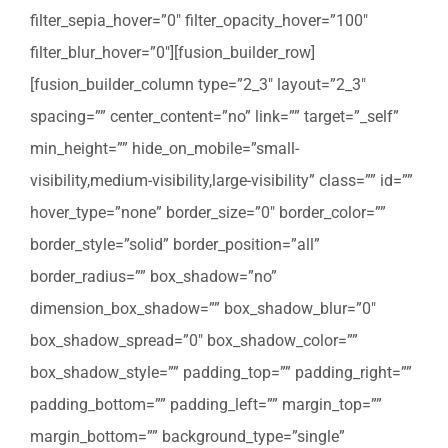
filter_sepia_hover=”0″ filter_opacity_hover=”100″
filter_blur_hover=”0″][fusion_builder_row]
[fusion_builder_column type=”2_3″ layout=”2_3″
spacing=”” center_content=”no” link=”” target=”_self”
min_height=”” hide_on_mobile=”small-
visibility,medium-visibility,large-visibility” class=”” id=””
hover_type=”none” border_size=”0″ border_color=””
border_style=”solid” border_position=”all”
border_radius=”” box_shadow=”no”
dimension_box_shadow=”” box_shadow_blur=”0″
box_shadow_spread=”0″ box_shadow_color=””
box_shadow_style=”” padding_top=”” padding_right=””
padding_bottom=”” padding_left=”” margin_top=””
margin_bottom=”” background_type=”single”