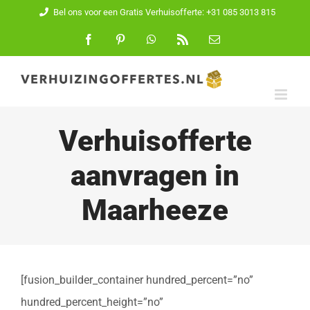
Ga
Bel ons voor een Gratis Verhuisofferte: +31 085 3013 815
naar
Facebook
Pinterest
WhatsApp
Rss
E-
mail
inhoud
Verhuisofferte
aanvragen in
Maarheeze
[fusion_builder_container hundred_percent=”no”
hundred_percent_height=”no”