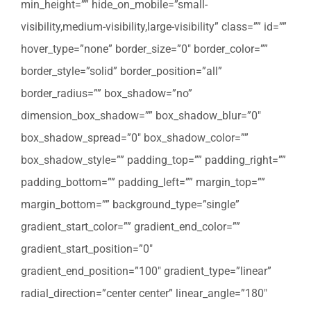
min_height=”” hide_on_mobile=”small-
visibility,medium-visibility,large-visibility” class=”” id=””
hover_type=”none” border_size=”0″ border_color=””
border_style=”solid” border_position=”all”
border_radius=”” box_shadow=”no”
dimension_box_shadow=”” box_shadow_blur=”0″
box_shadow_spread=”0″ box_shadow_color=””
box_shadow_style=”” padding_top=”” padding_right=””
padding_bottom=”” padding_left=”” margin_top=””
margin_bottom=”” background_type=”single”
gradient_start_color=”” gradient_end_color=””
gradient_start_position=”0″
gradient_end_position=”100″ gradient_type=”linear”
radial_direction=”center center” linear_angle=”180″