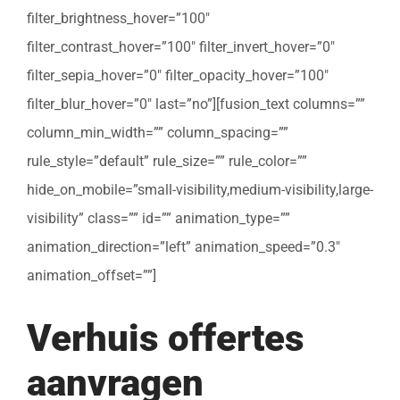
filter_brightness_hover=”100″
filter_contrast_hover=”100″ filter_invert_hover=”0″
filter_sepia_hover=”0″ filter_opacity_hover=”100″
filter_blur_hover=”0″ last=”no”][fusion_text columns=””
column_min_width=”” column_spacing=””
rule_style=”default” rule_size=”” rule_color=””
hide_on_mobile=”small-visibility,medium-visibility,large-
visibility” class=”” id=”” animation_type=””
animation_direction=”left” animation_speed=”0.3″
animation_offset=””]
Verhuis offertes
aanvragen