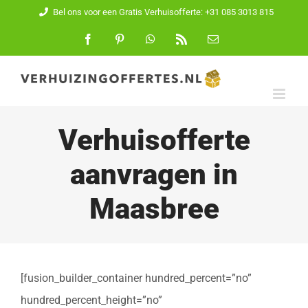
Ga
Bel ons voor een Gratis Verhuisofferte: +31 085 3013 815
naar
Facebook
Pinterest
WhatsApp
Rss
E-
mail
inhoud
Verhuisofferte
aanvragen in
Maasbree
[fusion_builder_container hundred_percent=”no”
hundred_percent_height=”no”