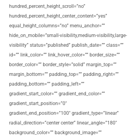
hundred_percent_height_scroll=”no”
hundred_percent_height_center_content=”yes”
equal_height_columns=”no” menu_anchor=””
hide_on_mobile=”small-visibility,medium-visibility,large-
visibility” status=”published” publish_date=”” class=””
id=”” link_color=”” link_hover_color=”” border_size=””
border_color=”” border_style=”solid” margin_top=””
margin_bottom=”” padding_top=”” padding_right=””
padding_bottom=”” padding_left=””
gradient_start_color=”” gradient_end_color=””
gradient_start_position=”0″
gradient_end_position=”100″ gradient_type=”linear”
radial_direction=”center center” linear_angle=”180″
background_color=”” background_image=””