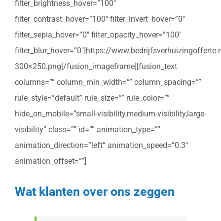
filter_brightness_hover=”100″
filter_contrast_hover=”100″ filter_invert_hover=”0″
filter_sepia_hover=”0″ filter_opacity_hover=”100″
filter_blur_hover=”0″]https://www.bedrijfsverhuizingoffert
300×250.png[/fusion_imageframe][fusion_text
columns=”” column_min_width=”” column_spacing=””
rule_style=”default” rule_size=”” rule_color=””
hide_on_mobile=”small-visibility,medium-visibility,large-
visibility” class=”” id=”” animation_type=””
animation_direction=”left” animation_speed=”0.3″
animation_offset=””]
Wat klanten over ons zeggen