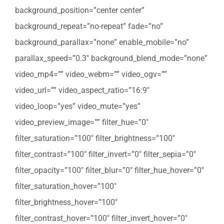
background_position=”center center”
background_repeat=”no-repeat” fade=”no”
background_parallax=”none” enable_mobile=”no”
parallax_speed=”0.3″ background_blend_mode=”none”
video_mp4=”” video_webm=”” video_ogv=””
video_url=”” video_aspect_ratio=”16:9″
video_loop=”yes” video_mute=”yes”
video_preview_image=”” filter_hue=”0″
filter_saturation=”100″ filter_brightness=”100″
filter_contrast=”100″ filter_invert=”0″ filter_sepia=”0″
filter_opacity=”100″ filter_blur=”0″ filter_hue_hover=”0″
filter_saturation_hover=”100″
filter_brightness_hover=”100″
filter_contrast_hover=”100″ filter_invert_hover=”0″