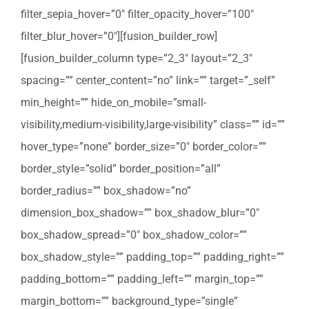
filter_sepia_hover=”0″ filter_opacity_hover=”100″
filter_blur_hover=”0″][fusion_builder_row]
[fusion_builder_column type=”2_3″ layout=”2_3″
spacing=”” center_content=”no” link=”” target=”_self”
min_height=”” hide_on_mobile=”small-
visibility,medium-visibility,large-visibility” class=”” id=””
hover_type=”none” border_size=”0″ border_color=””
border_style=”solid” border_position=”all”
border_radius=”” box_shadow=”no”
dimension_box_shadow=”” box_shadow_blur=”0″
box_shadow_spread=”0″ box_shadow_color=””
box_shadow_style=”” padding_top=”” padding_right=””
padding_bottom=”” padding_left=”” margin_top=””
margin_bottom=”” background_type=”single”