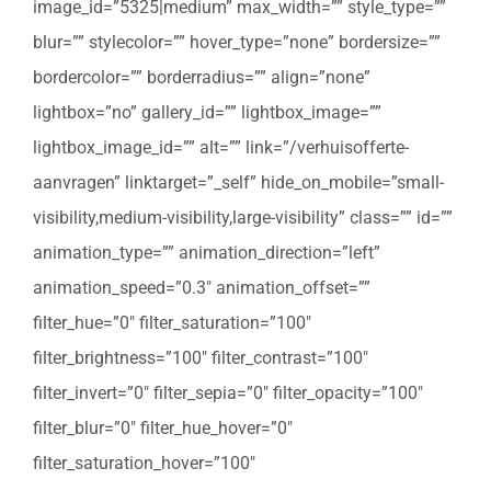
image_id=”5325|medium” max_width=”” style_type=””
blur=”” stylecolor=”” hover_type=”none” bordersize=””
bordercolor=”” borderradius=”” align=”none”
lightbox=”no” gallery_id=”” lightbox_image=””
lightbox_image_id=”” alt=”” link=”/verhuisofferte-
aanvragen” linktarget=”_self” hide_on_mobile=”small-
visibility,medium-visibility,large-visibility” class=”” id=””
animation_type=”” animation_direction=”left”
animation_speed=”0.3″ animation_offset=””
filter_hue=”0″ filter_saturation=”100″
filter_brightness=”100″ filter_contrast=”100″
filter_invert=”0″ filter_sepia=”0″ filter_opacity=”100″
filter_blur=”0″ filter_hue_hover=”0″
filter_saturation_hover=”100″