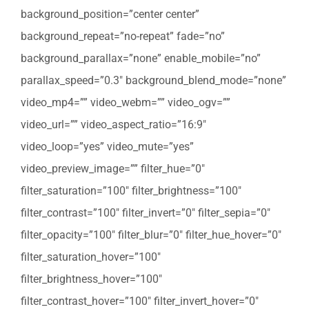
background_position=”center center”
background_repeat=”no-repeat” fade=”no”
background_parallax=”none” enable_mobile=”no”
parallax_speed=”0.3″ background_blend_mode=”none”
video_mp4=”” video_webm=”” video_ogv=””
video_url=”” video_aspect_ratio=”16:9″
video_loop=”yes” video_mute=”yes”
video_preview_image=”” filter_hue=”0″
filter_saturation=”100″ filter_brightness=”100″
filter_contrast=”100″ filter_invert=”0″ filter_sepia=”0″
filter_opacity=”100″ filter_blur=”0″ filter_hue_hover=”0″
filter_saturation_hover=”100″
filter_brightness_hover=”100″
filter_contrast_hover=”100″ filter_invert_hover=”0″