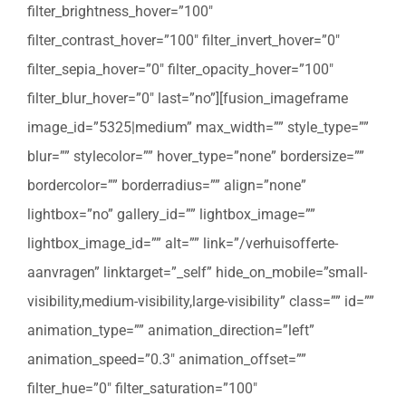
filter_brightness_hover=”100″
filter_contrast_hover=”100″ filter_invert_hover=”0″
filter_sepia_hover=”0″ filter_opacity_hover=”100″
filter_blur_hover=”0″ last=”no”][fusion_imageframe
image_id=”5325|medium” max_width=”” style_type=””
blur=”” stylecolor=”” hover_type=”none” bordersize=””
bordercolor=”” borderradius=”” align=”none”
lightbox=”no” gallery_id=”” lightbox_image=””
lightbox_image_id=”” alt=”” link=”/verhuisofferte-
aanvragen” linktarget=”_self” hide_on_mobile=”small-
visibility,medium-visibility,large-visibility” class=”” id=””
animation_type=”” animation_direction=”left”
animation_speed=”0.3″ animation_offset=””
filter_hue=”0″ filter_saturation=”100″