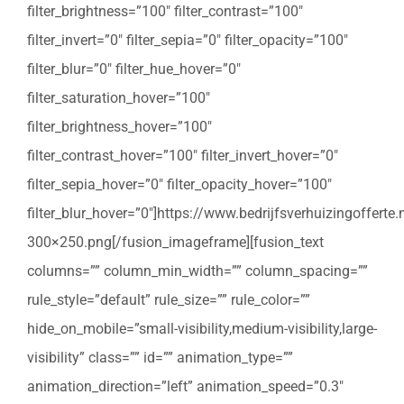
filter_brightness=”100″ filter_contrast=”100″
filter_invert=”0″ filter_sepia=”0″ filter_opacity=”100″
filter_blur=”0″ filter_hue_hover=”0″
filter_saturation_hover=”100″
filter_brightness_hover=”100″
filter_contrast_hover=”100″ filter_invert_hover=”0″
filter_sepia_hover=”0″ filter_opacity_hover=”100″
filter_blur_hover=”0″]https://www.bedrijfsverhuizingoffert
300×250.png[/fusion_imageframe][fusion_text
columns=”” column_min_width=”” column_spacing=””
rule_style=”default” rule_size=”” rule_color=””
hide_on_mobile=”small-visibility,medium-visibility,large-
visibility” class=”” id=”” animation_type=””
animation_direction=”left” animation_speed=”0.3″