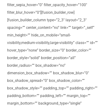
filter_sepia_hover=”0″ filter_opacity_hover=”100″
filter_blur_hover=”0″][fusion_builder_row]
[fusion_builder_column type=”2_3″ layout=”2_3″
spacing=”” center_content=”no” link=”” target=”_self”
min_height=”” hide_on_mobile=”small-
visibility,medium-visibility,large-visibility” class=”” id=””
hover_type=”none” border_size=”0″ border_color=””
border_style=”solid” border_position=”all”
border_radius=”” box_shadow=”no”
dimension_box_shadow=”” box_shadow_blur=”0″
box_shadow_spread=”0″ box_shadow_color=””
box_shadow_style=”” padding_top=”” padding_right=””
padding_bottom=”” padding_left=”” margin_top=””
margin_bottom=”” background_type=”single”