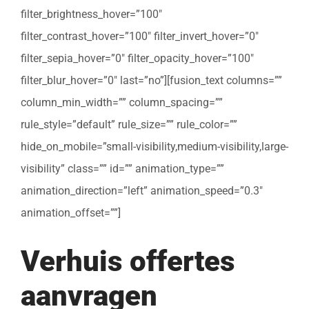
filter_brightness_hover=”100″
filter_contrast_hover=”100″ filter_invert_hover=”0″
filter_sepia_hover=”0″ filter_opacity_hover=”100″
filter_blur_hover=”0″ last=”no”][fusion_text columns=””
column_min_width=”” column_spacing=””
rule_style=”default” rule_size=”” rule_color=””
hide_on_mobile=”small-visibility,medium-visibility,large-
visibility” class=”” id=”” animation_type=””
animation_direction=”left” animation_speed=”0.3″
animation_offset=””]
Verhuis offertes
aanvragen