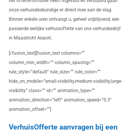
het offerteformulier heeft ingevuld en verstuurd gaan
onze verhuisdeskundige er direct mee aan de slag.
Binnen enkele uren ontvangt u, geheel vrijblijvend, een
passende eerlijke verhuisofferte van ons verhuisbedrijf
in Maastricht Airport.
[/fusion_text][fusion_text columns=””
column_min_width=”” column_spacing=””
rule_style=”default” rule_size=”” rule_color=””
hide_on_mobile=”small-visibility,medium-visibility,large-
visibility” class=”” id=”” animation_type=””
animation_direction=”left” animation_speed=”0.3″
animation_offset=””]
VerhuisOfferte aanvragen bij een