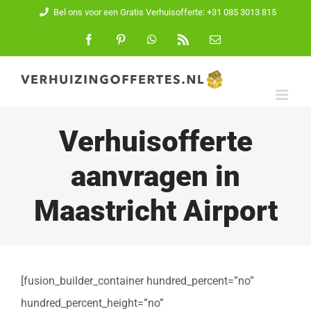
Ga
Bel ons voor een Gratis Verhuisofferte: +31 085 3013 815
naar
Facebook
Pinterest
WhatsApp
Rss
E-
mail
inhoud
Verhuisofferte
aanvragen in
Maastricht Airport
[fusion_builder_container hundred_percent=”no”
hundred_percent_height=”no”