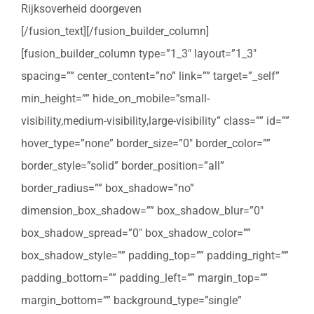
Rijksoverheid doorgeven
[/fusion_text][/fusion_builder_column]
[fusion_builder_column type=”1_3″ layout=”1_3″
spacing=”” center_content=”no” link=”” target=”_self”
min_height=”” hide_on_mobile=”small-
visibility,medium-visibility,large-visibility” class=”” id=””
hover_type=”none” border_size=”0″ border_color=””
border_style=”solid” border_position=”all”
border_radius=”” box_shadow=”no”
dimension_box_shadow=”” box_shadow_blur=”0″
box_shadow_spread=”0″ box_shadow_color=””
box_shadow_style=”” padding_top=”” padding_right=””
padding_bottom=”” padding_left=”” margin_top=””
margin_bottom=”” background_type=”single”