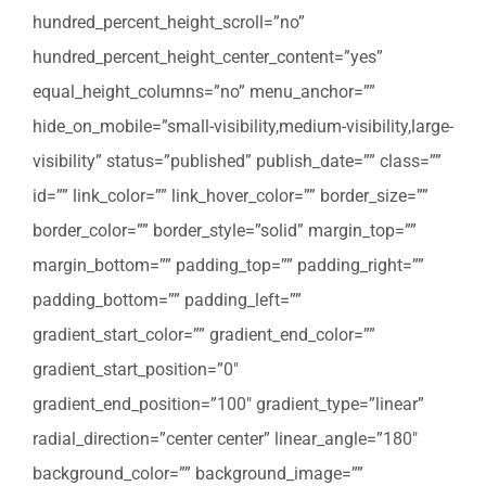
hundred_percent_height_scroll=”no”
hundred_percent_height_center_content=”yes”
equal_height_columns=”no” menu_anchor=””
hide_on_mobile=”small-visibility,medium-visibility,large-
visibility” status=”published” publish_date=”” class=””
id=”” link_color=”” link_hover_color=”” border_size=””
border_color=”” border_style=”solid” margin_top=””
margin_bottom=”” padding_top=”” padding_right=””
padding_bottom=”” padding_left=””
gradient_start_color=”” gradient_end_color=””
gradient_start_position=”0″
gradient_end_position=”100″ gradient_type=”linear”
radial_direction=”center center” linear_angle=”180″
background_color=”” background_image=””