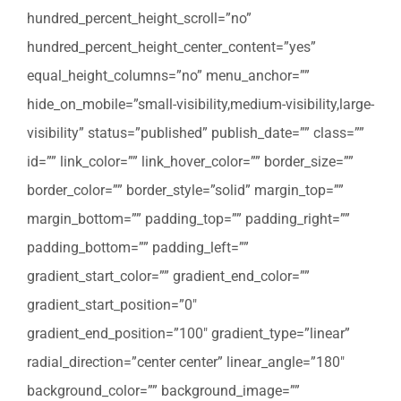
hundred_percent_height_scroll=”no”
hundred_percent_height_center_content=”yes”
equal_height_columns=”no” menu_anchor=””
hide_on_mobile=”small-visibility,medium-visibility,large-
visibility” status=”published” publish_date=”” class=””
id=”” link_color=”” link_hover_color=”” border_size=””
border_color=”” border_style=”solid” margin_top=””
margin_bottom=”” padding_top=”” padding_right=””
padding_bottom=”” padding_left=””
gradient_start_color=”” gradient_end_color=””
gradient_start_position=”0″
gradient_end_position=”100″ gradient_type=”linear”
radial_direction=”center center” linear_angle=”180″
background_color=”” background_image=””