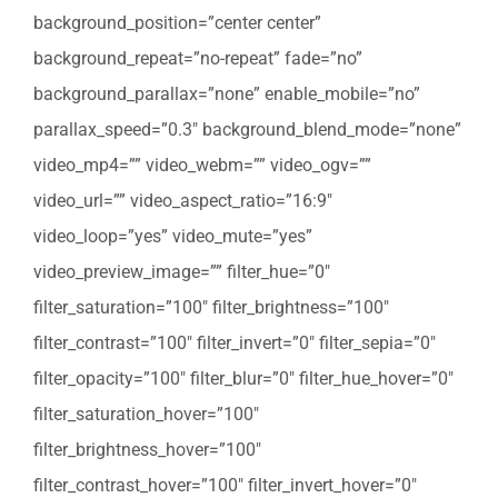
background_position=”center center”
background_repeat=”no-repeat” fade=”no”
background_parallax=”none” enable_mobile=”no”
parallax_speed=”0.3″ background_blend_mode=”none”
video_mp4=”” video_webm=”” video_ogv=””
video_url=”” video_aspect_ratio=”16:9″
video_loop=”yes” video_mute=”yes”
video_preview_image=”” filter_hue=”0″
filter_saturation=”100″ filter_brightness=”100″
filter_contrast=”100″ filter_invert=”0″ filter_sepia=”0″
filter_opacity=”100″ filter_blur=”0″ filter_hue_hover=”0″
filter_saturation_hover=”100″
filter_brightness_hover=”100″
filter_contrast_hover=”100″ filter_invert_hover=”0″