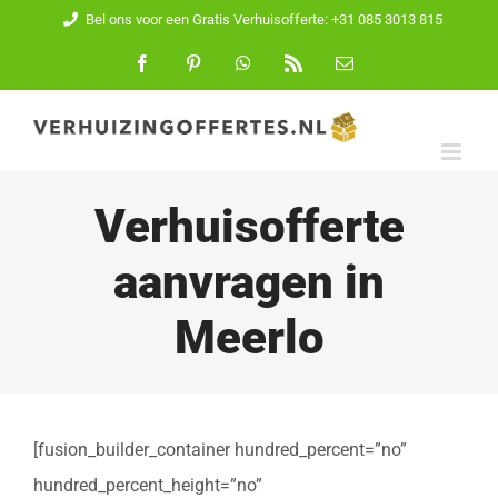
Ga
Bel ons voor een Gratis Verhuisofferte: +31 085 3013 815
naar
Facebook
Pinterest
WhatsApp
Rss
E-
mail
inhoud
Verhuisofferte
aanvragen in
Meerlo
[fusion_builder_container hundred_percent=”no”
hundred_percent_height=”no”