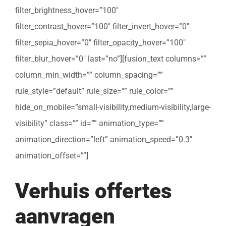
filter_brightness_hover=”100″
filter_contrast_hover=”100″ filter_invert_hover=”0″
filter_sepia_hover=”0″ filter_opacity_hover=”100″
filter_blur_hover=”0″ last=”no”][fusion_text columns=””
column_min_width=”” column_spacing=””
rule_style=”default” rule_size=”” rule_color=””
hide_on_mobile=”small-visibility,medium-visibility,large-
visibility” class=”” id=”” animation_type=””
animation_direction=”left” animation_speed=”0.3″
animation_offset=””]
Verhuis offertes
aanvragen