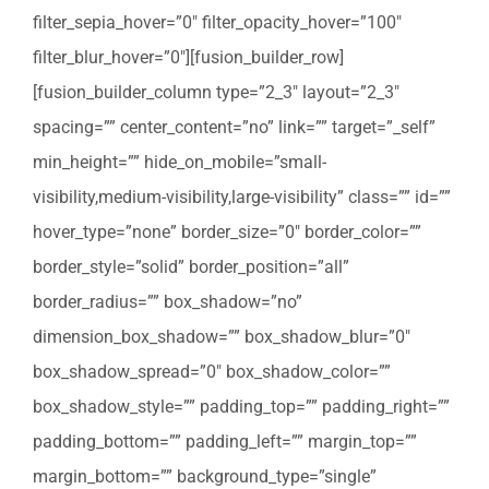
filter_sepia_hover=”0″ filter_opacity_hover=”100″
filter_blur_hover=”0″][fusion_builder_row]
[fusion_builder_column type=”2_3″ layout=”2_3″
spacing=”” center_content=”no” link=”” target=”_self”
min_height=”” hide_on_mobile=”small-
visibility,medium-visibility,large-visibility” class=”” id=””
hover_type=”none” border_size=”0″ border_color=””
border_style=”solid” border_position=”all”
border_radius=”” box_shadow=”no”
dimension_box_shadow=”” box_shadow_blur=”0″
box_shadow_spread=”0″ box_shadow_color=””
box_shadow_style=”” padding_top=”” padding_right=””
padding_bottom=”” padding_left=”” margin_top=””
margin_bottom=”” background_type=”single”