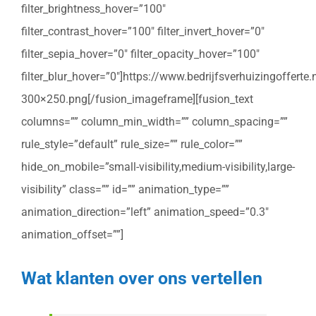
filter_brightness_hover=”100″
filter_contrast_hover=”100″ filter_invert_hover=”0″
filter_sepia_hover=”0″ filter_opacity_hover=”100″
filter_blur_hover=”0″]https://www.bedrijfsverhuizingoffert
300×250.png[/fusion_imageframe][fusion_text
columns=”” column_min_width=”” column_spacing=””
rule_style=”default” rule_size=”” rule_color=””
hide_on_mobile=”small-visibility,medium-visibility,large-
visibility” class=”” id=”” animation_type=””
animation_direction=”left” animation_speed=”0.3″
animation_offset=””]
Wat klanten over ons vertellen