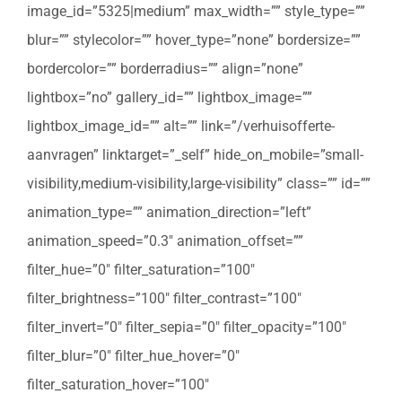
image_id=”5325|medium” max_width=”” style_type=””
blur=”” stylecolor=”” hover_type=”none” bordersize=””
bordercolor=”” borderradius=”” align=”none”
lightbox=”no” gallery_id=”” lightbox_image=””
lightbox_image_id=”” alt=”” link=”/verhuisofferte-
aanvragen” linktarget=”_self” hide_on_mobile=”small-
visibility,medium-visibility,large-visibility” class=”” id=””
animation_type=”” animation_direction=”left”
animation_speed=”0.3″ animation_offset=””
filter_hue=”0″ filter_saturation=”100″
filter_brightness=”100″ filter_contrast=”100″
filter_invert=”0″ filter_sepia=”0″ filter_opacity=”100″
filter_blur=”0″ filter_hue_hover=”0″
filter_saturation_hover=”100″