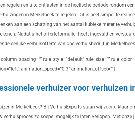
en regelen en u te ontlasten in de hectische periode rondom een
huizingen in Merkelbeek te regelen. Dit is heel simpel te realise
 denken aan een schatting van het aantal kubieke meter te verhu
ekenen. Nadat u het offerteformulier heeft ingevuld en verstuur
ende eerlijke verhuisofferte van ons verhuisbedrijf in Merkelbeek
olumn_spacing=”” rule_style=”default” rule_size=”” rule_color=””
ction=”left” animation_speed=”0.3″ animation_offset=””]
essionele verhuizer voor verhuizen 
zer in Merkelbeek? Bij VerhuisExperts staan wij voor u klaar om 
uw verhuisproces zo soepel mogelijk te laten verlopen. Met onze