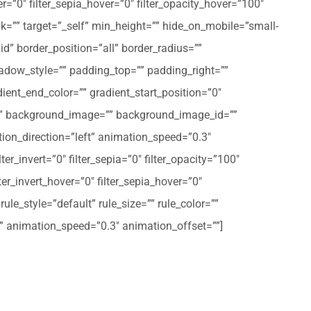
er=”0″ filter_sepia_hover=”0″ filter_opacity_hover=”100″
nk=”” target=”_self” min_height=”” hide_on_mobile=”small-
olid” border_position=”all” border_radius=””
ow_style=”” padding_top=”” padding_right=””
ent_end_color=”” gradient_start_position=”0″
r=”” background_image=”” background_image_id=””
on_direction=”left” animation_speed=”0.3″
ter_invert=”0″ filter_sepia=”0″ filter_opacity=”100″
lter_invert_hover=”0″ filter_sepia_hover=”0″
le_style=”default” rule_size=”” rule_color=””
eft” animation_speed=”0.3″ animation_offset=””]