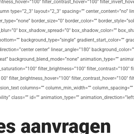
ghtness_hover=”100″ filter_contrast_hover=”100″ filter_invert_hov
olumn type=”2_3″ layout=”2_3″ spacing=”” center_content=”no” li
 hover_type=”none” border_size=”0″ border_color=”” border_style=”s
ur=”0″ box_shadow_spread=”0″ box_shadow_color=”” box_shad
ttom=”” background_type=”single” gradient_start_color=”” gradi
_direction=”center center” linear_angle=”180″ background_colo
peat” background_blend_mode=”none” animation_type=”” animati
r_saturation=”100″ filter_brightness=”100″ filter_contrast=”100″ fil
”100″ filter_brightness_hover=”100″ filter_contrast_hover=”100″ fi
[fusion_text columns=”” column_min_width=”” column_spacing=”” ru
ibility” class=”” id=”” animation_type=”” animation_direction=”l
tes aanvragen