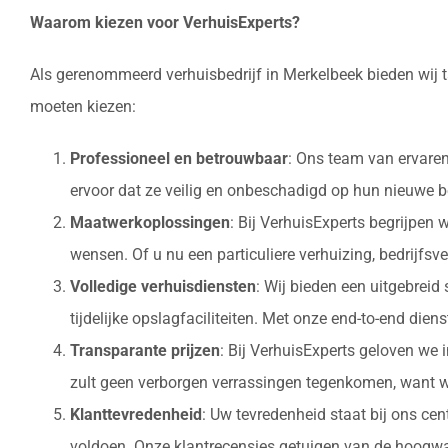
Waarom kiezen voor VerhuisExperts?
Als gerenommeerd verhuisbedrijf in Merkelbeek bieden wij t
moeten kiezen:
Professioneel en betrouwbaar
: Ons team van ervaren
ervoor dat ze veilig en onbeschadigd op hun nieuw
Maatwerkoplossingen
: Bij VerhuisExperts begrijpen
wensen. Of u nu een particuliere verhuizing, bedrijfsv
Volledige verhuisdiensten
: Wij bieden een uitgebrei
tijdelijke opslagfaciliteiten. Met onze end-to-end die
Transparante prijzen
: Bij VerhuisExperts geloven we 
zult geen verborgen verrassingen tegenkomen, want w
Klanttevredenheid
: Uw tevredenheid staat bij ons ce
voldoen. Onze klantrecensies getuigen van de hoogwaa