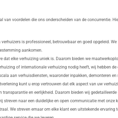
al van voordelen die ons onderscheiden van de concurrentie. Hi
 verhuizers is professioneel, betrouwbaar en goed opgeleid. We
e bestemming aankomen.
 we dat elke verhuizing uniek is. Daarom bieden we maatwerkopl
erhuizing of internationale verhuizing nodig heeft, wij hebben de
d scala aan verhuisdiensten, waaronder inpakken, demonteren en 
nstverlening kunt u erop vertrouwen dat elk aspect van uw verhu
in transparantie en eerlijkheid. Daarom bieden wij gedetailleerde
ij streven naar een duidelijke en open communicatie met onze k
ntraal. We streven ernaar om elke klant een uitstekende ervaring
rdige service die we leveren.