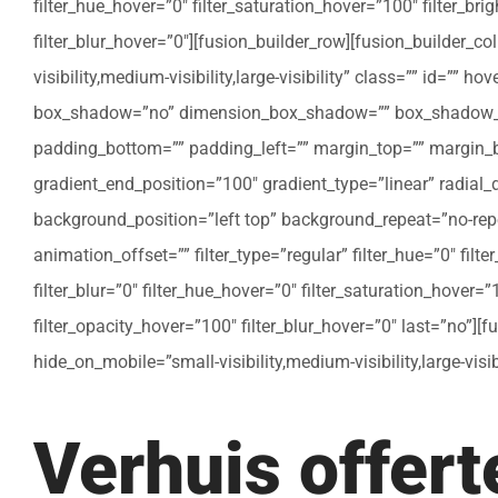
filter_hue_hover=”0″ filter_saturation_hover=”100″ filter_bri
filter_blur_hover=”0″][fusion_builder_row][fusion_builder_c
visibility,medium-visibility,large-visibility” class=”” id=””
box_shadow=”no” dimension_box_shadow=”” box_shadow_bl
padding_bottom=”” padding_left=”” margin_top=”” margin_bo
gradient_end_position=”100″ gradient_type=”linear” radial
background_position=”left top” background_repeat=”no-re
animation_offset=”” filter_type=”regular” filter_hue=”0″ filte
filter_blur=”0″ filter_hue_hover=”0″ filter_saturation_hover=
filter_opacity_hover=”100″ filter_blur_hover=”0″ last=”no”]
hide_on_mobile=”small-visibility,medium-visibility,large-vis
Verhuis offer