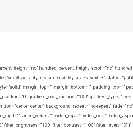
ercent_height=”no” hundred_percent_height_scroll=”no” hundred
all-visibility,medium-visibility,large-visibility” status=”publi
_style=”solid” margin_top=”” margin_bottom=”” padding_top=”” pa
t_position=”0″ gradient_end_position=”100″ gradient_type=”linear
tion=”center center” background_repeat=”no-repeat” fade=”no
_mp4=”” video_webm=”” video_ogv=”” video_url=”” video_aspec
filter_brightness=”100″ filter_contrast=”100″ filter_invert=”0″ fil