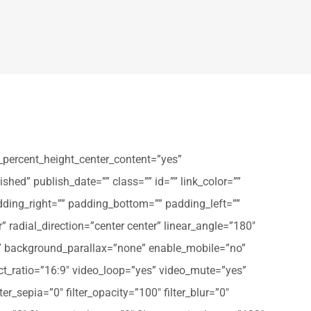
_percent_height_center_content=”yes”
shed” publish_date=”” class=”” id=”” link_color=””
dding_right=”” padding_bottom=”” padding_left=””
” radial_direction=”center center” linear_angle=”180″
” background_parallax=”none” enable_mobile=”no”
t_ratio=”16:9″ video_loop=”yes” video_mute=”yes”
ter_sepia=”0″ filter_opacity=”100″ filter_blur=”0″