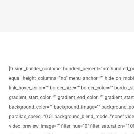
[fusion_builder_container hundred_percent=”no” hundred_p
equal_height_columns=”no” menu_anchor=”” hide_on_mobile=”sm
link_hover_color=”” border_size=”” border_color=”” border
gradient_start_color=”” gradient_end_color=”” gradient_star
background_color=”” background_image=”” background_posi
parallax_speed=”0.3″ background_blend_mode=”none” video
video_preview_image=”” filter_hue=”0″ filter_saturation=”100″ 