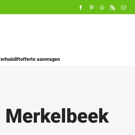
Facebook
Pinterest
WhatsApp
Rss
E-
mail
erhuisliftofferte aanvragen
n Merkelbeek