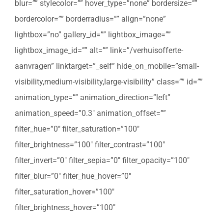
blur=”” stylecolor=”” hover_type=”none” bordersize=””
bordercolor=”” borderradius=”” align=”none”
lightbox=”no” gallery_id=”” lightbox_image=””
lightbox_image_id=”” alt=”” link=”/verhuisofferte-
aanvragen” linktarget=”_self” hide_on_mobile=”small-
visibility,medium-visibility,large-visibility” class=”” id=””
animation_type=”” animation_direction=”left”
animation_speed=”0.3″ animation_offset=””
filter_hue=”0″ filter_saturation=”100″
filter_brightness=”100″ filter_contrast=”100″
filter_invert=”0″ filter_sepia=”0″ filter_opacity=”100″
filter_blur=”0″ filter_hue_hover=”0″
filter_saturation_hover=”100″
filter_brightness_hover=”100″