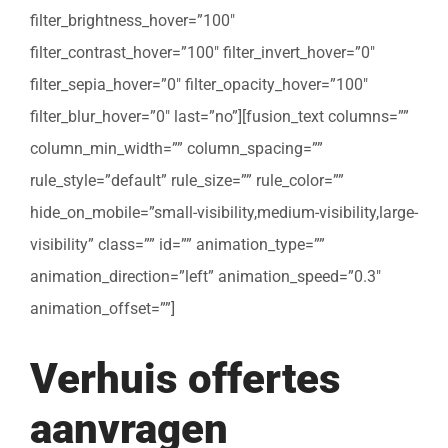
filter_brightness_hover=”100″
filter_contrast_hover=”100″ filter_invert_hover=”0″
filter_sepia_hover=”0″ filter_opacity_hover=”100″
filter_blur_hover=”0″ last=”no”][fusion_text columns=””
column_min_width=”” column_spacing=””
rule_style=”default” rule_size=”” rule_color=””
hide_on_mobile=”small-visibility,medium-visibility,large-
visibility” class=”” id=”” animation_type=””
animation_direction=”left” animation_speed=”0.3″
animation_offset=””]
Verhuis offertes
aanvragen