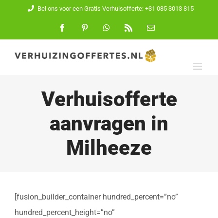
Ga
Bel ons voor een Gratis Verhuisofferte: +31 085 3013 815
naar
Facebook
Pinterest
WhatsApp
Rss
E-
mail
inhoud
Verhuisofferte
aanvragen in
Milheeze
[fusion_builder_container hundred_percent=”no”
hundred_percent_height=”no”