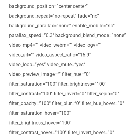
background_position=”center center”
background_repeat=”no-repeat” fade=”no”
background_parallax=”none” enable_mobile=”no”
parallax_speed=”0.3″ background_blend_mode=”none”
video_mp4=”” video_webm=”” video_ogv=””
video_url=”” video_aspect_ratio=”16:9″
video_loop=”yes” video_mute=”yes”
video_preview_image=”” filter_hue=”0″
filter_saturation=”100″ filter_brightness=”100″
filter_contrast=”100″ filter_invert=”0″ filter_sepia=”0″
filter_opacity=”100″ filter_blur=”0″ filter_hue_hover=”0″
filter_saturation_hover=”100″
filter_brightness_hover=”100″
filter_contrast_hover=”100″ filter_invert_hover=”0″