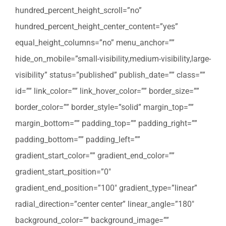
hundred_percent_height_scroll=”no”
hundred_percent_height_center_content=”yes”
equal_height_columns=”no” menu_anchor=””
hide_on_mobile=”small-visibility,medium-visibility,large-
visibility” status=”published” publish_date=”” class=””
id=”” link_color=”” link_hover_color=”” border_size=””
border_color=”” border_style=”solid” margin_top=””
margin_bottom=”” padding_top=”” padding_right=””
padding_bottom=”” padding_left=””
gradient_start_color=”” gradient_end_color=””
gradient_start_position=”0″
gradient_end_position=”100″ gradient_type=”linear”
radial_direction=”center center” linear_angle=”180″
background_color=”” background_image=””