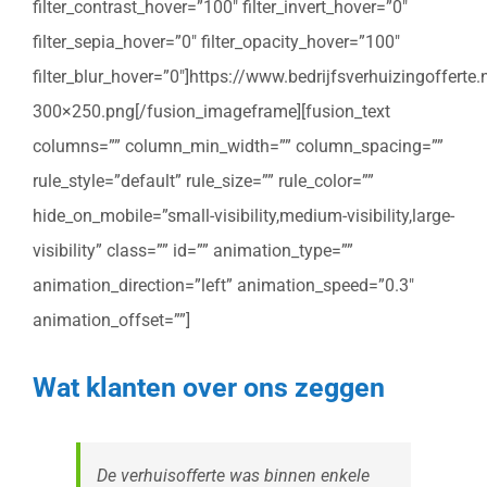
filter_contrast_hover=”100″ filter_invert_hover=”0″
filter_sepia_hover=”0″ filter_opacity_hover=”100″
filter_blur_hover=”0″]https://www.bedrijfsverhuizingoffert
300×250.png[/fusion_imageframe][fusion_text
columns=”” column_min_width=”” column_spacing=””
rule_style=”default” rule_size=”” rule_color=””
hide_on_mobile=”small-visibility,medium-visibility,large-
visibility” class=”” id=”” animation_type=””
animation_direction=”left” animation_speed=”0.3″
animation_offset=””]
Wat klanten over ons zeggen
De verhuisofferte was binnen enkele