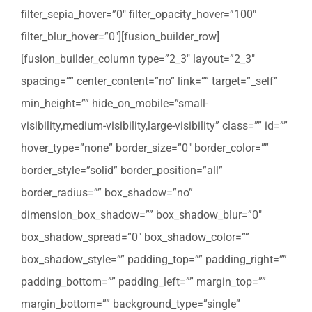
filter_sepia_hover=”0″ filter_opacity_hover=”100″
filter_blur_hover=”0″][fusion_builder_row]
[fusion_builder_column type=”2_3″ layout=”2_3″
spacing=”” center_content=”no” link=”” target=”_self”
min_height=”” hide_on_mobile=”small-
visibility,medium-visibility,large-visibility” class=”” id=””
hover_type=”none” border_size=”0″ border_color=””
border_style=”solid” border_position=”all”
border_radius=”” box_shadow=”no”
dimension_box_shadow=”” box_shadow_blur=”0″
box_shadow_spread=”0″ box_shadow_color=””
box_shadow_style=”” padding_top=”” padding_right=””
padding_bottom=”” padding_left=”” margin_top=””
margin_bottom=”” background_type=”single”